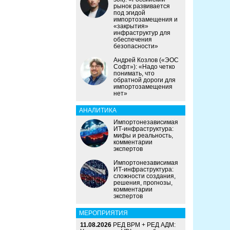
рынок развивается
под эгидой
импортозамещения и
«закрытия»
инфраструктур для
обеспечения
безопасности»
Андрей Козлов («ЭОС
Софт»): «Надо четко
понимать, что
обратной дороги для
импортозамещения
нет»
АНАЛИТИКА
Импортонезависимая
ИТ-инфраструктура:
мифы и реальность,
комментарии
экспертов
Импортонезависимая
ИТ-инфраструктура:
сложности создания,
решения, прогнозы,
комментарии
экспертов
МЕРОПРИЯТИЯ
11.08.2026
РЕД ВРМ + РЕД АДМ: