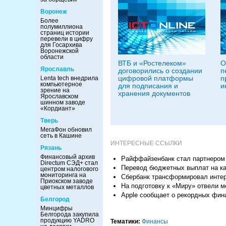
Воронеж
Более
полумиллиона
страниц истории
перевели в цифру
для Госархива
Воронежской
области
ВТБ и «Ростелеком»
О
Ярославль
договорились о создании
п
цифровой платформы
п
Lenta tech внедрила
компьютерное
для подписания и
и
зрение на
хранения документов
Ярославском
шинном заводе
«Кордиант»
Тверь
МегаФон обновил
сеть в Кашине
ИНТЕРЕСНЫЕ ССЫЛКИ
Рязань
Финансовый архив
Райффайзенбанк стал партнером 
Directum СЭД+ стал
Перевод бюджетных выплат на ка
центром налогового
мониторинга на
Сбербанк трансформировал интер
Приокском заводе
На подготовку к «Миру» отвели м
цветных металлов
Apple сообщает о рекордных фин
Белгород
Минцифры
Белгорода закупила
продукцию YADRO
Тематики:
Финансы