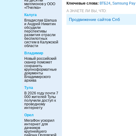
на десятки
Ключевые слова:
ВТБ24
,
Samsung Pay
миллионов у ООО
«Пчелка»
А ЗНАЕТЕ ЛИ ВЫ, ЧТО:
Калуга
Продвижение сайтов Спб
Владислав Шапша
и Андрей Никитин
обсудили
перспективы
развития отрасли
беспилотных
систем в Калужской
области
Владимир
Новый российский
сканер поможет
сохранить
крупноформатные
документы
Владимирского
архива
Тула
В 2026 году почти 7
000 жителей Тулы
получили доступ к
проводному
интернету
Орел
МегаФон ускорил
интернет для
дачников
крупнейшего
района Орловской