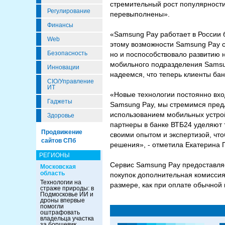
стремительный рост популярности 
Регулирование
перевыполнены».
Финансы
«Samsung Pay работает в России 
Web
этому возможности Samsung Pay с
Безопасность
но и поспособствовало развитию 
мобильного подразделения Samsun
Инновации
надеемся, что теперь клиенты бан
CIO/Управление
ИТ
«Новые технологии постоянно вход
Гаджеты
Samsung Pay, мы стремимся пред
использованием мобильных устрой
Здоровье
партнеры в банке ВТБ24 уделяют 
Продвижение
своими опытом и экспертизой, чт
сайтов СПб
решения», - отметила Екатерина П
РЕГИОНЫ
Сервис Samsung Pay предоставляе
Московская
область
покупок дополнительная комиссия 
Технологии на
размере, как при оплате обычной 
страже природы: в
Подмосковье ИИ и
дроны впервые
помогли
оштрафовать
владельца участка
за борщевик