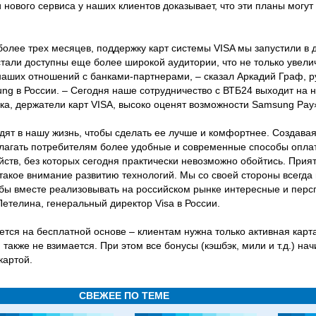
нового сервиса у наших клиентов доказывает, что эти планы могут
более трех месяцев, поддержку карт системы VISA мы запустили в 
тали доступны еще более широкой аудитории, что не только увелич
наших отношений с банками-партнерами, – сказал Аркадий Граф, р
g в России. – Сегодня наше сотрудничество с ВТБ24 выходит на н
ка, держатели карт VISA, высоко оценят возможности Samsung Pay
ят в нашу жизнь, чтобы сделать ее лучше и комфортнее. Создавая 
лагать потребителям более удобные и современные способы опла
ств, без которых сегодня практически невозможно обойтись. Прият
такое внимание развитию технологий. Мы со своей стороны всегда 
обы вместе реализовывать на российском рынке интересные и перс
етелина, генеральный директор Visa в России.
тся на бесплатной основе – клиентам нужна только активная карт
также не взимается. При этом все бонусы (кэшбэк, мили и т.д.) на
картой.
СВЕЖЕЕ ПО ТЕМЕ