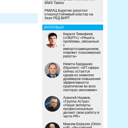
MWS Tables
РМИАЦ Бурятии запустил
отказоустойчивый кластер на
базе РЕД ВИРТ
ИНТЕРВЬЮ
Кирилл Тимофеев
(«ОБИТ»): «Решить
проблемы, связанные
с
импортозамещением,
поможет планомерная
работа»
Никита Кардашин
(Naumen): «ИТ-сфера
сейчас остается
одним из немногих
драйверов повышения
эффективности
практически во всех
секторах экономики»
Алексей Наумов,
«Группа Астра»:
«Наши эксперты
профессионально
делают свою работу в
части PR»
Максим Березин (Orion
soft): «Российский