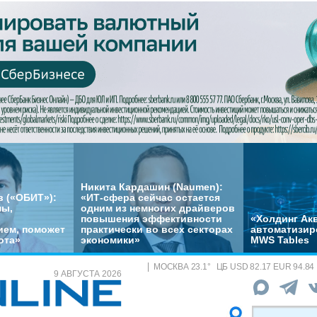
Никита Кардашин (Naumen):
 («ОБИТ»):
«ИТ-сфера сейчас остается
мы,
одним из немногих драйверов
повышения эффективности
«Холдинг Акв
ем, поможет
практически во всех секторах
автоматизир
ота»
экономики»
MWS Tables
МОСКВА
23.1
°
ЦБ
USD 82.17 EUR 94.84
9 АВГУСТА 2026