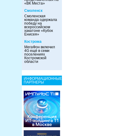
«ВК Места»
Смоленск
Смоленская
команда одержала
победу на
всероссийском
хакатоне «Кубок
Енисея»
Кострома
МегаФон включил
4G ещё в семи
поселениях
Костромской
области
ИНФОРМАЦИОННЫЕ
ПАРТНЕРЫ