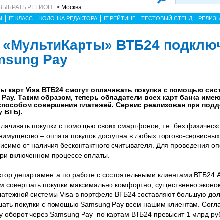
ВЫБРАТЬ РЕГИОН
> Москва
Ы
IT КЛАСС
КОЛОНКА РЕДАКТОРА
IT РЕЙТИНГ
ТЕСТОВЫЙ СТЕНД
РЕЛИЗ
и «МультиКарты» ВТБ24 подклю
amsung Pay
цы карт Visa ВТБ24 смогут оплачивать покупки c помощью си
Pay. Таким образом, теперь обладатели всех карт банка име
пособом совершения платежей. Сервис реализован при подд
у ВТБ).
лачивать покупки с помощью своих смартфонов, т.е. без физическо
реимущество – оплата покупок доступна в любых торгово-сервисны
исимо от наличия бесконтактного считывателя. Для проведения о
при включенном процессе оплаты.
ектор департамента по работе с состоятельными клиентами ВТБ24
м совершать покупки максимально комфортно, существенно эконо
латежной системы Visa в портфеле ВТБ24 составляют большую до
шать покупки с помощью Samsung Pay всем нашим клиентам. Согл
ду оборот через Samsung Pay по картам ВТБ24 превысит 1 млрд ру