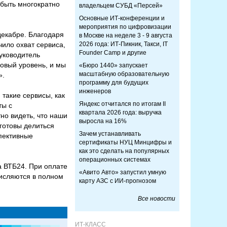
 быть многократно
владельцем СУБД «Персей»
Основные ИТ-конференции и
мероприятия по цифровизации
декабре. Благодаря
в Москве на неделе 3 - 9 августа
ило охват сервиса,
2026 года: ИТ-Пикник, Такси, IT
Founder Camp и другие
уководитель
овый уровень, и мы
«Бюро 1440» запускает
масштабную образовательную
».
программу для будущих
инженеров
такие сервисы, как
Яндекс отчитался по итогам II
ты с
квартала 2026 года: выручка
но видеть, что наши
выросла на 16%
готовы делиться
Зачем устанавливать
пективные
сертификаты НУЦ Минцифры и
как это сделать на популярных
операционных системах
а ВТБ24. При оплате
«Авито Авто» запустил умную
числяются в полном
карту АЗС с ИИ-прогнозом
Все новости
ИТ-КЛАСС