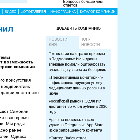
Вопросов больше чем
ответов
Ы
ВИДЕО
ФОТОГАЛЕРЕЯ
ИНФОГРАФИКА
КАТАЛОГ КОМПАНИЙ
чил
ДОБАВИТЬ КОМПАНИЮ
НОВОСТИ
ТОП-
ДНЯ
НОВОСТИ
Технологии на страже природы:
стемы
в Подмосковье ИИ и дроны
ют возможность
впервые помогли оштрафовать
ержке компании
владельца участка за борщевик
«Перспективный мониторинг»
го присутствия
зафиксировал крупную утечку
х предприятиях
медицинских данных россиян в
перации достаточно
июле
Российский рынок ПО для ИИ
достигнет 95 млрд рублей к 2030
 Ашот Симонян,
году
мя свое время.
Apple на несколько часов
лю. Мы рады
удалила Telegram из App Store
асно ранее
из-за запрещенного контента
блей. Однако
«Тантор Лабс» стала