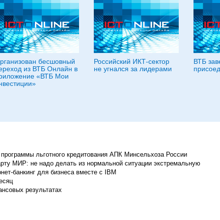
рганизован бесшовный
Российский ИКТ-сектор
ВТБ за
ереход из ВТБ Онлайн в
не угнался за лидерами
присое
риложение «ВТБ Мои
нвестиции»
программы льготного кредитования АПК Минсельхоза России
рту МИР: не надо делать из нормальной ситуации экстремальную
нет-банкинг для бизнеса вместе с IBM
есяц
ансовых результатах