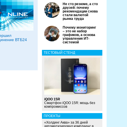
Не сто резюме, а сто
друзей: почему
рекомендации снова
стали валютой
рынка труда
Почему мониторинг
– это не набор
графиков, а основа
вершил
управления ИТ-
динение ВТБ24
системой
ТЕСТОВЫЙ СТЕНД
iQOO 15R
Смартфон iQOO 15R: мощь без
компромиссов
ПРОЕКТЫ
«Холдинг Аква» за 36 дней
автоматизировал комплаенс в