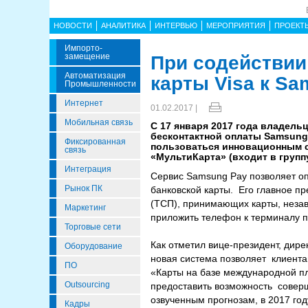
НОВОСТИ
АНАЛИТИКА
ИНТЕРВЬЮ
МЕРОПРИЯТИЯ
ПРОЕКТ
Импорто­
Замещение
При содействи
Автоматизация
карты Visa к S
Промышленности
Интернет
01.02.2017 |
Мобильная связь
С 17 января 2017 года владель
бесконтактной оплаты Samsung 
Фиксированная
пользоваться инновационным с
связь
«МультиКарта» (входит в групп
Интеграция
Сервис Samsung Pay позволяет оп
Рынок ПК
банковской карты. Его главное п
(ТСП), принимающих карты, незав
Маркетинг
приложить телефон к терминалу 
Торговые сети
Как отметил вице-президент, дир
Оборудование
новая система позволяет клиента
ПО
«Карты на базе международной п
Outsourcing
предоставить возможность совер
озвученным прогнозам, в 2017 го
Кадры