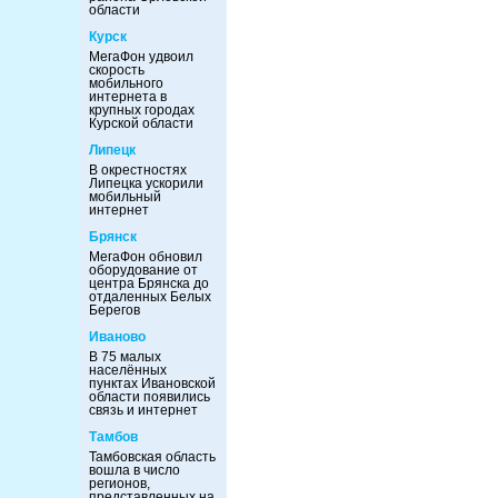
области
Курск
МегаФон удвоил
скорость
мобильного
интернета в
крупных городах
Курской области
Липецк
В окрестностях
Липецка ускорили
мобильный
интернет
Брянск
МегаФон обновил
оборудование от
центра Брянска до
отдаленных Белых
Берегов
Иваново
В 75 малых
населённых
пунктах Ивановской
области появились
связь и интернет
Тамбов
Тамбовская область
вошла в число
регионов,
представленных на