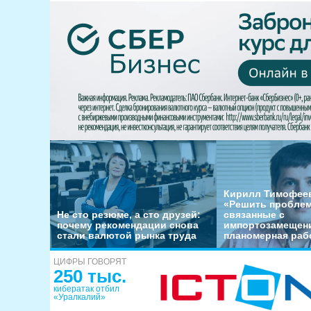
Кирилл Тимофеев
«Решить пробле
Не сто резюме, а сто друзей:
связанные с
почему рекомендации снова
импортозамещени
стали валютой рынка труда
планомерная раб
ЦИФРЫ ГОВОРЯТ
250 тыс.
кибератак отбил
«Уралкалий»