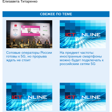
Елизавета Титаренко
СВЕЖЕЕ ПО ТЕМЕ
Сотовые операторы России
На предмет частоты:
готовы к 5G, но прорыва
иностранные смартфоны
ждать не стоит
можно будет подключать к
российским сетям 5G