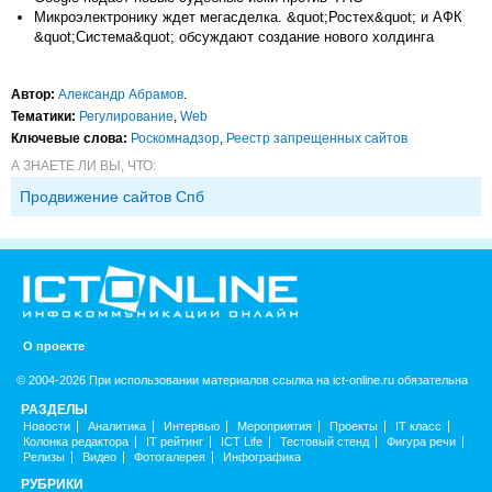
Микроэлектронику ждет мегасделка. &quot;Ростех&quot; и АФК
&quot;Система&quot; обсуждают создание нового холдинга
Автор:
Александр Абрамов
.
Тематики:
Регулирование
,
Web
Ключевые слова:
Роскомнадзор
,
Реестр запрещенных сайтов
А ЗНАЕТЕ ЛИ ВЫ, ЧТО:
Продвижение сайтов Спб
О проекте
© 2004-2026 При использовании материалов ссылка на ict-online.ru обязательна
РАЗДЕЛЫ
Новости
Аналитика
Интервью
Мероприятия
Проекты
IT класс
Колонка редактора
IT рейтинг
ICT Life
Тестовый стенд
Фигура речи
Релизы
Видео
Фотогалерея
Инфографика
РУБРИКИ