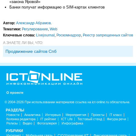
«закона Яровой»
Банки получат информацию о SIM-картах клиентов
Автор:
Александр Абрамов
.
Тематики:
Регулирование
,
Web
Ключевые слова:
Livejournal
,
Роскомнадзор
,
Реестр запрещенных сайтов
А ЗНАЕТЕ ЛИ ВЫ, ЧТО:
Продвижение сайтов Спб
О проекте
© 2004-2026 При использовании материалов ссылка на ict-online.ru обязательна
РАЗДЕЛЫ
Новости
Аналитика
Интервью
Мероприятия
Проекты
IT класс
Колонка редактора
IT рейтинг
ICT Life
Тестовый стенд
Фигура речи
Релизы
Видео
Фотогалерея
Инфографика
РУБРИКИ
Интернет
Мобильная связь
CIO/Управление ИТ
Фиксированная связь