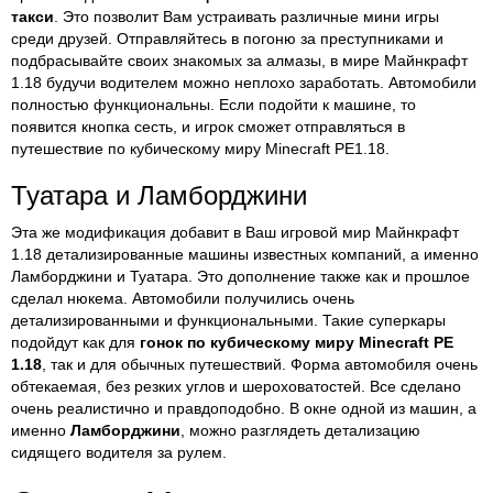
такси
. Это позволит Вам устраивать различные мини игры
среди друзей. Отправляйтесь в погоню за преступниками и
подбрасывайте своих знакомых за алмазы, в мире Майнкрафт
1.18 будучи водителем можно неплохо заработать. Автомобили
полностью функциональны. Если подойти к машине, то
появится кнопка сесть, и игрок сможет отправляться в
путешествие по кубическому миру
Minecraft PE
1.18.
Туатара и Ламборджини
Эта же модификация добавит в Ваш игровой мир Майнкрафт
1.18 детализированные машины известных компаний, а именно
Ламборджини и Туатара. Это дополнение также как и прошлое
сделал нюкема. Автомобили получились очень
детализированными и функциональными. Такие суперкары
подойдут как для
гонок по кубическому миру Minecraft PE
1.18
, так и для обычных путешествий. Форма автомобиля очень
обтекаемая, без резких углов и шероховатостей. Все сделано
очень реалистично и правдоподобно. В окне одной из машин, а
именно
Ламборджини
, можно разглядеть детализацию
сидящего водителя за рулем.