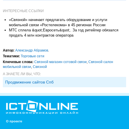
ИНТЕРЕСНЫЕ ССЫЛКИ
«Связной» начинает предлагать оборудование и услуги
мобильной связи «Ростелекома» в 45 регионах России
МТС сплела &quot;Евросеть&quot;. За год ритейлер обязался
продать 4 млн контрактов оператора
Автор:
Александр Абрамов
.
Тематики:
Торговые сети
Ключевые слова:
Связной магазин сотовой связи
,
Связной салон
мобильной связи
,
Связной
А ЗНАЕТЕ ЛИ ВЫ, ЧТО:
Продвижение сайтов Спб
О проекте