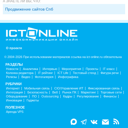
А ЗНАЕТЕ ЛИ ВЫ, ЧТО:
Продвижение сайтов Спб
О проекте
© 2004-2026 При использовании материалов ссылка на ict-online.ru обязательна
РАЗДЕЛЫ
Новости
Аналитика
Интервью
Мероприятия
Проекты
IT класс
Колонка редактора
IT рейтинг
ICT Life
Тестовый стенд
Фигура речи
Релизы
Видео
Фотогалерея
Инфографика
РУБРИКИ
Интернет
Мобильная связь
CIO/Управление ИТ
Фиксированная связь
Интеграция
Безопасность
Веб
Рынок ПК
Маркетинг
Торговые сети
Оборудование
ПО
Outsourcing
Кадры
Регулирование
Финансы
Инновации
Гаджеты
ПОЛЕЗНОЕ
Аренда VPS