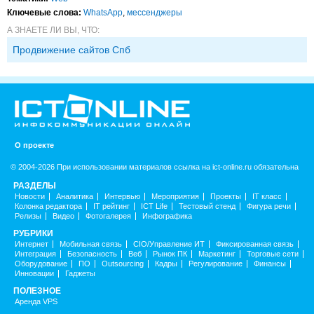
Ключевые слова:
WhatsApp
,
мессенджеры
А ЗНАЕТЕ ЛИ ВЫ, ЧТО:
Продвижение сайтов Спб
О проекте
© 2004-2026 При использовании материалов ссылка на ict-online.ru обязательна
РАЗДЕЛЫ
Новости
Аналитика
Интервью
Мероприятия
Проекты
IT класс
Колонка редактора
IT рейтинг
ICT Life
Тестовый стенд
Фигура речи
Релизы
Видео
Фотогалерея
Инфографика
РУБРИКИ
Интернет
Мобильная связь
CIO/Управление ИТ
Фиксированная связь
Интеграция
Безопасность
Веб
Рынок ПК
Маркетинг
Торговые сети
Оборудование
ПО
Outsourcing
Кадры
Регулирование
Финансы
Инновации
Гаджеты
ПОЛЕЗНОЕ
Аренда VPS