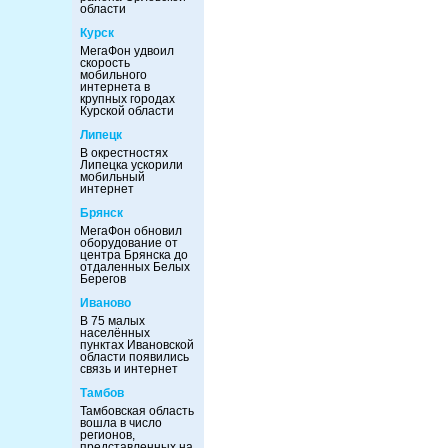
области
Курск
МегаФон удвоил
скорость
мобильного
интернета в
крупных городах
Курской области
Липецк
В окрестностях
Липецка ускорили
мобильный
интернет
Брянск
МегаФон обновил
оборудование от
центра Брянска до
отдаленных Белых
Берегов
Иваново
В 75 малых
населённых
пунктах Ивановской
области появились
связь и интернет
Тамбов
Тамбовская область
вошла в число
регионов,
представленных на