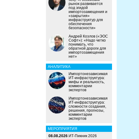
рынок развивается
под эгидой
импортозамещения и
«закрытия»
инфраструктур для
обеспечения
безопасности»
Андрей Козлов («ЭОС
Софт»): «Надо четко
понимать, что
обратной дороги для
импортозамещения
нет»
АНАЛИТИКА
Импортонезависимая
ИТ-инфраструктура:
мифы и реальность,
комментарии
экспертов
Импортонезависимая
ИТ-инфраструктура:
сложности создания,
решения, прогнозы,
комментарии
экспертов
МЕРОПРИЯТИЯ
08.08.2026
ИТ-Пикник 2026