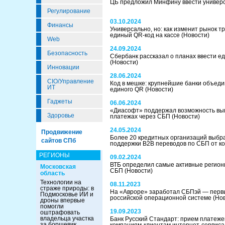
ЦБ предложил Минфину ввести универ
Регулирование
03.10.2024
Финансы
Универсально, но: как изменит рынок 
единый QR-код на кассе
(Новости)
Web
24.09.2024
Безопасность
Сбербанк рассказал о планах ввести е
(Новости)
Инновации
28.06.2024
CIO/Управление
Код в мешке: крупнейшие банки объеди
ИТ
единого QR
(Новости)
Гаджеты
06.06.2024
«Диасофт» поддержал возможность вы
Здоровье
платежах через СБП
(Новости)
24.05.2024
Продвижение
Более 20 кредитных организаций выбр
сайтов СПб
поддержки B2B переводов по СБП от 
РЕГИОНЫ
09.02.2024
ВТБ определил самые активные регионы
Московская
СБП
(Новости)
область
Технологии на
08.11.2023
страже природы: в
На «Авроре» заработал СБПэй — перв
Подмосковье ИИ и
российской операционной системе
(Но
дроны впервые
помогли
19.09.2023
оштрафовать
владельца участка
Банк Русский Стандарт: прием платеже
за борщевик