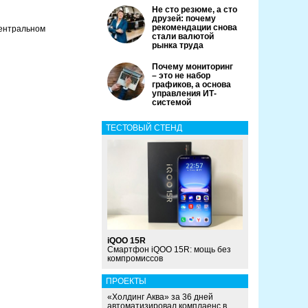
Не сто резюме, а сто
друзей: почему
рекомендации снова
Центральном
стали валютой
рынка труда
Почему мониторинг
– это не набор
графиков, а основа
управления ИТ-
системой
ТЕСТОВЫЙ СТЕНД
iQOO 15R
Смартфон iQOO 15R: мощь без
компромиссов
ПРОЕКТЫ
«Холдинг Аква» за 36 дней
автоматизировал комплаенс в