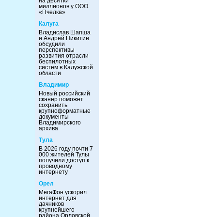
на десятки
миллионов у ООО
«Пчелка»
Калуга
Владислав Шапша
и Андрей Никитин
обсудили
перспективы
развития отрасли
беспилотных
систем в Калужской
области
Владимир
Новый российский
сканер поможет
сохранить
крупноформатные
документы
Владимирского
архива
Тула
В 2026 году почти 7
000 жителей Тулы
получили доступ к
проводному
интернету
Орел
МегаФон ускорил
интернет для
дачников
крупнейшего
района Орловской