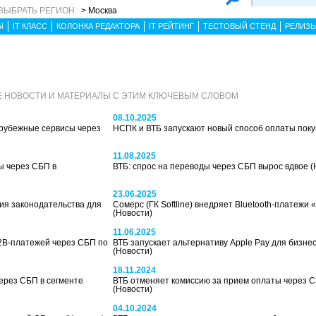
ВЫБРАТЬ РЕГИОН
> Москва
Ы
IT КЛАСС
КОЛОНКА РЕДАКТОРА
IT РЕЙТИНГ
ТЕСТОВЫЙ СТЕНД
РЕЛИЗ
 НОВОСТИ И МАТЕРИАЛЫ С ЭТИМ КЛЮЧЕВЫМ СЛОВОМ
08.10.2025
арубежные сервисы через
НСПК и ВТБ запускают новый способ оплаты пок
11.08.2025
ы через СБП в
ВТБ: спрос на переводы через СБП вырос вдвое
(
23.06.2025
ия законодательства для
Сомерс (ГК Softline) внедряет Bluetooth-платежи
(Новости)
11.06.2025
B2B-платежей через СБП по
ВТБ запускает альтернативу Apple Pay для бизнес
(Новости)
18.11.2024
через СБП в сегменте
ВТБ отменяет комиссию за прием оплаты через 
(Новости)
04.10.2024