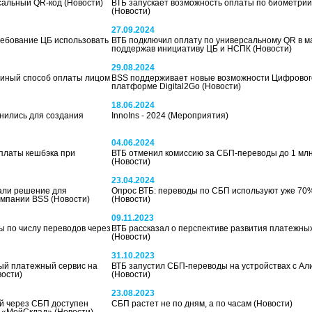
сальный QR-код
(Новости)
ВТБ запускает возможность оплаты по биометри
(Новости)
27.09.2024
требование ЦБ использовать
ВТБ подключил оплату по универсальному QR в м
поддержав инициативу ЦБ и НСПК
(Новости)
29.08.2024
диный способ оплаты лицом
BSS поддерживает новые возможности Цифрового
платформе Digital2Go
(Новости)
18.06.2024
нились для создания
InnoIns - 2024
(Мероприятия)
04.06.2024
платы кешбэка при
ВТБ отменил комиссию за СБП-переводы до 1 млн
(Новости)
23.04.2024
али решение для
Опрос ВТБ: переводы по СБП используют уже 70
компании BSS
(Новости)
(Новости)
09.11.2023
 по числу переводов через
ВТБ рассказал о перспективе развития платежны
(Новости)
31.10.2023
ый платежный сервис на
ВТБ запустил СБП-переводы на устройствах с Ал
вости)
(Новости)
23.08.2023
й через СБП доступен
СБП растет не по дням, а по часам
(Новости)