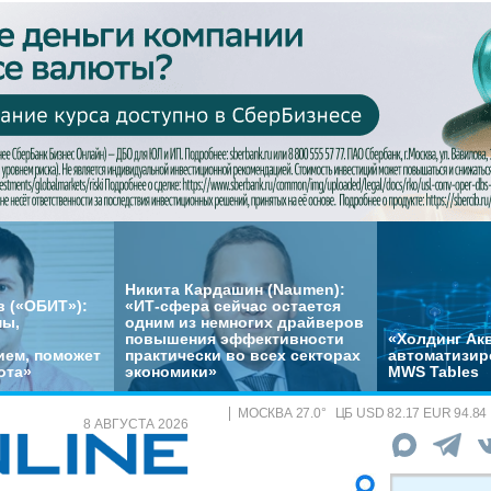
Никита Кардашин (Naumen):
 («ОБИТ»):
«ИТ-сфера сейчас остается
мы,
одним из немногих драйверов
повышения эффективности
«Холдинг Акв
ем, поможет
практически во всех секторах
автоматизир
ота»
экономики»
MWS Tables
МОСКВА
27.0
°
ЦБ
USD 82.17 EUR 94.84
8 АВГУСТА 2026