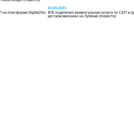
а «МойСклад»
(Новости)
03.05.2023
 на платформе Digital2Go
ВТБ подключил моментальную оплату по СБП в 
детском магазине на Лубянке
(Новости)