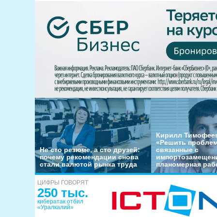
Кирилл Тимофеев
«Решить пробле
Не сто резюме, а сто друзей:
связанные с
почему рекомендации снова
импортозамещени
стали валютой рынка труда
планомерная раб
ЦИФРЫ ГОВОРЯТ
250 тыс.
кибератак отбил
«Уралкалий»