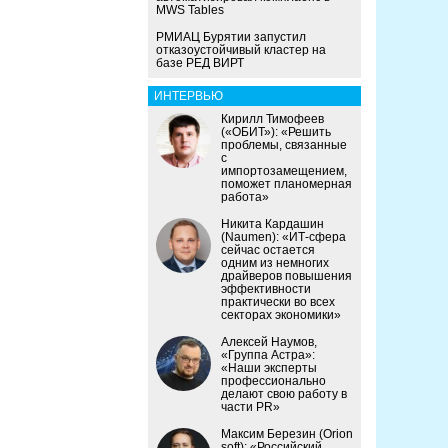
MWS Tables
РМИАЦ Бурятии запустил
отказоустойчивый кластер на
базе РЕД ВИРТ
ИНТЕРВЬЮ
Кирилл Тимофеев
(«ОБИТ»): «Решить
проблемы, связанные
с
импортозамещением,
поможет планомерная
работа»
Никита Кардашин
(Naumen): «ИТ-сфера
сейчас остается
одним из немногих
драйверов повышения
эффективности
практически во всех
секторах экономики»
Алексей Наумов,
«Группа Астра»:
«Наши эксперты
профессионально
делают свою работу в
части PR»
Максим Березин (Orion
soft): «Российский