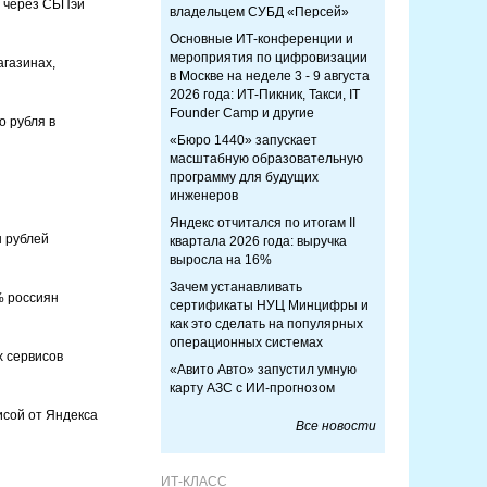
и через СБПэй
владельцем СУБД «Персей»
Основные ИТ-конференции и
мероприятия по цифровизации
агазинах,
в Москве на неделе 3 - 9 августа
2026 года: ИТ-Пикник, Такси, IT
Founder Camp и другие
 рубля в
«Бюро 1440» запускает
масштабную образовательную
программу для будущих
инженеров
Яндекс отчитался по итогам II
 рублей
квартала 2026 года: выручка
выросла на 16%
Зачем устанавливать
% россиян
сертификаты НУЦ Минцифры и
как это сделать на популярных
операционных системах
х сервисов
«Авито Авто» запустил умную
карту АЗС с ИИ-прогнозом
исой от Яндекса
Все новости
ИТ-КЛАСС