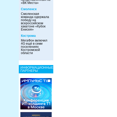
«ВК Места»
Смоленск
Смоленская
команда одержала
победу на
всероссийском
хакатоне «Кубок
Енисея»
Кострома
МегаФон включил
4G ещё в семи
поселениях
Костромской
области
ИНФОРМАЦИОННЫЕ
ПАРТНЕРЫ