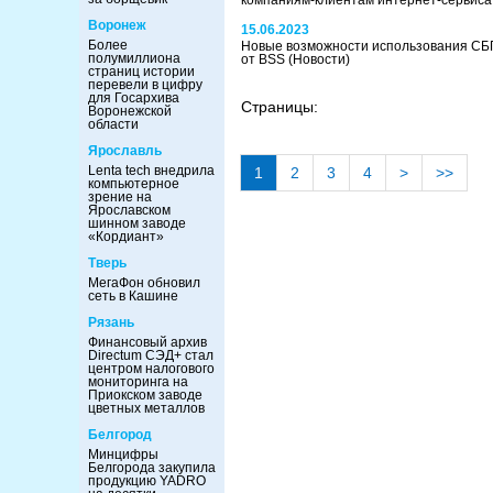
компаниям-клиентам интернет-сервис
Воронеж
15.06.2023
Более
Новые возможности использования СБП
полумиллиона
от BSS
(Новости)
страниц истории
перевели в цифру
для Госархива
Страницы:
Воронежской
области
Ярославль
Lenta tech внедрила
1
2
3
4
>
>>
компьютерное
зрение на
Ярославском
шинном заводе
«Кордиант»
Тверь
МегаФон обновил
сеть в Кашине
Рязань
Финансовый архив
Directum СЭД+ стал
центром налогового
мониторинга на
Приокском заводе
цветных металлов
Белгород
Минцифры
Белгорода закупила
продукцию YADRO