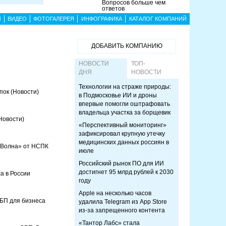
Вопросов больше чем
ответов
Ы
ВИДЕО
ФОТОГАЛЕРЕЯ
ИНФОГРАФИКА
КАТАЛОГ КОМПАНИЙ
ДОБАВИТЬ КОМПАНИЮ
НОВОСТИ
ТОП-
ДНЯ
НОВОСТИ
Технологии на страже природы:
упок
(Новости)
в Подмосковье ИИ и дроны
впервые помогли оштрафовать
владельца участка за борщевик
Новости)
«Перспективный мониторинг»
зафиксировал крупную утечку
медицинских данных россиян в
 «Волна» от НСПК
июле
Российский рынок ПО для ИИ
достигнет 95 млрд рублей к 2030
а в России
году
Apple на несколько часов
СБП для бизнеса
удалила Telegram из App Store
из-за запрещенного контента
«Тантор Лабс» стала