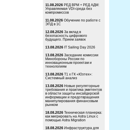
11.08.2026
РЕД ВРМ + РЕД АДМ:
Управляемая VDI-среда без
компромиссов
11.08.2026
Обучение по работе с
ЭПД в 1С
12.08.2026
За вклад в
безопасность цифрового
будущего. Прием заявок
13.08.2026
IT Sailing Day 2026
13.08.2026
Заседание комиссии
Минобороны России по
инновационным проектам и
технологиям
13.08.2026
Т1 x ГК «Юзтех»:
Системный анализ
13.08.2026
Новые регуляторные
требования и практика эмитентов
в области защиты инсайдерской
информации и предотвращения
манипулирования финансовым
рынком
18.08.2026
Техническая планерка:
как мигрировать на Astra Linux с
помощью Astra Migration
18.08.2026
Инфраструктура для