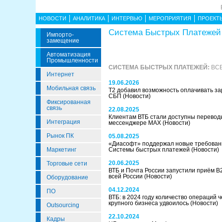
НОВОСТИ
АНАЛИТИКА
ИНТЕРВЬЮ
МЕРОПРИЯТИЯ
ПРОЕКТ
Система Быстрых Платежей
Импорто­
Замещение
Автоматизация
Промышленности
СИСТЕМА БЫСТРЫХ ПЛАТЕЖЕЙ:
ВСЕ
Интернет
19.06.2026
Мобильная связь
Т2 добавил возможность оплачивать з
СБП
(Новости)
Фиксированная
связь
22.08.2025
Клиентам ВТБ стали доступны перевод
Интеграция
мессенджере MAX
(Новости)
Рынок ПК
05.08.2025
«Диасофт» поддержал новые требован
Маркетинг
Системы быстрых платежей
(Новости)
20.06.2025
Торговые сети
ВТБ и Почта России запустили приём 
всей России
(Новости)
Оборудование
04.12.2024
ПО
ВТБ: в 2024 году количество операций 
крупного бизнеса удвоилось
(Новости)
Outsourcing
22.10.2024
Кадры