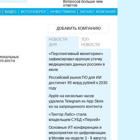
Вопросов больше чем
ответов
Ы
ВИДЕО
ФОТОГАЛЕРЕЯ
ИНФОГРАФИКА
КАТАЛОГ КОМПАНИЙ
ДОБАВИТЬ КОМПАНИЮ
НОВОСТИ
ТОП-
ДНЯ
НОВОСТИ
«Перспективный мониторинг»
сиональных
зафиксировал крупную утечку
го роста
медицинских данных россиян в
июле
Российский рынок ПО для ИИ
достигнет 95 млрд рублей к 2030
году
Apple на несколько часов
удалила Telegram из App Store
из-за запрещенного контента
«Тантор Лабс» стала
владельцем СУБД «Персей»
Основные ИТ-конференции и
мероприятия по цифровизации
в Москве на неделе 3 - 9 августа