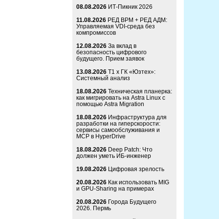
08.08.2026
ИТ-Пикник 2026
11.08.2026
РЕД ВРМ + РЕД АДМ:
Управляемая VDI-среда без
компромиссов
12.08.2026
За вклад в
безопасность цифрового
будущего. Прием заявок
13.08.2026
Т1 x ГК «Юзтех»:
Системный анализ
18.08.2026
Техническая планерка:
как мигрировать на Astra Linux с
помощью Astra Migration
18.08.2026
Инфраструктура для
разработки на гиперскорости:
сервисы самообслуживания и
MCP в HyperDrive
18.08.2026
Deep Patch: Что
должен уметь ИБ-инженер
19.08.2026
Цифровая зрелость
20.08.2026
Как использовать MIG
и GPU-Sharing на примерах
20.08.2026
Города Будущего
2026. Пермь