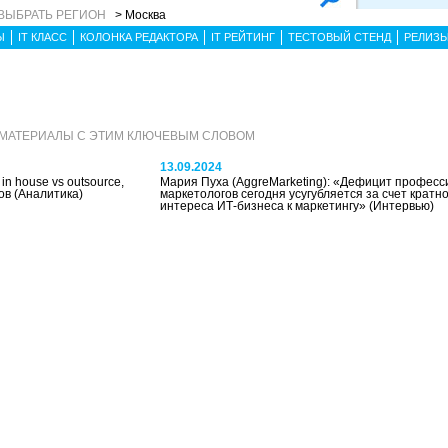
ВЫБРАТЬ РЕГИОН
> Москва
Ы
IT КЛАСС
КОЛОНКА РЕДАКТОРА
IT РЕЙТИНГ
ТЕСТОВЫЙ СТЕНД
РЕЛИЗ
 МАТЕРИАЛЫ С ЭТИМ КЛЮЧЕВЫМ СЛОВОМ
13.09.2024
in house vs outsource,
Мария Пуха (AggreMarketing): «Дефицит профес
тов
(Аналитика)
маркетологов сегодня усугубляется за счет кратно
интереса ИТ-бизнеса к маркетингу»
(Интервью)