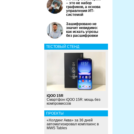
– это не набор
графиков, а основа
управления ИТ-
системой
Зашифровано не
значит невидимо:
как искать угрозы
без расшифровки
ТЕСТОВЫЙ СТЕНД
iQOO 15R
Смартфон iQOO 15R: мощь без
компромиссов
ПРОЕКТЫ
«Холдинг Аква» за 36 дней
автоматизировал комплаенс в
MWS Tables