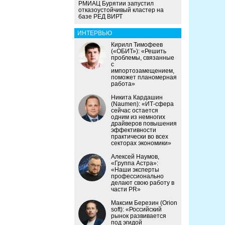
РМИАЦ Бурятии запустил
отказоустойчивый кластер на
базе РЕД ВИРТ
ИНТЕРВЬЮ
Кирилл Тимофеев
(«ОБИТ»): «Решить
проблемы, связанные
с
импортозамещением,
поможет планомерная
работа»
Никита Кардашин
(Naumen): «ИТ-сфера
сейчас остается
одним из немногих
драйверов повышения
эффективности
практически во всех
секторах экономики»
Алексей Наумов,
«Группа Астра»:
«Наши эксперты
профессионально
делают свою работу в
части PR»
Максим Березин (Orion
soft): «Российский
рынок развивается
под эгидой