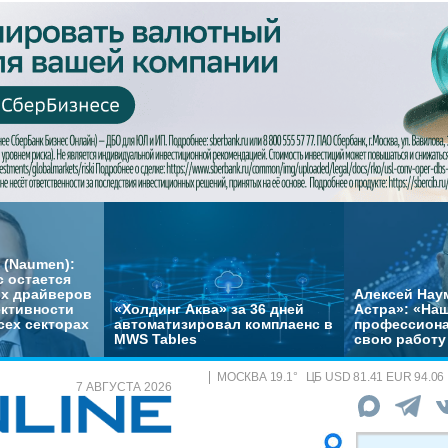
 (Naumen):
с остается
их драйверов
Алексей Нау
ктивности
«Холдинг Аква» за 36 дней
Астра»: «На
сех секторах
автоматизировал комплаенс в
профессиона
MWS Tables
свою работу 
МОСКВА
19.1
°
ЦБ
USD 81.41 EUR 94.06
7 АВГУСТА 2026