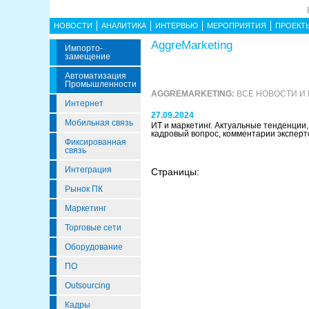
НОВОСТИ
АНАЛИТИКА
ИНТЕРВЬЮ
МЕРОПРИЯТИЯ
ПРОЕКТ
AggreMarketing
Импорто­
Замещение
Автоматизация
Промышленности
AGGREMARKETING:
ВСЕ НОВОСТИ И
Интернет
27.09.2024
Мобильная связь
ИТ и маркетинг. Актуальные тенденции, 
кадровый вопрос, комментарии экспер
Фиксированная
связь
Интеграция
Страницы:
Рынок ПК
Маркетинг
Торговые сети
Оборудование
ПО
Outsourcing
Кадры