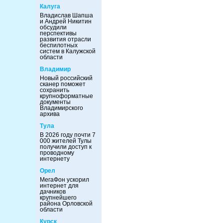
Калуга
Владислав Шапша
и Андрей Никитин
обсудили
перспективы
развития отрасли
беспилотных
систем в Калужской
области
Владимир
Новый российский
сканер поможет
сохранить
крупноформатные
документы
Владимирского
архива
Тула
В 2026 году почти 7
000 жителей Тулы
получили доступ к
проводному
интернету
Орел
МегаФон ускорил
интернет для
дачников
крупнейшего
района Орловской
области
Курск