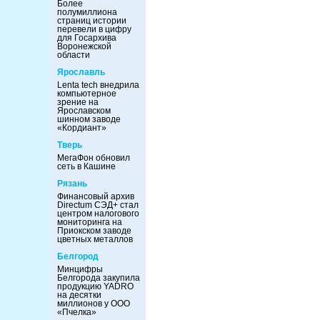
Более
полумиллиона
страниц истории
перевели в цифру
для Госархива
Воронежской
области
Ярославль
Lenta tech внедрила
компьютерное
зрение на
Ярославском
шинном заводе
«Кордиант»
Тверь
МегаФон обновил
сеть в Кашине
Рязань
Финансовый архив
Directum СЭД+ стал
центром налогового
мониторинга на
Приокском заводе
цветных металлов
Белгород
Минцифры
Белгорода закупила
продукцию YADRO
на десятки
миллионов у ООО
«Пчелка»