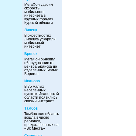
МегаФон удвоил
скорость
мобильного
интернета в
крупных городах
Курской области
Липецк
В окрестностях
Липецка ускорили
мобильный
интернет
Брянск
МегаФон обновил
оборудование от
центра Брянска до
отдаленных Белых
Берегов
Иваново
В 75 малых
населённых
пунктах Ивановской
области появились
связь и интернет
Тамбов
Тамбовская область
вошла в число
регионов,
представленных на
«ВК Места»
Смоленск