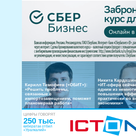
Никита Кардашин
Кирилл Тимофеев («ОБИТ»):
«ИТ-сфера сейча
«Решить проблемы,
одним из немног
связанные с
повышения эффе
импортозамещением, поможет
практически во в
планомерная работа»
экономики»
ЦИФРЫ ГОВОРЯТ
250 тыс.
кибератак отбил
«Уралкалий»