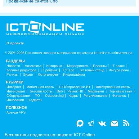
Продвижение сайтов Спб
О проекте
© 2004-2026 При использовании материалов ссылка на ict-online.ru обязательна
РАЗДЕЛЫ
Новости
Аналитика
Интервью
Мероприятия
Проекты
IT класс
Колонка редактора
IT рейтинг
ICT Life
Тестовый стенд
Фигура речи
Релизы
Видео
Фотогалерея
Инфографика
РУБРИКИ
Интернет
Мобильная связь
CIO/Управление ИТ
Фиксированная связь
Интеграция
Безопасность
Веб
Рынок ПК
Маркетинг
Торговые сети
Оборудование
ПО
Outsourcing
Кадры
Регулирование
Финансы
Инновации
Гаджеты
ПОЛЕЗНОЕ
Аренда VPS
Бесплатная подписка на новости ICT-Online