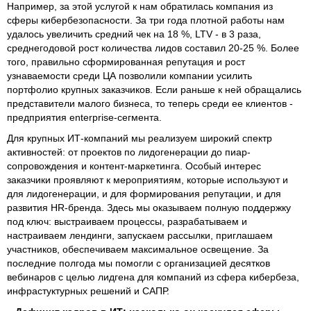
Например, за этой услугой к нам обратилась компания из
сферы кибербезопасности. За три года плотной работы нам
удалось увеличить средний чек на 18 %, LTV - в 3 раза,
среднегодовой рост количества лидов составил 20-25 %. Более
того, правильно сформированная репутация и рост
узнаваемости среди ЦА позволили компании усилить
портфолио крупных заказчиков. Если раньше к ней обращались
представители малого бизнеса, то теперь среди ее клиентов -
предприятия enterprise-сегмента.
Для крупных ИТ-компаний мы реализуем широкий спектр
активностей: от проектов по лидогенерации до пиар-
сопровождения и контент-маркетинга. Особый интерес
заказчики проявляют к мероприятиям, которые используют и
для лидогенерации, и для формирования репутации, и для
развития HR-бренда. Здесь мы оказываем полную поддержку
под ключ: выстраиваем процессы, разрабатываем и
настраиваем лендинги, запускаем рассылки, приглашаем
участников, обеспечиваем максимальное освещение. За
последние полгода мы помогли с организацией десятков
вебинаров с целью лидгена для компаний из сфера кибербеза,
инфрастуктурных решений и САПР.