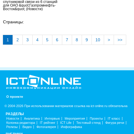
спутниковой связи из 6 станций
для ОАО &quot;Газпромнефть-
Восток&quot;
(Новости)
Страницы:
1
2
3
4
5
6
7
8
9
10
>
>>
О проекте
© 2004-2026 При использовании материалов ссылка на ict-online.ru обязательна
РАЗДЕЛЫ
Новости
Аналитика
Интервью
Мероприятия
Проекты
IT класс
Колонка редактора
IT рейтинг
ICT Life
Тестовый стенд
Фигура речи
Релизы
Видео
Фотогалерея
Инфографика