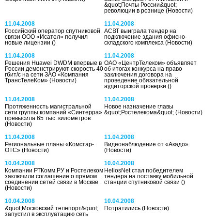
&quot;Почты России&quot;
революции в рознице
(Новости)
11.04.2008
11.04.2008
Российский оператор спутниковой
АСВТ выиграла тендер на
связи ООО «Исател» получил
подключение здания офисно-
новые лицензии
()
складского комплекса
(Новости)
11.04.2008
11.04.2008
Решения Huawei DWDM впервые в
ОАО «ЦентрТелеком» объявляет
России демонстрируют скорость 40
об итогах конкурса на право
гбит/с на сети ЗАО «Компания
заключения договора на
ТрансТелеКом»
(Новости)
проведение обязательной
аудиторской проверки
()
11.04.2008
11.04.2008
Протяженность магистральной
Новое назначение главы
сети группы компаний «Синтерра»
&quot;Ростелекома&quot;
(Новости)
превысила 65 тыс. километров
(Новости)
11.04.2008
11.04.2008
Региональные планы «Комстар-
Видеонаблюдение от «Акадо»
ОТС»
(Новости)
(Новости)
10.04.2008
10.04.2008
Компании РТКомм.РУ и Ростелеком
HeliosNet стал победителем
заключили соглашение о прямом
тендера на поставку мобильной
соединении сетей связи в Москве
станции спутниковой связи
()
(Новости)
10.04.2008
10.04.2008
&quot;Московский телепорт&quot;
Потратились
(Новости)
запустил в эксплуатацию сеть