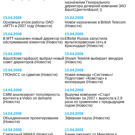
назначении Генерального
директора дочерней компании ЗАО
&quot;Центел&quot;
()
15.04.2008
15.04.2008
Основные итоги работы ОАО
Новое назначение в British Telecom
«МТТ» в 2007 году
(Новости)
(Новости)
15.04.2008
15.04.2008
В МТТ назначен новый директор по
Effortel Russia запустила
обслуживанию клиентов
(Новости)
мультисервисную сеть в
Краснодаре
(Новости)
15.04.2008
15.04.2008
&quot;Комстар&quot; выбрал новый
Shyam Telelink выбирает вендора
совет директоров
(Новости)
(Новости)
15.04.2008
15.04.2008
ГЛОНАСС со сдвигом
(Новости)
Новая команда «Системы»/
Подготовит «Комстар» к
кооперации
(Новости)
14.04.2008
14.04.2008
СММ анализирует популярность
Выручка компании «Старт
контента в Video on demand
Телеком» за 2007 г. выросла в 2,9
(Новости)
раза по сравнению с предыдущим
годом
(Новости)
14.04.2008
14.04.2008
Объединенное проектирование
Эфирная пауза
(Новости)
(Новости)
14.04.2008
11.04.2008
Секретный WiMAX
(Новости)
Банки ожидают от Минсвязи и