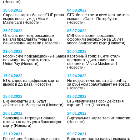
(Новости)
16.08.2022
04.08.2022
Спрос на карты банков СНГ резко
ВТБ: более трети всех карт жителя
вырос после ухода Visa и
выдано в Санкт-Петербурге
Mastercard
(Новости)
(Новости)
25.07.2022
05.07.2022
Открыть пин-код: россиянам
МИРовое время: россияне
начали предлагать туры за
оформили рекордное за 10 лет
банковскими картами
(Новости)
число банковских карт
(Новости)
21.04.2022
20.04.2022
Российские подсанкционные банки
Карточный толк: в Сети стали
не смогут выпускать карты
предлагать дистанционно
UnionPay
(Новости)
оформить Visa и Mastercard
(Новости)
15.04.2022
13.04.2022
ВТБ: спрос на цифровые карты
Не подкартило: оплата UnionPay
вырос в 2,5 раза
(Новости)
за рубежом срабатывает не всегда
(Новости)
15.03.2022
03.02.2022
Бизнес-карты ВТБ будут
ВТБ увеличивает срок действия
действовать бессрочно
(Новости)
карт до 7 лет
(Новости)
26.01.2022
24.01.2022
Samsung интегрирует cканер
Виртуальная карта теснит пластик
отпечатка пальцев в банковскую
(Новости)
карту
(Новости)
22.10.2021
09.07.2021
Российские банки заняли почти
Банковские карты начнут выдавать