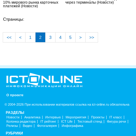
10% мирового рынка карточных
через терминалы
(Новости)
платежей
(Новости)
Страницы:
<<
<
1
2
3
4
5
>
>>
О проекте
© 2004-2026 При использовании материалов ссылка на ict-online.ru обязательна
РАЗДЕЛЫ
Новости
Аналитика
Интервью
Мероприятия
Проекты
IT класс
Колонка редактора
IT рейтинг
ICT Life
Тестовый стенд
Фигура речи
Релизы
Видео
Фотогалерея
Инфографика
РУБРИКИ