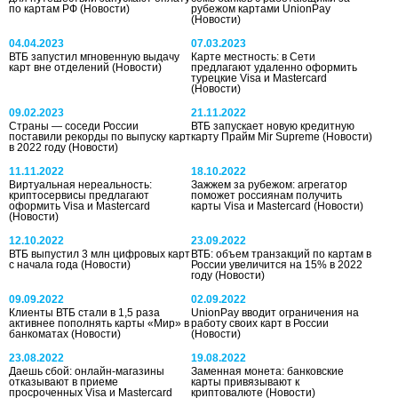
по картам РФ
(Новости)
рубежом картами UnionPay
(Новости)
04.04.2023
07.03.2023
ВТБ запустил мгновенную выдачу
Карте местность: в Сети
карт вне отделений
(Новости)
предлагают удаленно оформить
турецкие Visa и Masterсard
(Новости)
09.02.2023
21.11.2022
Страны — соседи России
ВТБ запускает новую кредитную
поставили рекорды по выпуску карт
карту Прайм Mir Supreme
(Новости)
в 2022 году
(Новости)
11.11.2022
18.10.2022
Виртуальная нереальность:
Зажжем за рубежом: агрегатор
криптосервисы предлагают
поможет россиянам получить
оформить Visa и Mastercard
карты Visa и Mastercard
(Новости)
(Новости)
12.10.2022
23.09.2022
ВТБ выпустил 3 млн цифровых карт
ВТБ: объем транзакций по картам в
с начала года
(Новости)
России увеличится на 15% в 2022
году
(Новости)
09.09.2022
02.09.2022
Клиенты ВТБ стали в 1,5 раза
UnionPay вводит ограничения на
активнее пополнять карты «Мир» в
работу своих карт в России
банкоматах
(Новости)
(Новости)
23.08.2022
19.08.2022
Даешь сбой: онлайн-магазины
Заменная монета: банковские
отказывают в приеме
карты привязывают к
просроченных Visa и Mastercard
криптовалюте
(Новости)