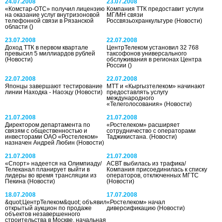
24.07.2008
23.07.2008
«Комстар-ОТС» получил лицензию
Компания ТТК предоставит услуги
на оказание услуг внутризоновой
МГ/МН связи
телефонной связи в Рязанской
Россвязьохранкультуре
(Новости)
области
()
23.07.2008
22.07.2008
Доход ТТК в первом квартале
ЦентрТелеком установил 32 768
превысил 5 миллиардов рублей
таксофонов универсального
(Новости)
обслуживания в регионах Центра
России
()
22.07.2008
22.07.2008
Японцы завершают тестирование
МТТ и «Кыргызтелеком» начинают
линии Находка - Наоэцу
(Новости)
предоставлять услугу
международного
«Телеголосования»
(Новости)
21.07.2008
21.07.2008
Директором департамента по
«Ростелеком» расширяет
связям с общественностью и
сотрудничество с операторами
инвесторами ОАО «Ростелеком»
Таджикистана.
(Новости)
назначен Андрей Любин
(Новости)
21.07.2008
21.07.2008
«Спорт» надеется на Олимпиаду/
АСВТ выбилась из трафика/
Телеканал планирует выйти в
Компания присоединилась к списку
лидеры во время трансляции из
операторов, отключенных МГТС
Пекина
(Новости)
(Новости)
18.07.2008
17.07.2008
&quot;ЦентрТелеком&quot; объявил
«Ростелеком» начал
открытый аукцион по продаже
диверсификацию
(Новости)
объектов незавершенного
строительства в Москве, начальная