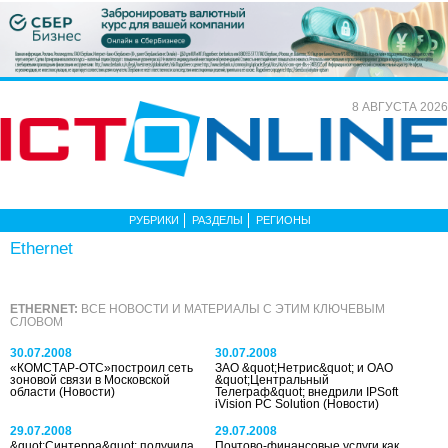
8 АВГУСТА 2026
РУБРИКИ
РАЗДЕЛЫ
РЕГИОНЫ
Ethernet
ETHERNET:
ВСЕ НОВОСТИ И МАТЕРИАЛЫ С ЭТИМ КЛЮЧЕВЫМ
СЛОВОМ
30.07.2008
30.07.2008
«КОМСТАР-ОТС»построил сеть
ЗАО &quot;Нетрис&quot; и ОАО
зоновой связи в Московской
&quot;Центральный
области
(Новости)
Телеграф&quot; внедрили IPSoft
iVision PC Solution
(Новости)
29.07.2008
29.07.2008
&quot;Синтерра&quot; получила
Почтово-финансовые услуги как