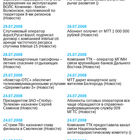
разрешение на эксплуатацию
рычаг развития
()
ВОЛС Коченево - Князе-
Волконское, проложенной по
территории 8-ми регионов
(Новости)
29.07.2008
28.07.2008
Спутниковый оператор
Абонент получит от МТТ 1 000 000
&quot;Русат&quot; подписал
рублей
(Новости)
договор с компанией Intelsat об
аренде частотного ресурса
спутника Intelsat-15
(Новости)
28.07.2008
25.07.2008
Монетнокарточные таксофоны –
Компания ТТК – оператор МГ/МН
летнее спасение отдыхающих
связи крупнейших банков Дальнего
(Новости)
Востока
(Новости)
25.07.2008
24.07.2008
«Комстар-ОТС» обеспечит
МТТ дарит концертное шоу
телекоммуникационными услугами
жителям Белгорода
(Новости)
«Шереметьево-3»
(Новости)
24.07.2008
24.07.2008
Президентом ЗАО «Глобус-
Абоненты сотовых операторов все
Телеком» назначен Сергей
чаще обращаются в справочно-
Семенов
(Новости)
информационную службу 009
МГТС
(Новости)
24.07.2008
24.07.2008
«Стрим-ТВ» назначил главу
Компания ТТК предоставила канал
филиала в Смоленске
(Новости)
связи Национальному
антитеррористическому комитету
()