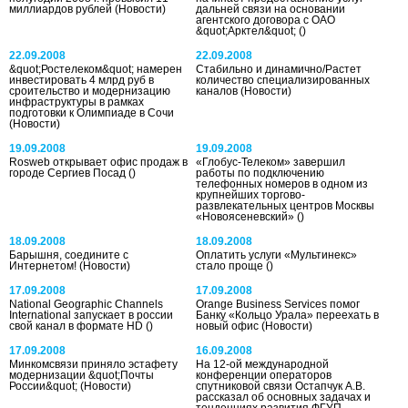
миллиардов рублей
(Новости)
дальней связи на основании
агентского договора с ОАО
&quot;Арктел&quot;
()
22.09.2008
22.09.2008
&quot;Ростелеком&quot; намерен
Стабильно и динамично/Растет
инвестировать 4 млрд руб в
количество специализированных
сроительство и модернизацию
каналов
(Новости)
инфраструктуры в рамках
подготовки к Олимпиаде в Сочи
(Новости)
19.09.2008
19.09.2008
Rosweb открывает офис продаж в
«Глобус-Телеком» завершил
городе Сергиев Посад
()
работы по подключению
телефонных номеров в одном из
крупнейших торгово-
развлекательных центров Москвы
«Новоясеневский»
()
18.09.2008
18.09.2008
Барышня, соедините с
Оплатить услуги «Мультинекс»
Интернетом!
(Новости)
стало проще
()
17.09.2008
17.09.2008
National Geographic Channels
Orange Business Services помог
International запускает в россии
Банку «Кольцо Урала» переехать в
свой канал в формате HD
()
новый офис
(Новости)
17.09.2008
16.09.2008
Минкомсвязи приняло эстафету
На 12-ой международной
модернизации &quot;Почты
конференции операторов
России&quot;
(Новости)
спутниковой связи Остапчук А.В.
рассказал об основных задачах и
тенденциях развития ФГУП