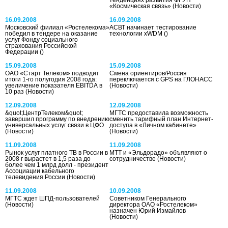
«Космическая связь»
(Новости)
16.09.2008
16.09.2008
Московский филиал «Ростелекома»
АСВТ начинает тестирование
победил в тендере на оказание
технологии xWDM
()
услуг Фонду социального
страхования Российской
Федерации
()
15.09.2008
15.09.2008
ОАО «Старт Телеком» подводит
Смена ориентиров/Россия
итоги 1-го полугодия 2008 года:
переключается с GPS на ГЛОНАСС
увеличение показателя EBITDA в
(Новости)
10 раз
(Новости)
12.09.2008
12.09.2008
&quot;ЦентрТелеком&quot;
МГТС предоставила возможность
завершил программу по внедрению
сменить тарифный план Интернет-
универсальных услуг связи в ЦФО
доступа в «Личном кабинете»
(Новости)
(Новости)
11.09.2008
11.09.2008
Рынок услуг платного ТВ в России в
МТТ и «Эльдорадо» объявляют о
2008 г вырастет в 1,5 раза до
сотрудничестве
(Новости)
более чем 1 млрд долл - президент
Ассоциации кабельного
телевидения России
(Новости)
11.09.2008
10.09.2008
МГТС ждет ШПД-пользователей
Советником Генерального
(Новости)
директора ОАО «Ростелеком»
назначен Юрий Измайлов
(Новости)