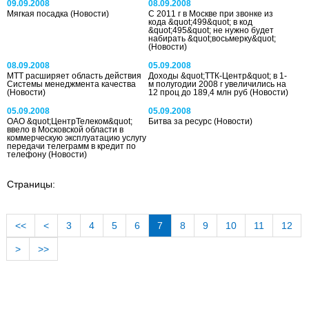
09.09.2008
08.09.2008
Мягкая посадка
(Новости)
С 2011 г в Москве при звонке из
кода &quot;499&quot; в код
&quot;495&quot; не нужно будет
набирать &quot;восьмерку&quot;
(Новости)
08.09.2008
05.09.2008
МТТ расширяет область действия
Доходы &quot;ТТК-Центр&quot; в 1-
Системы менеджмента качества
м полугодии 2008 г увеличились на
(Новости)
12 проц до 189,4 млн руб
(Новости)
05.09.2008
05.09.2008
ОАО &quot;ЦентрТелеком&quot;
Битва за ресурс
(Новости)
ввело в Московской области в
коммерческую эксплуатацию услугу
передачи телеграмм в кредит по
телефону
(Новости)
Страницы:
<<
<
3
4
5
6
7
8
9
10
11
12
>
>>