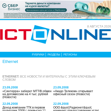
8 АВГУСТА 2026
РУБРИКИ
РАЗДЕЛЫ
РЕГИОНЫ
Ethernet
ETHERNET:
ВСЕ НОВОСТИ И МАТЕРИАЛЫ С ЭТИМ КЛЮЧЕВЫМ
СЛОВОМ
23.09.2008
23.09.2008
«Синтерра» заберет МТТ/В обмен
«Акадо Телеком» открывает
на допэмиссию на 4 тыс. рублей
офисный сезон
(Новости)
(Новости)
22.09.2008
22.09.2008
Доход компании ТТК в первом
ООО &quot;Радионет&quot;
полугодии 2008 г. превысил 11
начинает предоставление услуг