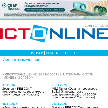
7 АВГУСТА 2026
РУБРИКИ
РАЗДЕЛЫ
РЕГИОНЫ
Импорто­замещение
ИМПОРТО­ЗАМЕЩЕНИЕ:
ВСЕ НОВОСТИ И МАТЕРИАЛЫ С ЭТИМ
КЛЮЧЕВЫМ СЛОВОМ
07.11.2025
06.11.2025
Zecurion и РЕД СОФТ
МБД Tantor XData на процессоре
подтверждают совместимость
Baikal-S прошла тест с
своих продуктов
(Новости)
одновременной работой 20 000
пользователей «1С»
(Новости)
06.11.2025
06.11.2025
«Диасофт» поможет запустить
Makves и РЕД СОФТ подтвердили