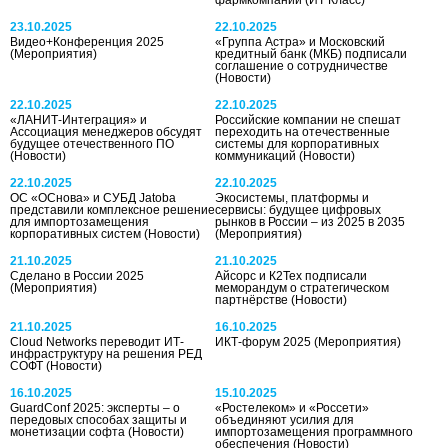
23.10.2025
22.10.2025
Видео+Конференция 2025
«Группа Астра» и Московский
(Мероприятия)
кредитный банк (МКБ) подписали
соглашение о сотрудничестве
(Новости)
22.10.2025
22.10.2025
«ЛАНИТ-Интеграция» и
Российские компании не спешат
Ассоциация менеджеров обсудят
переходить на отечественные
будущее отечественного ПО
системы для корпоративных
(Новости)
коммуникаций
(Новости)
22.10.2025
22.10.2025
ОС «ОСнова» и СУБД Jatoba
Экосистемы, платформы и
представили комплексное решение
сервисы: будущее цифровых
для импортозамещения
рынков в России – из 2025 в 2035
корпоративных систем
(Новости)
(Мероприятия)
21.10.2025
21.10.2025
Сделано в России 2025
Айсорс и К2Тех подписали
(Мероприятия)
меморандум о стратегическом
партнёрстве
(Новости)
21.10.2025
16.10.2025
Cloud Networks переводит ИТ-
ИКТ-форум 2025
(Мероприятия)
инфраструктуру на решения РЕД
СОФТ
(Новости)
16.10.2025
15.10.2025
GuardConf 2025: эксперты – о
«Ростелеком» и «Россети»
передовых способах защиты и
объединяют усилия для
монетизации софта
(Новости)
импортозамещения программного
обеспечения
(Новости)