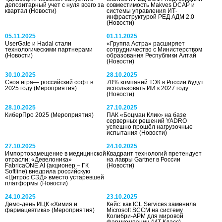
депозитарный учет с нуля всего за
совместимость Makves DCAP и
квартал
(Новости)
системы управления ИТ-
инфраструктурой РЕД АДМ 2.0
(Новости)
05.11.2025
01.11.2025
UserGate и Hadal стали
«Группа Астра» расширяет
технологическими партнерами
сотрудничество с Министерством
(Новости)
образования Республики Алтай
(Новости)
30.10.2025
28.10.2025
Своя игра— российский софт в
70% компаний ТЭК в России будут
2025 году
(Мероприятия)
использовать ИИ к 2027 году
(Новости)
28.10.2025
27.10.2025
КиберПро 2025
(Мероприятия)
ПАК «Боцман Клик» на базе
серверных решений YADRO
успешно прошёл нагрузочные
испытания
(Новости)
27.10.2025
24.10.2025
Импортозамещение в медицинской
Квадрант технологий претендует
отрасли: «Девелоника»
на лавры Gartner в России
FabricaONE.AI (акционер – ГК
(Новости)
Softline) внедрила российскую
«Цитрос СЭД» вместо устаревшей
платформы
(Новости)
24.10.2025
23.10.2025
Демо-день ИЦК «Химия и
Кейс: как ICL Services заменила
фармацевтика»
(Мероприятия)
Microsoft SCCM на систему
Колибри-АРМ для мировой
фармкомпании
(ИТ Класс)