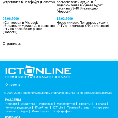
устремился в Петербург
(Новости)
пользователей аудио- и
видеоконтента в Рунете будет
расти на 33-40 % ежегодно
(Новости)
08.06.2009
12.02.2009
«Синтерра» и Microsoft
Новое «лицо». Появилось у услуги
объединили усилия. Для развития
IP-TV от «Комстар-ОТС»
(Новости)
IPTV на российском рынке
(Новости)
Страницы:
О проекте
© 2004-2026 При использовании материалов ссылка на ict-online.ru обязательна
РАЗДЕЛЫ
Новости
Аналитика
Интервью
Мероприятия
Проекты
IT класс
Колонка редактора
IT рейтинг
ICT Life
Тестовый стенд
Фигура речи
Релизы
Видео
Фотогалерея
Инфографика
РУБРИКИ