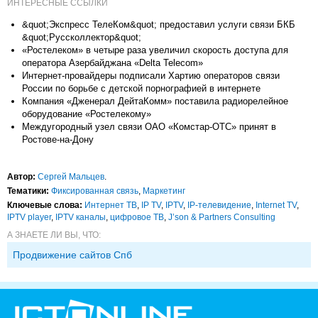
ИНТЕРЕСНЫЕ ССЫЛКИ
&quot;Экспресс ТелеКом&quot; предоставил услуги связи БКБ
&quot;Руссколлектор&quot;
«Ростелеком» в четыре раза увеличил скорость доступа для
оператора Азербайджана «Delta Telecom»
Интернет-провайдеры подписали Хартию операторов связи
России по борьбе с детской порнографией в интернете
Компания «Дженерал ДейтаКомм» поставила радиорелейное
оборудование «Ростелекому»
Междугородный узел связи ОАО «Комстар-ОТС» принят в
Ростове-на-Дону
Автор:
Сергей Мальцев
.
Тематики:
Фиксированная связь
,
Маркетинг
Ключевые слова:
Интернет ТВ
,
IP TV
,
IPTV
,
IP-телевидение
,
Internet TV
,
IPTV player
,
IPTV каналы
,
цифровое ТВ
,
J’son & Partners Consulting
А ЗНАЕТЕ ЛИ ВЫ, ЧТО:
Продвижение сайтов Спб