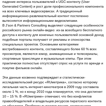
падение интереса пользователей к UGC-контенту (User
Generated Content) и рост доли профессионального компонента
на всех ключевых видеосервисах. А традиционный
информационно-развлекательный контент постепенно
вытесняется информационными видеоклипами.
В J’son & Partners Consulting выделяют следующие особенности
российского рынка онлайн-видео: из-за всеобщего бесплатного
доступа к контенту для конечных пользователей основной доход
подобные порталы получают от рекламы и спонсорства
специальных проектов. Основными категориями
востребованного контента, составляющего более 60 % всех
просмотров, являются юмор, анимационные и телесериалы,
спортивные трансляции и музыкальные клипы. При этом
практически полностью отсутствует спрос на услуги по аренде и
покупке фильмов онлайн.
Эти данные косвенно подтверждает и статистически-
исследовательский ресурс «RUметрика», согласно которому
легальная часть интернет-кинотеатров в 2009 году составила
около 1 %, но к концу 2010 года планируется, что она достигнет
10 – 15 %. В «RUметрике» отмечают, что без конфликтов
правообладателей и владельцев ресурсов пиратского контента
не обходится. Проблему пытаются решить заключением