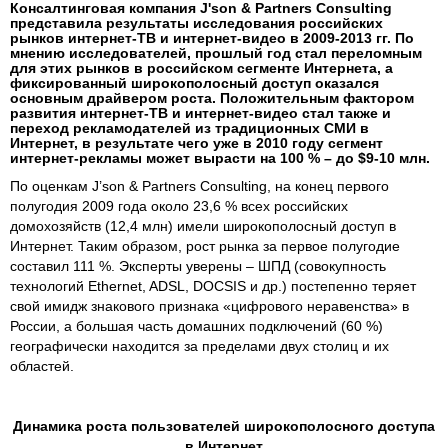
Консалтинговая компания J'son & Partners Consulting
представила результаты исследования российских
рынков интернет-ТВ и интернет-видео в 2009-2013 гг. По
мнению исследователей, прошлый год стал переломным
для этих рынков в российском сегменте Интернета, а
фиксированный широкополосный доступ оказался
основным драйвером роста. Положительным фактором
развития интернет-ТВ и интернет-видео стал также и
переход рекламодателей из традиционных СМИ в
Интернет, в результате чего уже в 2010 году сегмент
интернет-рекламы может вырасти на 100 % – до $9-10 млн.
По оценкам J’son & Partners Consulting, на конец первого
полугодия 2009 года около 23,6 % всех российских
домохозяйств (12,4 млн) имели широкополосный доступ в
Интернет. Таким образом, рост рынка за первое полугодие
составил 111 %. Эксперты уверены – ШПД (совокупность
технологий Ethernet, ADSL, DOCSIS и др.) постепенно теряет
свой имидж знакового признака «цифрового неравенства» в
России, а большая часть домашних подключений (60 %)
географически находится за пределами двух столиц и их
областей.
Динамика роста пользователей широкополосного доступа
в Интернет