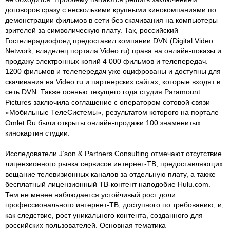
договоров сразу с несколькими крупными кинокомпаниями по
демонстрации фильмов в сети без скачивания на компьютеры
зрителей за символическую плату. Так, российский
Гостелерадиофонд предоставил компании DVN (Digital Video
Network, владелец портала Video.ru) права на онлайн-показы и
продажу электронных копий 4 000 фильмов и телепередач.
1200 фильмов и телепередач уже оцифрованы и доступны для
скачивания на Video.ru и партнерских сайтах, которые входят в
сеть DVN. Также осенью текущего года студия Paramount
Pictures заключила соглашение с оператором сотовой связи
«Мобильные ТелеСистемы», результатом которого на портале
Omlet.Ru были открыты онлайн-продажи 100 знаменитых
кинокартин студии.
Исследователи J’son & Partners Consulting отмечают отсутствие
лицензионного рынка сервисов интернет-ТВ, предоставляющих
вещание телевизионных каналов за отдельную плату, а также
бесплатный лицензионный ТВ-контент наподобие Hulu.com.
Тем не менее наблюдается устойчивый рост доли
профессионального интернет-ТВ, доступного по требованию, и,
как следствие, рост уникального контента, созданного для
российских пользователей. Основная тематика