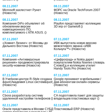
08.11.2007
08.11.2007
Microsoft захлестнет Рунет
ФОРС на Oracle TechForum 2007
(Новости)
(Новости)
08.11.2007
08.11.2007
Компания DiFo объявляет об
Playfon представляет коллекцию
обновлении версии
3D игр от Gameloft
()
навигационного ПО,
комплектуемого с КПК ASUS.
()
07.11.2007
07.11.2007
«Хомнет Лизинг»: от Москвы до
ИВК выпустила новую версию
Дальнего Востока
(Новости)
межсетевого экрана «ИВК
Кольчуга™»
(Новости)
07.11.2007
07.11.2007
Компания «Антивирусные
«Цифроград» и Nokia дарят
решения» продемонстрировала
покупателям Nokia Nseries словарь
security-новинки
(Новости)
СловоЕд и коллекцию утилит
Handy Tools Pro
(Новости)
07.11.2007
07.11.2007
В Учебном центре R-Style создана
Google проникнет в мобильники /
&quot;Академия Linux систем&quot;
Дав абонентам онлайн-сервисы
(Новости)
(Новости)
07.11.2007
07.11.2007
Cboss разработала систему
CA подготовила пакет для защиты
удаленной настройки телефонов
()
владельцев пластиковых карт
()
02.11.2007
02.11.2007
Oracle представила в Москве СУБД
Пластиковый ERP
(Новости)
нового поколения и результаты 30-