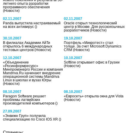
летнего опыта разработки
программного обеспечения
(Новости)
02.11.2007
02.11.2007
Panda выпустила настраиваемый
Oraclе открыл технологический
на всех антивирус
()
центр в Москве. Для русскоязычных
разработчиков
(Новости)
30.10.2007
19.10.2007
В филиалах Академии АйТи
Портфель «Микротест» стал
открылось 6 международных
толще. За счет Microsoft Dynamics
тестовых центров
(Новости)
CRM
(Новости)
12.10.2007
10.10.2007
«Объединение
Softline открывает офис в Грузии
«Росинформресурс»
(Новости)
Минпромэнерго России и компания
Mandriva.Ru начинают внедрение
операционной системы Mandriva
Linux в школах и вузах Югры
(Новости)
08.10.2007
08.10.2007
Paragon Software решает
«Евросеть» открыла окна для Vista
проблемы латвийских
(Новости)
производителей компьютеров
()
27.09.2007
«Энвижн Груп» получила
специализацию по Cisco IOS XR
()
Страницы: