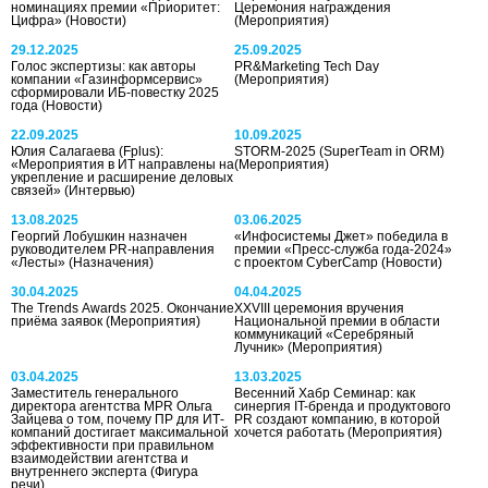
номинациях премии «Приоритет:
Церемония награждения
Цифра»
(Новости)
(Мероприятия)
29.12.2025
25.09.2025
Голос экспертизы: как авторы
PR&Marketing Tech Day
компании «Газинформсервис»
(Мероприятия)
сформировали ИБ-повестку 2025
года
(Новости)
22.09.2025
10.09.2025
Юлия Салагаева (Fplus):
STORM-2025 (SuperTeam in ORM)
«Мероприятия в ИТ направлены на
(Мероприятия)
укрепление и расширение деловых
связей»
(Интервью)
13.08.2025
03.06.2025
Георгий Лобушкин назначен
«Инфосистемы Джет» победила в
руководителем PR-направления
премии «Пресс-служба года-2024»
«Лесты»
(Назначения)
с проектом CyberCamp
(Новости)
30.04.2025
04.04.2025
The Trends Awards 2025. Окончание
XXVIII церемония вручения
приёма заявок
(Мероприятия)
Национальной премии в области
коммуникаций «Серебряный
Лучник»
(Мероприятия)
03.04.2025
13.03.2025
Заместитель генерального
Весенний Хабр Семинар: как
директора агентства MPR Ольга
синергия IT-бренда и продуктового
Зайцева о том, почему ПР для ИТ-
PR создают компанию, в которой
компаний достигает максимальной
хочется работать
(Мероприятия)
эффективности при правильном
взаимодействии агентства и
внутреннего эксперта
(Фигура
речи)