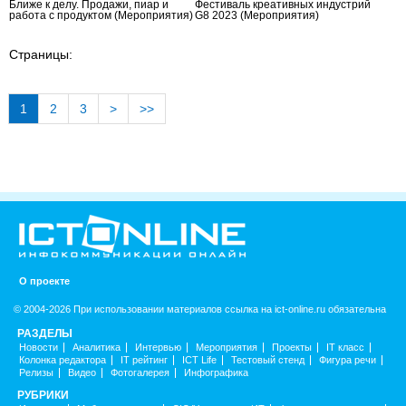
Ближе к делу. Продажи, пиар и
Фестиваль креативных индустрий
работа с продуктом
(Мероприятия)
G8 2023
(Мероприятия)
Страницы:
1
2
3
>
>>
О проекте
© 2004-2026 При использовании материалов ссылка на ict-online.ru обязательна
РАЗДЕЛЫ
Новости
Аналитика
Интервью
Мероприятия
Проекты
IT класс
Колонка редактора
IT рейтинг
ICT Life
Тестовый стенд
Фигура речи
Релизы
Видео
Фотогалерея
Инфографика
РУБРИКИ