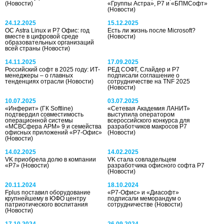
(Новости)
«Группы Астра», Р7 и «БПМСофт»
(Новости)
24.12.2025
15.12.2025
ОС Astra Linux и Р7 Офис: год
Есть ли жизнь после Microsoft?
вместе в цифровой среде
(Новости)
образовательных организаций
всей страны
(Новости)
14.11.2025
17.09.2025
Российский софт в 2025 году: ИТ-
РЕД СОФТ, Слайдер и Р7
менеджеры – о главных
подписали соглашение о
тенденциях отрасли
(Новости)
сотрудничестве на TNF 2025
(Новости)
10.07.2025
03.07.2025
«Инферит» (ГК Softline)
«Сетевая Академия ЛАНИТ»
подтвердил совместимость
выступила оператором
операционной системы
всероссийского конкурса для
«МСВСфера АРМ» 9 и семейства
разработчиков макросов Р7
офисных приложений «Р7-Офис»
(Новости)
(Новости)
14.02.2025
14.02.2025
VK приобрела долю в компании
VK стала совладельцем
«Р7»
(Новости)
разработчика офисного софта Р7
(Новости)
20.11.2024
18.10.2024
Fplus поставил оборудование
«Р7-Офис» и «Диасофт»
крупнейшему в ЮФО центру
подписали меморандум о
патриотического воспитания
сотрудничестве
(Новости)
(Новости)
17.10.2024
26.09.2024