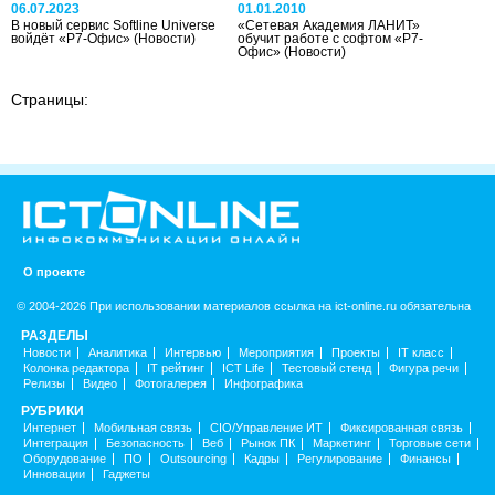
06.07.2023
01.01.2010
В новый сервис Softline Universe
«Сетевая Академия ЛАНИТ»
войдёт «Р7-Офис»
(Новости)
обучит работе с софтом «Р7-
Офис»
(Новости)
Страницы:
О проекте
© 2004-2026 При использовании материалов ссылка на ict-online.ru обязательна
РАЗДЕЛЫ
Новости
Аналитика
Интервью
Мероприятия
Проекты
IT класс
Колонка редактора
IT рейтинг
ICT Life
Тестовый стенд
Фигура речи
Релизы
Видео
Фотогалерея
Инфографика
РУБРИКИ
Интернет
Мобильная связь
CIO/Управление ИТ
Фиксированная связь
Интеграция
Безопасность
Веб
Рынок ПК
Маркетинг
Торговые сети
Оборудование
ПО
Outsourcing
Кадры
Регулирование
Финансы
Инновации
Гаджеты