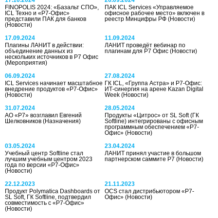
FINOPOLIS 2024: «Базальт СПО»,
ПАК ICL Services «Управляемое
ICL Техно и «Р7-Офис»
офисное рабочее место» включен в
представили ПАК для банков
реестр Минцифры РФ
(Новости)
(Новости)
17.09.2024
11.09.2024
Плагины ЛАНИТ в действии:
ЛАНИТ проведёт вебинар по
объединение данных из
плагинам для Р7 Офис
(Новости)
нескольких источников в Р7 Офис
(Мероприятия)
06.09.2024
27.08.2024
ICL Services начинает масштабное
ГК ICL, «Группа Астра» и Р7-Офис:
внедрение продуктов «Р7-Офис»
ИТ-синергия на арене Kazan Digital
(Новости)
Week
(Новости)
31.07.2024
28.05.2024
АО «Р7» возглавил Евгений
Продукты «Цитрос» от SL Soft (ГК
Шелковников
(Назначения)
Softline) интегрированы с офисным
программным обеспечением «Р7-
Офис»
(Новости)
03.05.2024
23.04.2024
Учебный центр Softline стал
ЛАНИТ принял участие в большом
лучшим учебным центром 2023
партнерском саммите Р7
(Новости)
года по версии «Р7-Офис»
(Новости)
22.12.2023
21.11.2023
Продукт Polymatica Dashboards от
OCS стал дистрибьютором «Р7-
SL Soft, ГК Softline, подтвердил
Офис»
(Новости)
совместимость с «Р7-Офис»
(Новости)