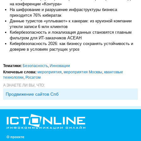
на конференции «Контура»
На шифрование и разрушение инфраструктуры бизнеса
приходится 76% кибератак
Данные туристов «уплывают» к хакерам: из круизной компании
утекли записи 6 млн клиентов
Кибербезопасность и локализация данных становятся главным
фильтром для ИТ-заказчиков АСЕАН
Кибербезопасность 2026: как бизнесу сохранять устойчивость и
доверие в условиях растущих угроз
Тематики:
Безопасность
,
Инновации
Ключевые слова:
мероприятия
,
мероприятия Москвы
,
квантовые
технологии
,
Росатом
А ЗНАЕТЕ ЛИ ВЫ, ЧТО:
Продвижение сайтов Спб
О проекте