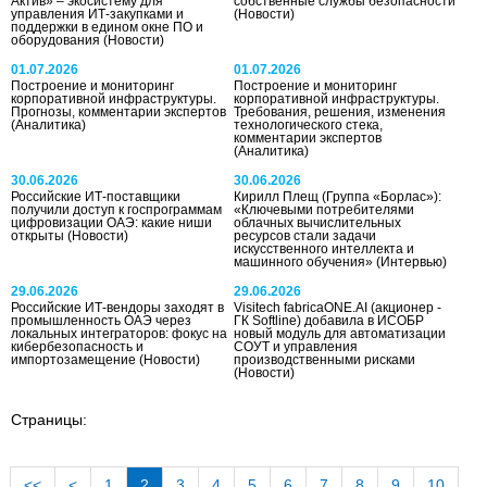
Актив» – экосистему для
собственные службы безопасности
управления ИТ-закупками и
(Новости)
поддержки в едином окне ПО и
оборудования
(Новости)
01.07.2026
01.07.2026
Построение и мониторинг
Построение и мониторинг
корпоративной инфраструктуры.
корпоративной инфраструктуры.
Прогнозы, комментарии экспертов
Требования, решения, изменения
(Аналитика)
технологического стека,
комментарии экспертов
(Аналитика)
30.06.2026
30.06.2026
Российские ИТ-поставщики
Кирилл Плещ (Группа «Борлас»):
получили доступ к госпрограммам
«Ключевыми потребителями
цифровизации ОАЭ: какие ниши
облачных вычислительных
открыты
(Новости)
ресурсов стали задачи
искусственного интеллекта и
машинного обучения»
(Интервью)
29.06.2026
29.06.2026
Российские ИТ-вендоры заходят в
Visitech fabricaONE.AI (акционер -
промышленность ОАЭ через
ГК Softline) добавила в ИСОБР
локальных интеграторов: фокус на
новый модуль для автоматизации
кибербезопасность и
СОУТ и управления
импортозамещение
(Новости)
производственными рисками
(Новости)
Страницы:
<<
<
1
2
3
4
5
6
7
8
9
10