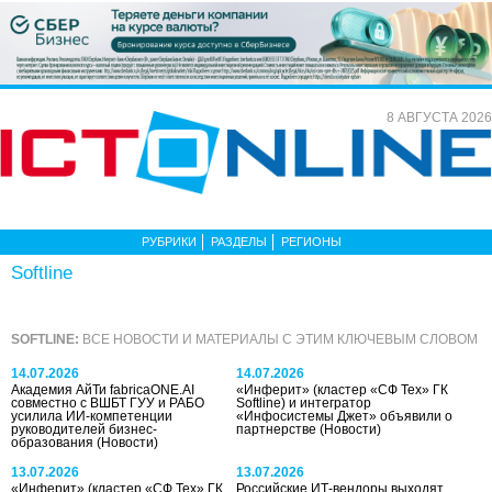
8 АВГУСТА 2026
РУБРИКИ
РАЗДЕЛЫ
РЕГИОНЫ
Softline
SOFTLINE:
ВСЕ НОВОСТИ И МАТЕРИАЛЫ С ЭТИМ КЛЮЧЕВЫМ СЛОВОМ
14.07.2026
14.07.2026
Академия АйТи fabricaONE.AI
«Инферит» (кластер «СФ Тех» ГК
совместно с ВШБТ ГУУ и РАБО
Softline) и интегратор
усилила ИИ-компетенции
«Инфосистемы Джет» объявили о
руководителей бизнес-
партнерстве
(Новости)
образования
(Новости)
13.07.2026
13.07.2026
«Инферит» (кластер «СФ Тех» ГК
Российские ИТ-вендоры выходят