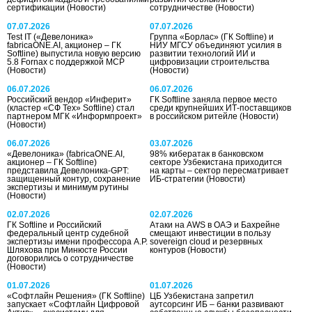
сертификации
(Новости)
сотрудничестве
(Новости)
07.07.2026
07.07.2026
Test IT («Девелоника»
Группа «Борлас» (ГК Softline) и
fabricaONE.AI, акционер – ГК
НИУ МГСУ объединяют усилия в
Softline) выпустила новую версию
развитии технологий ИИ и
5.8 Fornax с поддержкой MCP
цифровизации строительства
(Новости)
(Новости)
06.07.2026
06.07.2026
Российский вендор «Инферит»
ГК Softline заняла первое место
(кластер «СФ Тех» Softline) стал
среди крупнейших ИТ-поставщиков
партнером МГК «Информпроект»
в российском ритейле
(Новости)
(Новости)
06.07.2026
03.07.2026
«Девелоника» (fabricaONE.AI,
98% кибератак в банковском
акционер – ГК Softline)
секторе Узбекистана приходится
представила Девелоника-GPT:
на карты – сектор пересматривает
защищенный контур, сохранение
ИБ-стратегии
(Новости)
экспертизы и минимум рутины
(Новости)
02.07.2026
02.07.2026
ГК Softline и Российский
Атаки на AWS в ОАЭ и Бахрейне
федеральный центр судебной
смещают инвестиции в пользу
экспертизы имени профессора А.Р.
sovereign cloud и резервных
Шляхова при Минюсте России
контуров
(Новости)
договорились о сотрудничестве
(Новости)
01.07.2026
01.07.2026
«Софтлайн Решения» (ГК Softline)
ЦБ Узбекистана запретил
запускает «Софтлайн Цифровой
аутсорсинг ИБ – банки развивают