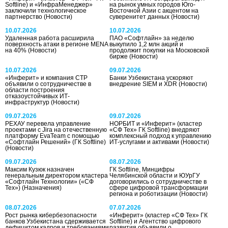
Softline) и «ИнфраМенеджер»
на рынок умных городов Юго-
заключили технологическое
Восточной Азии с акцентом на
партнерство
(Новости)
суверенитет данных
(Новости)
10.07.2026
10.07.2026
Удаленная работа расширила
ПАО «Софтлайн» за неделю
поверхность атаки в регионе MENA
выкупило 1,2 млн акций и
на 40%
(Новости)
продолжит покупки на Московской
бирже
(Новости)
10.07.2026
09.07.2026
«Инферит» и компания СТР
Банки Узбекистана ускоряют
объявили о сотрудничестве в
внедрение SIEM и XDR
(Новости)
области построения
отказоустойчивых ИТ-
инфраструктур
(Новости)
09.07.2026
09.07.2026
РЕХАУ перевела управление
НОРБИТ и «Инферит» (кластер
проектами с Jira на отечественную
«СФ Тех» ГК Softline) внедряют
платформу EvaTeam с помощью
комплексный подход к управлению
«Софтлайн Решений» (ГК Softline)
ИТ-услугами и активами
(Новости)
(Новости)
09.07.2026
08.07.2026
Максим Кузюк назначен
ГК Softline, Минцифры
генеральным директором кластера
Челябинской области и ЮУрГУ
«Софтлайн Технологии» («СФ
договорились о сотрудничестве в
Тех»)
(Назначения)
сфере цифровой трансформации
региона и роботизации
(Новости)
08.07.2026
07.07.2026
Рост рынка кибербезопасности
«Инферит» (кластер «СФ Тех» ГК
банков Узбекистана сдерживается
Softline) и Агентство цифрового
дефицитом кадров и требованиями
развития объявили о