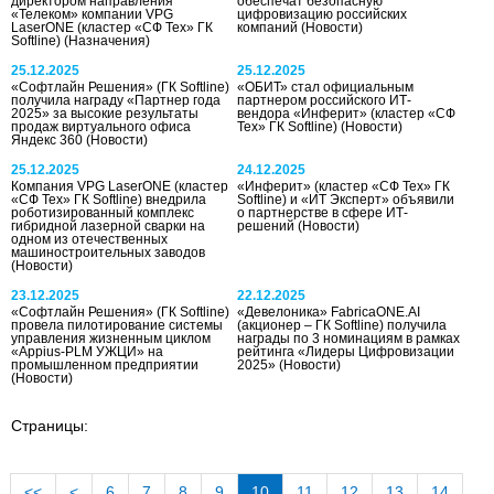
директором направления
обеспечат безопасную
«Телеком» компании VPG
цифровизацию российских
LaserONE (кластер «СФ Тех» ГК
компаний
(Новости)
Softline)
(Назначения)
25.12.2025
25.12.2025
«Софтлайн Решения» (ГК Softline)
«ОБИТ» стал официальным
получила награду «Партнер года
партнером российского ИТ-
2025» за высокие результаты
вендора «Инферит» (кластер «СФ
продаж виртуального офиса
Тех» ГК Softline)
(Новости)
Яндекс 360
(Новости)
25.12.2025
24.12.2025
Компания VPG LaserONE (кластер
«Инферит» (кластер «СФ Тех» ГК
«СФ Тех» ГК Softline) внедрила
Softline) и «ИТ Эксперт» объявили
роботизированный комплекс
о партнерстве в сфере ИТ-
гибридной лазерной сварки на
решений
(Новости)
одном из отечественных
машиностроительных заводов
(Новости)
23.12.2025
22.12.2025
«Софтлайн Решения» (ГК Softline)
«Девелоника» FabricaONE.AI
провела пилотирование системы
(акционер – ГК Softline) получила
управления жизненным циклом
награды по 3 номинациям в рамках
«Appius-PLM УЖЦИ» на
рейтинга «Лидеры Цифровизации
промышленном предприятии
2025»
(Новости)
(Новости)
Страницы:
<<
<
6
7
8
9
10
11
12
13
14