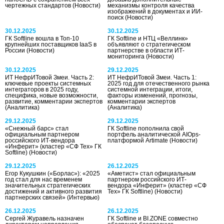
чертежных стандартов
(Новости)
механизмы контроля качества
изображений в документах и ИИ-
поиск
(Новости)
30.12.2025
30.12.2025
ГК Softline вошла в Топ-10
ГК Softline и НТЦ «Веллинк»
крупнейших поставщиков IaaS в
объявляют о стратегическом
России
(Новости)
партнерстве в области ИТ-
мониторинга
(Новости)
30.12.2025
29.12.2025
ИТ НефрИТовой Змеи. Часть 2:
ИТ НефрИТовой Змеи. Часть 1:
ключевые проекты системных
2025 год для отечественного рынка
интеграторов в 2025 году,
системной интеграции, итоги,
специфика, новые возможности,
факторы изменений, прогнозы,
развитие, комментарии экспертов
комментарии экспертов
(Аналитика)
(Аналитика)
29.12.2025
29.12.2025
«Снежный барс» стал
ГК Softline пополнила свой
официальным партнером
портфель аналитической AIOps-
российского ИТ-вендора
платформой Artimate
(Новости)
«Инферит» (кластер «СФ Тех» ГК
Softline)
(Новости)
29.12.2025
26.12.2025
Егор Кукушкин («Борлас»): «2025
«Аметист» стал официальным
год стал для нас временем
партнером российского ИТ-
значительных стратегических
вендора «Инферит» (кластер «СФ
достижений и активного развития
Тех» ГК Softline)
(Новости)
партнерских связей»
(Интервью)
26.12.2025
26.12.2025
Сергей Журавель назначен
ГК Softline и BI.ZONE совместно