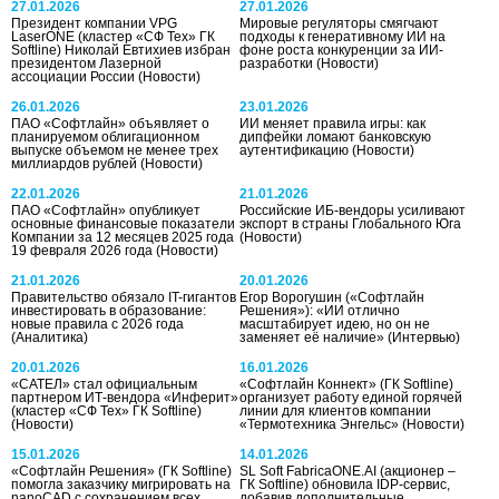
27.01.2026
27.01.2026
Президент компании VPG
Мировые регуляторы смягчают
LaserONE (кластер «СФ Тех» ГК
подходы к генеративному ИИ на
Softline) Николай Евтихиев избран
фоне роста конкуренции за ИИ-
президентом Лазерной
разработки
(Новости)
ассоциации России
(Новости)
26.01.2026
23.01.2026
ПАО «Софтлайн» объявляет о
ИИ меняет правила игры: как
планируемом облигационном
дипфейки ломают банковскую
выпуске объемом не менее трех
аутентификацию
(Новости)
миллиардов рублей
(Новости)
22.01.2026
21.01.2026
ПАО «Софтлайн» опубликует
Российские ИБ-вендоры усиливают
основные финансовые показатели
экспорт в страны Глобального Юга
Компании за 12 месяцев 2025 года
(Новости)
19 февраля 2026 года
(Новости)
21.01.2026
20.01.2026
Правительство обязало IT-гигантов
Егор Ворогушин («Софтлайн
инвестировать в образование:
Решения»): «ИИ отлично
новые правила с 2026 года
масштабирует идею, но он не
(Аналитика)
заменяет её наличие»
(Интервью)
20.01.2026
16.01.2026
«САТЕЛ» стал официальным
«Софтлайн Коннект» (ГК Softline)
партнером ИТ-вендора «Инферит»
организует работу единой горячей
(кластер «СФ Тех» ГК Softline)
линии для клиентов компании
(Новости)
«Термотехника Энгельс»
(Новости)
15.01.2026
14.01.2026
«Софтлайн Решения» (ГК Softline)
SL Soft FabricaONE.AI (акционер –
помогла заказчику мигрировать на
ГК Softline) обновила IDP-сервис,
nanoCAD с сохранением всех
добавив дополнительные