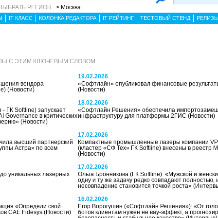
ВЫБРАТЬ РЕГИОН
> Москва
Ы
IT КЛАСС
КОЛОНКА РЕДАКТОРА
IT РЕЙТИНГ
ТЕСТОВЫЙ СТЕНД
РЕЛИЗ
ЛЫ С ЭТИМ КЛЮЧЕВЫМ СЛОВОМ
19.02.2026
ешения вендора
«Софтлайн» опубликовал финансовые результаты
ne)
(Новости)
(Новости)
18.02.2026
 ГК Softline) запускает
«Софтлайн Решения» обеспечила импортозаме
 Governance в критических
инфраструктуру для платформы 2ГИС
(Новости)
доверию»
(Новости)
17.02.2026
учила высший партнерский
Компактные промышленные лазеры компании V
уппы Астра» по всем
(кластер «СФ Тех» ГК Softline) внесены в реестр
(Новости)
17.02.2026
 до уникальных лазерных
Ольга Бронникова (ГК Softline): «Мужской и женск
одну и ту же задачу редко совпадают полностью, 
несовпадение становится точкой роста»
(Интерв
16.02.2026
 акция «Определи свой
Егор Ворогушин («Софтлайн Решения»): «От голо
ков CAE Fidesys
(Новости)
ботов клиентам нужен не вау-эффект, а прогнози