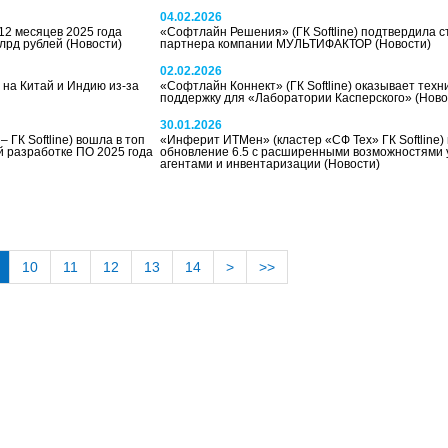
04.02.2026
2 месяцев 2025 года
«Софтлайн Решения» (ГК Softline) подтвердила с
млрд рублей
(Новости)
партнера компании МУЛЬТИФАКТОР
(Новости)
02.02.2026
 на Китай и Индию из-за
«Софтлайн Коннект» (ГК Softline) оказывает техн
поддержку для «Лаборатории Касперского»
(Ново
30.01.2026
 ГК Softline) вошла в топ
«Инферит ИТМен» (кластер «СФ Тех» ГК Softline)
й разработке ПО 2025 года
обновление 6.5 с расширенными возможностями
агентами и инвентаризации
(Новости)
10
11
12
13
14
>
>>