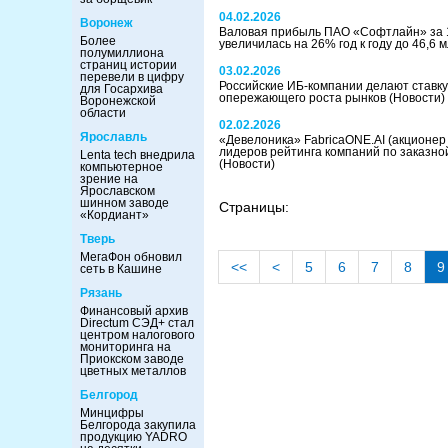
04.02.2026
Воронеж
Валовая прибыль ПАО «Софтлайн» за 1
Более
увеличилась на 26% год к году до 46,6 
полумиллиона
страниц истории
03.02.2026
перевели в цифру
Российские ИБ-компании делают ставку
для Госархива
опережающего роста рынков
(Новости)
Воронежской
области
02.02.2026
Ярославль
«Девелоника» FabricaONE.AI (акционер –
лидеров рейтинга компаний по заказно
Lenta tech внедрила
(Новости)
компьютерное
зрение на
Ярославском
шинном заводе
Страницы:
«Кордиант»
Тверь
МегаФон обновил
<<
<
5
6
7
8
9
сеть в Кашине
Рязань
Финансовый архив
Directum СЭД+ стал
центром налогового
мониторинга на
Приокском заводе
цветных металлов
Белгород
Минцифры
Белгорода закупила
продукцию YADRO