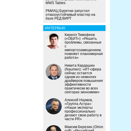
MWS Tables
РМИАЦ Бурятии запустил
отказоустойчивый кластер на
базе РЕД ВИРТ
ИНТЕРВЬЮ
Кирилл Тимофеев
(«ОБИТ»): «Решить
проблемы, связанные
с
импортозамещением,
поможет планомерная
работа»
Никита Кардашин
(Naumen): «ИТ-сфера
сейчас остается
одним из немногих
драйверов повышения
эффективности
практически во всех
секторах экономики»
Алексей Наумов,
«Группа Астра»:
«Наши эксперты
профессионально
делают свою работу в
части PR»
Максим Березин (Orion
soft): «Российский