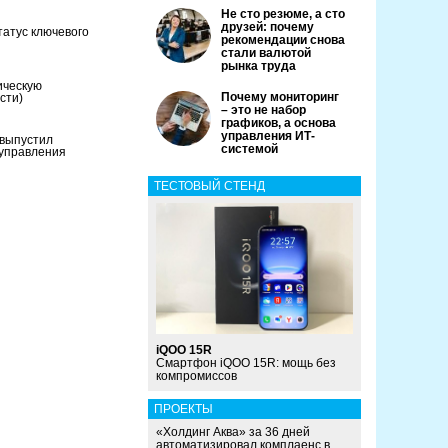
Не сто резюме, а сто
друзей: почему
татус ключевого
рекомендации снова
стали валютой
рынка труда
ическую
Почему мониторинг
сти)
– это не набор
графиков, а основа
управления ИТ-
 выпустил
системой
 управления
ТЕСТОВЫЙ СТЕНД
iQOO 15R
Смартфон iQOO 15R: мощь без
компромиссов
ПРОЕКТЫ
«Холдинг Аква» за 36 дней
автоматизировал комплаенс в