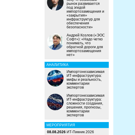
рынок развивается
под эгидой
импортозамещения и
«закрытия»
инфраструктур для
обеспечения
безопасности»
Андрей Козлов («ЭОС
Софт»): «Надо четко
понимать, что
обратной дороги для
импортозамещения
нет»
АНАЛИТИКА
Импортонезависимая
ИТ-инфраструктура:
мифы и реальность,
комментарии
экспертов
Импортонезависимая
ИТ-инфраструктура:
сложности создания,
решения, прогнозы,
комментарии
экспертов
МЕРОПРИЯТИЯ
08.08.2026
ИТ-Пикник 2026