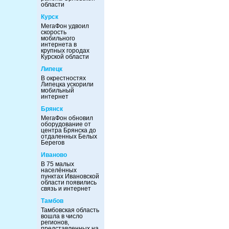
области
Курск
МегаФон удвоил
скорость
мобильного
интернета в
крупных городах
Курской области
Липецк
В окрестностях
Липецка ускорили
мобильный
интернет
Брянск
МегаФон обновил
оборудование от
центра Брянска до
отдаленных Белых
Берегов
Иваново
В 75 малых
населённых
пунктах Ивановской
области появились
связь и интернет
Тамбов
Тамбовская область
вошла в число
регионов,
представленных на