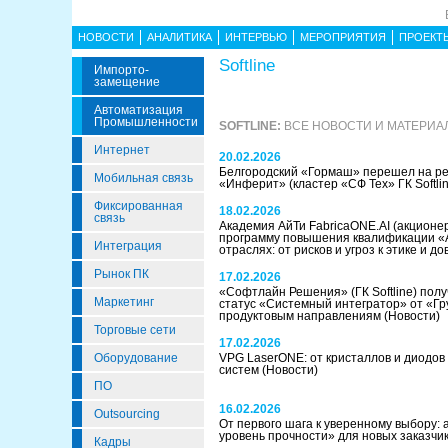
НОВОСТИ
АНАЛИТИКА
ИНТЕРВЬЮ
МЕРОПРИЯТИЯ
ПРОЕКТ
Softline
Импорто­
Замещение
Автоматизация
Промышленности
SOFTLINE:
ВСЕ НОВОСТИ И МАТЕРИА
Интернет
20.02.2026
Белгородский «Гормаш» перешел на р
Мобильная связь
«Инферит» (кластер «СФ Тех» ГК Softli
Фиксированная
18.02.2026
связь
Академия АйТи FabricaONE.AI (акционер -
программу повышения квалификации «AI
Интеграция
отраслях: от рисков и угроз к этике и 
Рынок ПК
17.02.2026
«Софтлайн Решения» (ГК Softline) пол
Маркетинг
статус «Системный интегратор» от «Гр
продуктовым направлениям
(Новости)
Торговые сети
17.02.2026
Оборудование
VPG LaserONE: от кристаллов и диодов
систем
(Новости)
ПО
16.02.2026
Outsourcing
От первого шага к уверенному выбору:
уровень прочности» для новых заказчи
Кадры