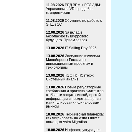
11.08.2026
РЕД ВРМ + РЕД АДМ:
Управляемая VDI-среда без
компромиссов
11.08.2026
Обучение по работе с
ЭПД в 1С
12.08.2026
За вклад в
безопасность цифрового
будущего. Прием заявок
13.08.2026
IT Sailing Day 2026
13.08.2026
Заседание комиссии
Минобороны России по
инновационным проектам и
технологиям
13.08.2026
Т1 x ГК «Юзтех»:
Системный анализ
13.08.2026
Новые регуляторные
требования и практика эмитентов
в области защиты инсайдерской
информации и предотвращения
манипулирования финансовым
рынком
18.08.2026
Техническая планерка:
как мигрировать на Astra Linux с
помощью Astra Migration
18.08.2026
Инфраструктура для