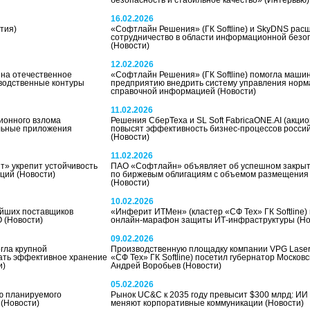
безопасность и стабильное качество»
(Интервью)
16.02.2026
тия)
«Софтлайн Решения» (ГК Softline) и SkyDNS рас
сотрудничество в области информационной безо
(Новости)
12.02.2026
 на отечественное
«Софтлайн Решения» (ГК Softline) помогла маши
водственные контуры
предприятию внедрить систему управления норм
справочной информацией
(Новости)
11.02.2026
ионного взлома
Решения СберТеха и SL Soft FabricaONE.AI (акцион
льные приложения
повысят эффективность бизнес-процессов росси
(Новости)
11.02.2026
т» укрепит устойчивость
ПАО «Софтлайн» объявляет об успешном закрыти
аций
(Новости)
по биржевым облигациям с объемом размещения 
(Новости)
10.02.2026
ейших поставщиков
«Инферит ИТМен» (кластер «СФ Тех» ГК Softline)
О
(Новости)
онлайн-марафон защиты ИТ-инфраструктуры
(Но
09.02.2026
гла крупной
Производственную площадку компании VPG Lase
ать эффективное хранение
«СФ Тех» ГК Softline) посетил губернатор Москов
и)
Андрей Воробьев
(Новости)
05.02.2026
ю планируемого
Рынок UC&C к 2035 году превысит $300 млрд: ИИ
2
(Новости)
меняют корпоративные коммуникации
(Новости)