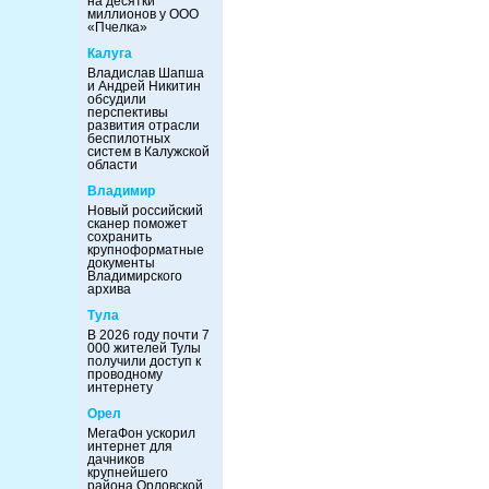
на десятки
миллионов у ООО
«Пчелка»
Калуга
Владислав Шапша
и Андрей Никитин
обсудили
перспективы
развития отрасли
беспилотных
систем в Калужской
области
Владимир
Новый российский
сканер поможет
сохранить
крупноформатные
документы
Владимирского
архива
Тула
В 2026 году почти 7
000 жителей Тулы
получили доступ к
проводному
интернету
Орел
МегаФон ускорил
интернет для
дачников
крупнейшего
района Орловской