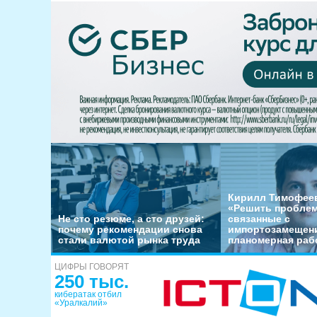
Кирилл Тимофеев
«Решить пробле
Не сто резюме, а сто друзей:
связанные с
почему рекомендации снова
импортозамещени
стали валютой рынка труда
планомерная раб
ЦИФРЫ ГОВОРЯТ
250 тыс.
кибератак отбил
«Уралкалий»