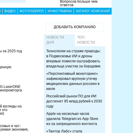
Вопросов больше чем
ответов
Ы
ВИДЕО
ФОТОГАЛЕРЕЯ
ИНФОГРАФИКА
КАТАЛОГ КОМПАНИЙ
ДОБАВИТЬ КОМПАНИЮ
НОВОСТИ
ТОП-
ДНЯ
НОВОСТИ
 за 2025 год
Технологии на страже природы:
в Подмосковье ИИ и дроны
впервые помогли оштрафовать
владельца участка за борщевик
щенную
«Перспективный мониторинг»
зафиксировал крупную утечку
медицинских данных россиян в
PG LaserONE
июле
 Минпромторга
Российский рынок ПО для ИИ
достигнет 95 млрд рублей к 2030
ий взгляды на
году
и это
ью)
Apple на несколько часов
удалила Telegram из App Store
из-за запрещенного контента
совых и чат-
руемая экономия,
«Тантор Лабс» стала