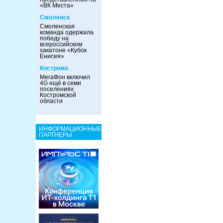
«ВК Места»
Смоленск
Смоленская
команда одержала
победу на
всероссийском
хакатоне «Кубок
Енисея»
Кострома
МегаФон включил
4G ещё в семи
поселениях
Костромской
области
ИНФОРМАЦИОННЫЕ
ПАРТНЕРЫ