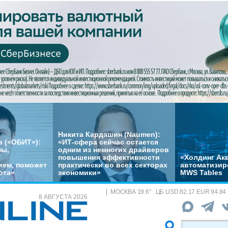
Никита Кардашин (Naumen):
 («ОБИТ»):
«ИТ-сфера сейчас остается
мы,
одним из немногих драйверов
повышения эффективности
«Холдинг Акв
ем, поможет
практически во всех секторах
автоматизир
ота»
экономики»
MWS Tables
МОСКВА
19.6
°
ЦБ
USD 82.17 EUR 94.84
8 АВГУСТА 2026