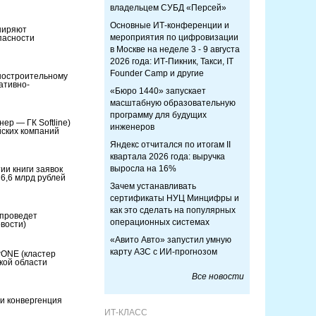
владельцем СУБД «Персей»
Основные ИТ-конференции и
ширяют
мероприятия по цифровизации
пасности
в Москве на неделе 3 - 9 августа
2026 года: ИТ-Пикник, Такси, IT
Founder Camp и другие
ностроительному
ативно-
«Бюро 1440» запускает
масштабную образовательную
программу для будущих
ер — ГК Softline)
инженеров
йских компаний
Яндекс отчитался по итогам II
квартала 2026 года: выручка
выросла на 16%
и книги заявок
6,6 млрд рублей
Зачем устанавливать
сертификаты НУЦ Минцифры и
как это сделать на популярных
 проведет
операционных системах
вости)
«Авито Авто» запустил умную
карту АЗС с ИИ-прогнозом
rONE (кластер
ской области
Все новости
 и конвергенция
ИТ-КЛАСС