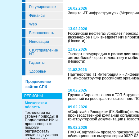
Регулирование
16.02.2026
Защита ИТ-инфраструктуры
(Мероприя
Финансы
Web
13.02.2026
Безопасность
Российский нефтегаз ускоряет переход
инженерное ПО и внедряет ИИ в произ
(Новости)
Инновации
12.02.2026
CIO/Управление
ИТ
Эксперт предупредил о рисках дистанц
автомобилей через телематику и моби
(Новости)
Гаджеты
11.02.2026
Здоровье
Партнерство Т1 Интеграция и «Инфери
ИТ-инфраструктур российских организ
Продвижение
сайтов СПб
10.02.2026
Группа «Борлас» вошла в ТОП-5 крупн
РЕГИОНЫ
решений из реестра отечественного П
Московская
область
09.02.2026
«Софтлайн Решения» (ГК Softline) помо
Технологии на
производственной компании организов
страже природы: в
конструкторской документации
(Новост
Подмосковье ИИ и
дроны впервые
помогли
05.02.2026
оштрафовать
ПАО «Софтлайн» провело презентаци
владельца участка
облигационного выпуска серии 002Р-0
за борщевик