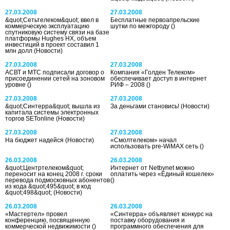
27.03.2008
27.03.2008
&quot;Сетьтелеком&quot; ввел в
Бесплатные первоапрельские
коммерческую эксплуатацию
шутки по межгороду
()
спутниковую систему связи на базе
платформы Hughes HX, объем
инвестиций в проект составил 1
млн долл
(Новости)
27.03.2008
27.03.2008
АСВТ и МТС подписали договор о
Компания «Голден Телеком»
присоединении сетей на зоновом
обеспечивает доступ в интернет
уровне
()
РИФ – 2008
()
27.03.2008
27.03.2008
&quot;Синтерра&quot; вышла из
За деньгами становись!
(Новости)
капитала системы электронных
торгов SETonline
(Новости)
27.03.2008
27.03.2008
На бюджет надейся
(Новости)
«Смолтелеком» начал
использовать pre-WiMAX сеть
()
26.03.2008
26.03.2008
&quot;Центртелеком&quot;
Интернет от Netbynet можно
переносит на конец 2008 г. сроки
оплатить через «Единый кошелек»
перевода подмосковных абонентов
()
из кода &quot;495&quot; в код
&quot;498&quot;
(Новости)
26.03.2008
26.03.2008
«Мастертел» провел
«Синтерра» объявляет конкурс на
конференцию, посвященную
поставку оборудования и
коммерческой недвижимости
()
программного обеспечения для