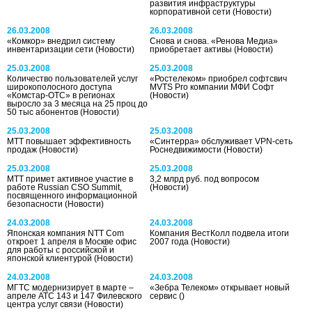
развития инфраструктуры
корпоративной сети
(Новости)
26.03.2008
26.03.2008
«Комкор» внедрил систему
Снова и снова. «Ренова Медиа»
инвентаризации сети
(Новости)
приобретает активы
(Новости)
25.03.2008
25.03.2008
Количество пользователей услуг
«Ростелеком» приобрел софтсвич
широкополосного доступа
MVTS Pro компании МФИ Софт
«Комстар-ОТС» в регионах
(Новости)
выросло за 3 месяца на 25 проц до
50 тыс абонентов
(Новости)
25.03.2008
25.03.2008
МТТ повышает эффективность
«Синтерра» обслуживает VPN-сеть
продаж
(Новости)
Роснедвижимости
(Новости)
25.03.2008
25.03.2008
МТТ примет активное участие в
3,2 млрд руб. под вопросом
работе Russian CSO Summit,
(Новости)
посвященного информационной
безопасности
(Новости)
24.03.2008
24.03.2008
Японская компания NTT Com
Компания ВестКолл подвела итоги
откроет 1 апреля в Москве офис
2007 года
(Новости)
для работы с российской и
японской клиентурой
(Новости)
24.03.2008
24.03.2008
МГТС модернизирует в марте –
«Зебра Телеком» открывает новый
апреле АТС 143 и 147 Филевского
сервис
()
центра услуг связи
(Новости)