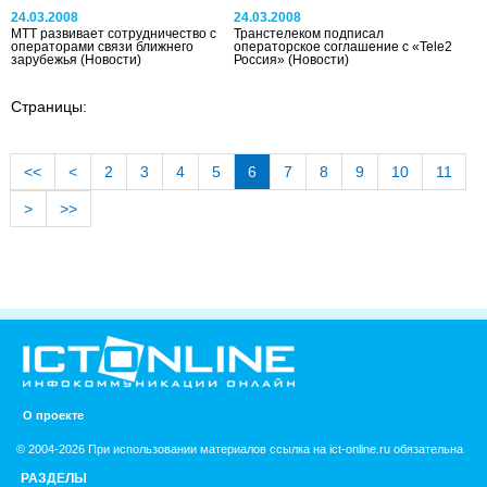
24.03.2008
24.03.2008
MTT развивает сотрудничество с
Транстелеком подписал
операторами связи ближнего
операторское соглашение с «Tele2
зарубежья
(Новости)
Россия»
(Новости)
Страницы:
<<
<
2
3
4
5
6
7
8
9
10
11
>
>>
О проекте
© 2004-2026 При использовании материалов ссылка на ict-online.ru обязательна
РАЗДЕЛЫ