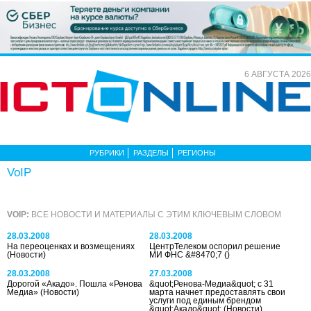
6 АВГУСТА 2026
РУБРИКИ
РАЗДЕЛЫ
РЕГИОНЫ
VoIP
VOIP:
ВСЕ НОВОСТИ И МАТЕРИАЛЫ С ЭТИМ КЛЮЧЕВЫМ СЛОВОМ
28.03.2008
28.03.2008
На переоценках и возмещениях
ЦентрТелеком оспорил решение
(Новости)
МИ ФНС &#8470;7
()
28.03.2008
27.03.2008
Дорогой «Акадо». Пошла «Ренова
&quot;Ренова-Медиа&quot; с 31
Медиа»
(Новости)
марта начнет предоставлять свои
услуги под единым брендом
&quot;Акадо&quot;
(Новости)