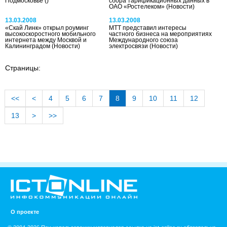
Подмосковье
()
сбора тарификационных данных в
ОАО «Ростелеком»
(Новости)
13.03.2008
13.03.2008
«Скай Линк» открыл роуминг
МТТ представил интересы
высокоскоростного мобильного
частного бизнеса на мероприятиях
интернета между Москвой и
Международного союза
Калининградом
(Новости)
электросвязи
(Новости)
Страницы:
<<
<
4
5
6
7
8
9
10
11
12
13
>
>>
О проекте