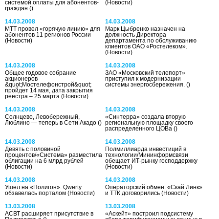
системой оплаты для абонентов-
(Новости)
граждан
()
14.03.2008
14.03.2008
МТТ провел «горячую линию» для
Марк Цыбренко назначен на
абонентов 11 регионов России
должность Директора
(Новости)
департамента по обслуживанию
клиентов ОАО «Ростелеком».
(Новости)
14.03.2008
14.03.2008
Общее годовое собрание
ЗАО «Московский телепорт»
акционеров
приступил к модернизации
&quot;Мостелефонстрой&quot;
системы энергосбережения.
()
пройдет 14 мая, дата закрытия
реестра – 25 марта
(Новости)
14.03.2008
14.03.2008
Солнцево, Левобережный,
«Синтерра» создала вторую
Люблино — теперь в Сети Акадо
()
региональную площадку своего
распределенного ЦОВа
()
14.03.2008
14.03.2008
Девять с половиной
Полмиллиарда инвестиций в
процентов/«Система» разместила
технологии/Мининформсвязи
облигации на 6 млрд рублей
обещает ИТ-рынку господдержку
(Новости)
(Новости)
14.03.2008
14.03.2008
Ушел на «Полигон». Qwerty
Операторский обмен. «Скай Линк»
обзавелась порталом
(Новости)
и ТТК договорились
(Новости)
13.03.2008
13.03.2008
АСВТ расширяет присутствие в
«Аскейт» построил подсистему