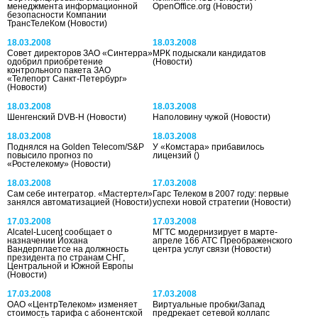
менеджмента информационной
OpenOffice.org
(Новости)
безопасности Компании
ТрансТелеКом
(Новости)
18.03.2008
18.03.2008
Совет директоров ЗАО «Синтерра»
МРК подыскали кандидатов
одобрил приобретение
(Новости)
контрольного пакета ЗАО
«Телепорт Санкт-Петербург»
(Новости)
18.03.2008
18.03.2008
Шенгенский DVB-H
(Новости)
Наполовину чужой
(Новости)
18.03.2008
18.03.2008
Поднялся на Golden Telecom/S&P
У «Комстара» прибавилось
повысило прогноз по
лицензий
()
«Ростелекому»
(Новости)
18.03.2008
17.03.2008
Сам себе интегратор. «Мастертел»
Гарс Телеком в 2007 году: первые
занялся автоматизацией
(Новости)
успехи новой стратегии
(Новости)
17.03.2008
17.03.2008
Alcatel-Lucent сообщает о
МГТС модернизирует в марте-
назначении Йохана
апреле 166 АТС Преображенского
Вандерплаетсе на должность
центра услуг связи
(Новости)
президента по странам СНГ,
Центральной и Южной Европы
(Новости)
17.03.2008
17.03.2008
ОАО «ЦентрТелеком» изменяет
Виртуальные пробки/Запад
стоимость тарифа с абонентской
предрекает сетевой коллапс