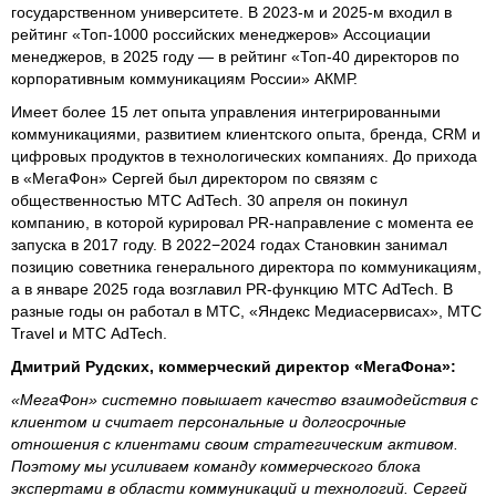
государственном университете. В 2023-м и 2025-м входил в
рейтинг «Топ-1000 российских менеджеров» Ассоциации
менеджеров, в 2025 году — в рейтинг «Топ-40 директоров по
корпоративным коммуникациям России» АКМР.
Имеет более 15 лет опыта управления интегрированными
коммуникациями, развитием клиентского опыта, бренда, CRM и
цифровых продуктов в технологических компаниях. До прихода
в «МегаФон» Сергей был директором по связям с
общественностью МТС AdTech. 30 апреля он покинул
компанию, в которой курировал PR-направление с момента ее
запуска в 2017 году. В 2022−2024 годах Становкин занимал
позицию советника генерального директора по коммуникациям,
а в январе 2025 года возглавил PR-функцию МТС AdTech. В
разные годы он работал в МТС, «Яндекс Медиасервисах», МТС
Travel и МТС AdTech.
Дмитрий Рудских, коммерческий директор «МегаФона»:
«МегаФон» системно повышает качество взаимодействия с
клиентом и считает персональные и долгосрочные
отношения с клиентами своим стратегическим активом.
Поэтому мы усиливаем команду коммерческого блока
экспертами в области коммуникаций и технологий. Сергей