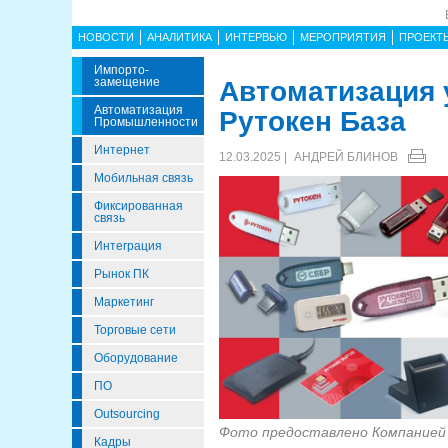
НОВОСТИ
АНАЛИТИКА
ИНТЕРВЬЮ
МЕРОПРИЯТИЯ
ПРОЕКТ
Импорто­
Замещение
Автоматизация 
Автоматизация
Рутокен База
Промышленности
Интернет
12.03.2025 |
АНДРЕЙ БЛИНОВ
Мобильная связь
Фиксированная
связь
Интеграция
Рынок ПК
Маркетинг
Торговые сети
Оборудование
ПО
Outsourcing
Фото предоставлено Компанией
Кадры