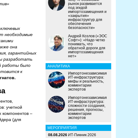
тив»
рынок развивается
под эгидой
импортозамещения и
«закрытия»
инфраструктур для
обеспечения
безопасности»
 ключевых
ет необходимые
Андрей Козлов («ЭОС
Софт»): «Надо четко
какими
понимать, что
акже она
обратной дороги для
импортозамещения
ия, гарантийных
нет»
бы разработать
й работы было
АНАЛИТИКА
отовится к
Импортонезависимая
гнатов.
ИТ-инфраструктура:
мифы и реальность,
комментарии
за
экспертов
Импортонезависимая
ентов,
ИТ-инфраструктура:
сложности создания,
ов: учетной
решения, прогнозы,
х компонентов –
комментарии
экспертов
йдера (для
МЕРОПРИЯТИЯ
08.08.2026
ИТ-Пикник 2026