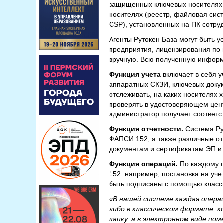
защищенных ключевых носителях (
носителях (реестр, файловая сис
CSP), установленных на ПК сотру
Агенты Рутокен База могут быть 
предприятия, лицензирования по и
вручную. Всю полученную информа
Функция учета
включает в себя 
аппаратных СКЗИ, ключевых доку
отслеживать, на каких носителях 
проверять в удостоверяющем цент
администратор получает соответ
Функция отчетности.
Система Ру
ФАПСИ 152, а также различные о
документам и сертификатам ЭП и 
Функция операций.
По каждому о
152: например, постановка на уче
быть подписаны с помощью класси
«В нашей системе каждая опера
либо в классическом формате, к
папку, а в электронном виде по