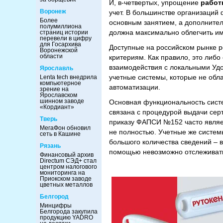
И, в-четвертых, упрощение
работ
Воронеж
учет. В большинстве организаций 
Более
основным занятием, а дополните
полумиллиона
должна максимально облегчить им
страниц истории
перевели в цифру
для Госархива
Доступные на российском рынке р
Воронежской
области
критериям. Как правило, это либ
взаимодействия с локальными Уд
Ярославль
учетные системы, которые не обл
Lenta tech внедрила
компьютерное
автоматизации.
зрение на
Ярославском
шинном заводе
Основная функциональность сист
«Кордиант»
связана с процедурой выдачи сер
Тверь
приказу ФАПСИ №152 часто являе
МегаФон обновил
не полностью. Учетные же систем
сеть в Кашине
большого количества сведений – в 
Рязань
помощью невозможно отслеживать
Финансовый архив
Directum СЭД+ стал
центром налогового
мониторинга на
Приокском заводе
цветных металлов
Белгород
Минцифры
Белгорода закупила
продукцию YADRO