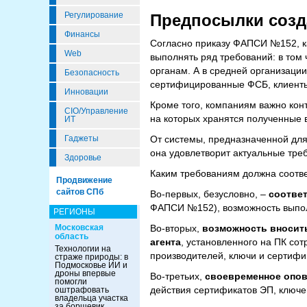
Регулирование
Предпосылки со
Финансы
Согласно приказу ФАПСИ №152, к
Web
выполнять ряд требований: в том
органам. А в средней организаци
Безопасность
сертифицированные ФСБ, клиенты
Инновации
Кроме того, компаниям важно кон
CIO/Управление
на которых хранятся полученные 
ИТ
От системы, предназначенной для
Гаджеты
она удовлетворит актуальные треб
Здоровье
Каким требованиям должна соотве
Продвижение
сайтов СПб
Во-первых, безусловно, –
соответ
ФАПСИ №152), возможность выпол
РЕГИОНЫ
Во-вторых,
возможность вносить
Московская
область
агента
, установленного на ПК со
Технологии на
производителей, ключи и сертифи
страже природы: в
Подмосковье ИИ и
дроны впервые
Во-третьих,
своевременное опов
помогли
действия сертификатов ЭП, ключе
оштрафовать
владельца участка
за борщевик