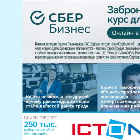
Кирилл Тимофеев
«Решить пробле
Не сто резюме, а сто друзей:
связанные с
почему рекомендации снова
импортозамещени
стали валютой рынка труда
планомерная раб
ЦИФРЫ ГОВОРЯТ
250 тыс.
кибератак отбил
«Уралкалий»