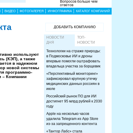
Вопросов больше чем
ответов
Ы
ВИДЕО
ФОТОГАЛЕРЕЯ
ИНФОГРАФИКА
КАТАЛОГ КОМПАНИЙ
кта
ДОБАВИТЬ КОМПАНИЮ
НОВОСТИ
ТОП-
ДНЯ
НОВОСТИ
Технологии на страже природы:
ктивно используют
в Подмосковье ИИ и дроны
 (КЭП), а также
впервые помогли оштрафовать
ается в надежном
владельца участка за борщевик
зор новой системы
ля программно-
«Перспективный мониторинг»
 – Компании
зафиксировал крупную утечку
медицинских данных россиян в
июле
Российский рынок ПО для ИИ
достигнет 95 млрд рублей к 2030
году
Apple на несколько часов
удалила Telegram из App Store
из-за запрещенного контента
«Тантор Лабс» стала