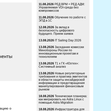
11.08.2026
РЕД ВРМ + РЕД АДМ:
Управляемая VDI-среда без
компромиссов
11.08.2026
Обучение по работе с
ЭПД в 1С
12.08.2026
За вклад в
безопасность цифрового
будущего. Прием заявок
13.08.2026
IT Sailing Day 2026
13.08.2026
Заседание комиссии
Минобороны России по
инновационным проектам и
технологиям
13.08.2026
Т1 x ГК «Юзтех»:
Системный анализ
13.08.2026
Новые регуляторные
требования и практика эмитентов
в области защиты инсайдерской
информации и предотвращения
манипулирования финансовым
рынком
18.08.2026
Техническая планерка:
как мигрировать на Astra Linux с
помощью Astra Migration
мацию о
18.08.2026
Инфраструктура для