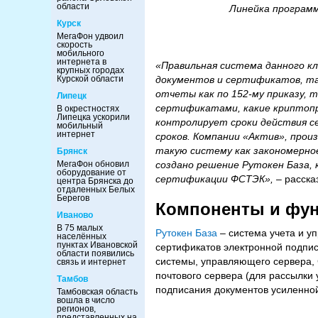
области
Линейка програм
Курск
МегаФон удвоил
скорость
мобильного
интернета в
«Правильная система данного кл
крупных городах
документов и сертификатов, та
Курской области
отчеты как по 152-му приказу, 
Липецк
сертификатами, какие криптопр
В окрестностях
Липецка ускорили
контролирует сроки действия 
мобильный
интернет
сроков. Компании «Актив», про
такую систему как закономерно
Брянск
создано решение Рутокен База, 
МегаФон обновил
оборудование от
сертификации ФСТЭК»,
– расска
центра Брянска до
отдаленных Белых
Берегов
Компоненты и фун
Иваново
В 75 малых
Рутокен База
– система учета и 
населённых
пунктах Ивановской
сертификатов электронной подписи
области появились
системы, управляющего сервера, 
связь и интернет
почтового сервера (для рассылки
Тамбов
подписания документов усиленно
Тамбовская область
вошла в число
регионов,
представленных на