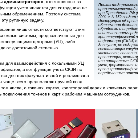
ы администраторов,
ответственных за
Приказ Федеральног
функция учета является для сотрудника не
правительственной с
при Президенте РФ (
льным обременением. Поэтому система
2001 г. N 152 вводит
 эту рутинную задачу.
Инструкцию об орган
обеспечении безопас
ешения лишь отчасти соответствуют этим
обработки и передачи
использованием сред
о сложные системы, предназначенные для
криптографической 
информации (СКЗИ) с
остоверяющими центрами (УЦ), либо
доступом, не содерж
адают достаточной степенью
составляющих госуда
частности, согласно 
организация, исполь
или аппаратные СКЗИ
ем для взаимодействия с локальными УЦ
учет, формировать и
тификатов, а вот функция учета СКЗИ по
орган криптографич
определенные отче
тся для них факультативной и реализована
ы чаще всего предполагают ручной ввод
том числе, о токенах, картах, криптопровайдерах и ключевых парах
 подключения токенов и карт к рабочим машинам сотрудников.