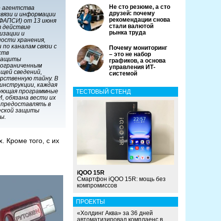
Не сто резюме, а сто
о агентства
друзей: почему
вязи и информации
рекомендации снова
ФАПСИ) от 13 июня
стали валютой
 в действие
рынка труда
изации и
ности хранения,
 по каналам связи с
Почему мониторинг
ств
– это не набор
защиты
графиков, а основа
 ограниченным
управления ИТ-
ащей сведений,
системой
рственную тайну. В
инструкции, каждая
зующая программные
ТЕСТОВЫЙ СТЕНД
, обязана вести их
 предоставлять в
еской защиты
ты.
. Кроме того, с их
iQOO 15R
Смартфон iQOO 15R: мощь без
компромиссов
ПРОЕКТЫ
«Холдинг Аква» за 36 дней
автоматизировал комплаенс в