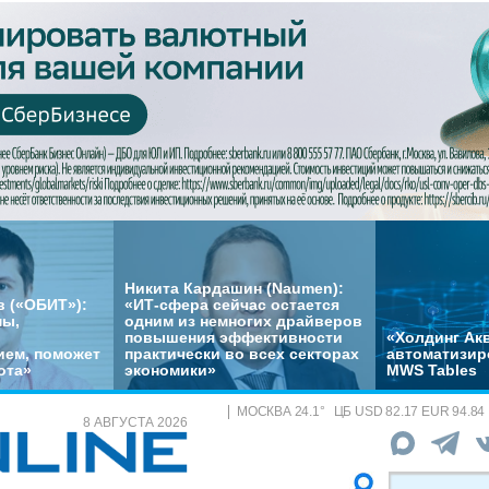
Никита Кардашин (Naumen):
 («ОБИТ»):
«ИТ-сфера сейчас остается
мы,
одним из немногих драйверов
повышения эффективности
«Холдинг Акв
ем, поможет
практически во всех секторах
автоматизир
ота»
экономики»
MWS Tables
МОСКВА
24.1
°
ЦБ
USD 82.17 EUR 94.84
8 АВГУСТА 2026