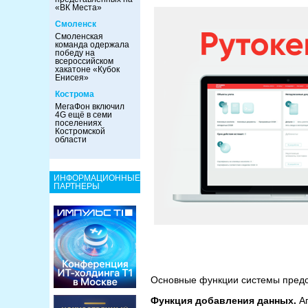
«ВК Места»
Смоленск
Смоленская
команда одержала
победу на
всероссийском
хакатоне «Кубок
Енисея»
Кострома
МегаФон включил
4G ещё в семи
поселениях
Костромской
области
ИНФОРМАЦИОННЫЕ
ПАРТНЕРЫ
Основные функции системы предс
Функция добавления данных.
А