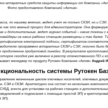
мно-аппаратных средств защиты информации от Компании «Ак
Фото предоставлено Компанией «Актив»
асса, по нашему мнению, ведет учет не только СКЗИ, но и СЗИ,
к как это важный процесс для администраторов. Она формиру
так и дополнительные, ведет журнал событий – какие токены с 
овайдеры на каких рабочих станциях размещены и так далее. Т
сертификатов электронной подписи, сертификатов соответств
изводителю программно-аппаратных СКЗИ и СЗИ, логично было 
е продолжение продуктовой линейки. В результате кропотливо
которое сегодня уже включено в реестр отечественного ПО и г
зывает менеджер по продукту Рутокен Компании «Актив»
Андрей И
кциональность системы Рутокен Ба
управления жизненным циклом ключевых носителей, ключевых докум
, СЗИ и СКЗИ. Архитектурно она состоит из нескольких компонент
СУБД, агента для установки на рабочих станциях и дополнительны
 уведомлений и подписания с помощью простой ЭП) и криптопрова
й ЭП).