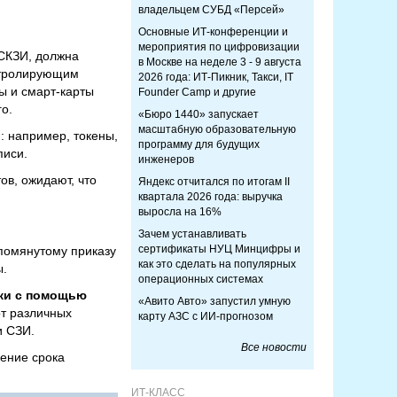
владельцем СУБД «Персей»
Основные ИТ-конференции и
мероприятия по цифровизации
СКЗИ, должна
в Москве на неделе 3 - 9 августа
онтролирующим
2026 года: ИТ-Пикник, Такси, IT
ы и смарт-карты
Founder Camp и другие
о.
«Бюро 1440» запускает
масштабную образовательную
: например, токены,
программу для будущих
писи.
инженеров
ов, ожидают, что
Яндекс отчитался по итогам II
квартала 2026 года: выручка
выросла на 16%
Зачем устанавливать
сертификаты НУЦ Минцифры и
упомянутому приказу
как это сделать на популярных
ы.
операционных системах
ски с помощью
«Авито Авто» запустил умную
от различных
карту АЗС с ИИ-прогнозом
и СЗИ.
Все новости
шение срока
ИТ-КЛАСС