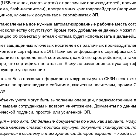
USB-токенах, смарт-картах) от различных производителей, прочи
тема, flash-накопители), программных криптопровайдерах (наприм
дников, ключевых документах и сертификатах ЭП.
установлены на все нужные автоматизированные рабочие места сот
х количеству отсутствуют. Кроме того, добавление данных может 
цию об объектах учетная система будет использовать в дальнейш
учет защищенных ключевых носителей от различных производителе
ментов и сертификатов ЭП. Наличие информации о сертификатах 
хранится определенный сертификат, какой его срок действия, а так
ре, что сертификат не отозван. В случае изменения статуса серти
ствующее уведомление.
токен База позволяет формировать журналы учета СКЗИ в соответс
тчеты: по произошедшим событиям, ключевым носителям, прочим 
др.
бъекту учета могут быть выполнены операции, предусмотренные
т, выдача сотрудникам и возврат, уничтожение. Документы по данн
ческой подписи, простой или усиленной ЭП.
ция – это акт. Отдельные документы по ним, как вариант, мог
огда человек ставит подпись вручную, документ сканируется, п
мещается в систему и там хранится. Второй вариант – когда ис