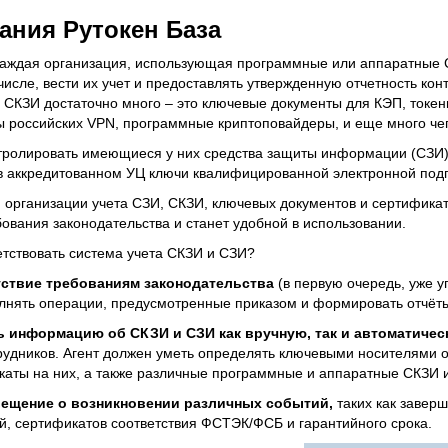
здания Рутокен База
аждая организация, использующая программные или аппаратные 
 числе, вести их учет и предоставлять утвержденную отчетность к
и СКЗИ достаточно много – это ключевые документы для КЭП, токен
 российских VPN, программные криптоповайдеры, и еще много чег
тролировать имеющиеся у них средства защиты информации (СЗИ)
в аккредитованном УЦ ключи квалифицированной электронной под
 организации учета СЗИ, СКЗИ, ключевых документов и сертификат
ования законодательства и станет удобной в использовании.
тствовать система учета СКЗИ и СЗИ?
ствие требованиям законодательства
(в первую очередь, уже 
нять операции, предусмотренные приказом и формировать отчёт
 информацию об СКЗИ и СЗИ как вручную, так и автоматиче
трудников. Агент должен уметь определять ключевыми носителями 
каты на них, а также различные программные и аппаратные СКЗИ 
ещение о возникновении различных событий,
таких как завер
й, сертификатов соответствия ФСТЭК/ФСБ и гарантийного срока.