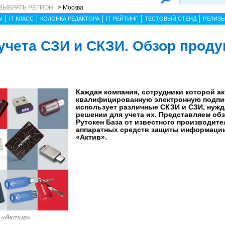
ВЫБРАТЬ РЕГИОН
> Москва
Ы
IT КЛАСС
КОЛОНКА РЕДАКТОРА
IT РЕЙТИНГ
ТЕСТОВЫЙ СТЕНД
РЕЛИЗ
учета СЗИ и СКЗИ. Обзор проду
Каждая компания, сотрудники которой а
квалифицированную электронную подпись
использует различные СКЗИ и СЗИ, нужд
решении для учета их. Представляем об
Рутокен База от известного производите
аппаратных средств защиты информации
«Актив».
 «Актив»