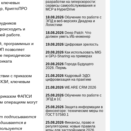
разработки на гиперскорости:
х ключевых
сервисы самообслуживания и
ер, КриптоПРО
MCP в HyperDrive
18.08.2026
Обучение по работе с
ЭПД в веб-версиях Диадока и
рудников
Логистики
происходить и
18.08.2026
Deep Patch: Что
ей работе.
должен уметь ИБ-инженер
й, программных и
19.08.2026
Цифровая зрелость
ЭП позволяет
20.08.2026
Как использовать MIG
же периодически
и GPU-Sharing на примерах
фиката
20.08.2026
Города Будущего
2026. Пермь
твии с приказом
21.08.2026
Кадровый ЭДО:
цифровизация на практике
СКЗИ, ключевым
21.08.2026
WE ARE CRM 2026
25.08.2026
Обучение по работе с
 приказом ФАПСИ
ЭПД в 1С
ым операциям могут
25.08.2026
Защита информации в
финсекторе: технические меры по
ГОСТ 57580.1
ут подписываются
одшивается в
25.08.2026
Финансы, право и
регуляторика: новые правила
пользуется
игры для застройщиков 2026