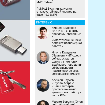
MWS Tables
РМИАЦ Бурятии запустил
отказоустойчивый кластер на
базе РЕД ВИРТ
ИНТЕРВЬЮ
Кирилл Тимофеев
(«ОБИТ»): «Решить
проблемы, связанные
с
импортозамещением,
поможет планомерная
работа»
Никита Кардашин
(Naumen): «ИТ-сфера
сейчас остается
одним из немногих
драйверов повышения
эффективности
практически во всех
секторах экономики»
Алексей Наумов,
«Группа Астра»:
«Наши эксперты
профессионально
делают свою работу в
части PR»
Максим Березин (Orion
soft): «Российский