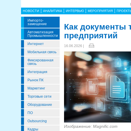
НОВОСТИ
АНАЛИТИКА
ИНТЕРВЬЮ
МЕРОПРИЯТИЯ
ПРОЕКТ
Импорто­
Замещение
Как документы
Автоматизация
предприятий
Промышленности
Интернет
16.06.2026 |
Мобильная связь
Фиксированная
связь
Интеграция
Рынок ПК
Маркетинг
Торговые сети
Оборудование
ПО
Outsourcing
Изображение: Magnific.com
Кадры