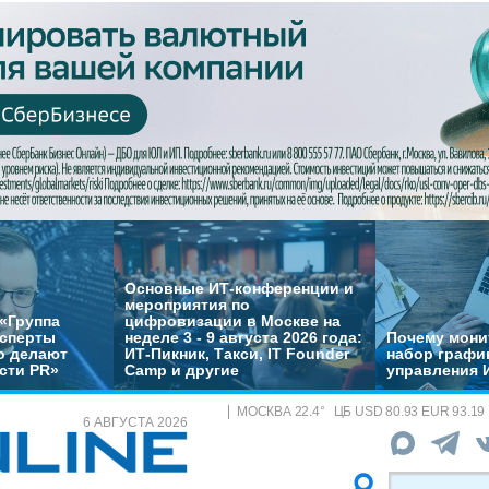
Основные ИТ-конференции и
мероприятия по
«Группа
цифровизации в Москве на
ксперты
неделе 3 - 9 августа 2026 года:
Почему монит
о делают
ИТ-Пикник, Такси, IT Founder
набор график
сти PR»
Camp и другие
управления 
МОСКВА
22.4
°
ЦБ
USD 80.93 EUR 93.19
6 АВГУСТА 2026