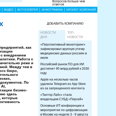
Вопросов больше чем
ответов
Ы
ВИДЕО
ФОТОГАЛЕРЕЯ
ИНФОГРАФИКА
КАТАЛОГ КОМПАНИЙ
х
ДОБАВИТЬ КОМПАНИЮ
НОВОСТИ
ТОП-
ДНЯ
НОВОСТИ
«Перспективный мониторинг»
редприятий, как
зафиксировал крупную утечку
тизации
медицинских данных россиян в
 с внедрением
июле
литики. Работа с
начительно реже и
Российский рынок ПО для ИИ
ной. Между тем в
достигнет 95 млрд рублей к 2030
ого бюро,
году
ительного
еских,
Apple на несколько часов
документов. По
удалила Telegram из App Store
AI,
из-за запрещенного контента
зации бизнес-
нно здесь
«Тантор Лабс» стала
, которые
владельцем СУБД «Персей»
ективность
Основные ИТ-конференции и
мероприятия по цифровизации
в Москве на неделе 3 - 9 августа