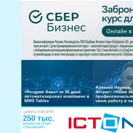
Алексей Наумов, 
«Холдинг Аква» за 36 дней
Астра»: «Наши э
автоматизировал комплаенс в
профессиональн
MWS Tables
свою работу в ча
ЦИФРЫ ГОВОРЯТ
250 тыс.
кибератак отбил
«Уралкалий»