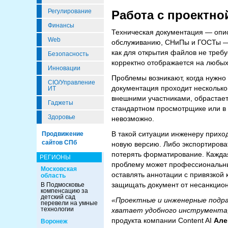
Регулирование
Работа с проектно
Финансы
Техническая документация — опис
Web
обслуживанию, СНиПы и ГОСТы — 
как для открытия файлов не треб
Безопасность
корректно отображается на любых
Инновации
Проблемы возникают, когда нужно
CIO/Управление
документация проходит несколько
ИТ
внешними участниками, обрастае
Гаджеты
стандартном просмотрщике или в 
Здоровье
невозможно.
В такой ситуации инженеру прихо
Продвижение
сайтов СПб
новую версию. Либо экспортирова
потерять форматирование. Каждая
РЕГИОНЫ
проблему может профессиональны
Московская
оставлять аннотации с привязкой
область
защищать документ от несанкцио
В Подмосковье
компенсацию за
детский сад
«Проектные и инженерные подра
перевели на умные
технологии
хватает удобного инструмента,
продукта компании Content AI
Але
Воронеж