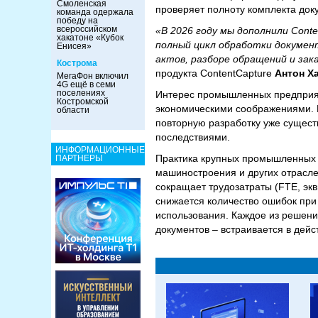
Смоленская
проверяет полноту комплекта доку
команда одержала
победу на
всероссийском
«В 2026 году мы дополнили Con
хакатоне «Кубок
полный цикл обработки документ
Енисея»
актов, разборе обращений и за
Кострома
продукта ContentCapture
Антон Х
МегаФон включил
4G ещё в семи
поселениях
Интерес промышленных предприяти
Костромской
экономическими соображениями. В
области
повторную разработку уже сущес
последствиями.
ИНФОРМАЦИОННЫЕ
Практика крупных промышленных 
ПАРТНЕРЫ
машиностроения и других отрасле
сокращает трудозатраты (FTE, экв
снижается количество ошибок при
использования. Каждое из решени
документов – встраивается в дей