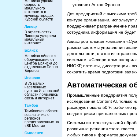
МегаФон удвоил
— уточняет Антон Фролов.
скорость
мобильного
интернета в
Для предприятий с высокими треб
крупных городах
Курской области
контуре организации, использует
поддерживает разграничение прав
Липецк
сотрудника информация не будет 
В окрестностях
Липецка ускорили
мобильный
Авиастроительная компания «Сух
интернет
рамках системы управления знани
Брянск
деятельности, статьи из отрасле
МегаФон обновил
системам. «Северсталь» внедрила
оборудование от
центра Брянска до
НИОКР, патенты, диссертации - вс
отдаленных Белых
Берегов
сократить время подготовки заявк
Иваново
Автоматическая о
В 75 малых
населённых
пунктах Ивановской
области появились
Промышленные предприятия получ
связь и интернет
исследования Content AI, только 
Тамбов
расходуют около 50 % рабочего вр
Тамбовская область
создает риски при налоговых пров
вошла в число
регионов,
представленных на
Системы интеллектуальной обрабо
«ВК Места»
различные решения этого класса.
Смоленск
любых типов и форматов документ