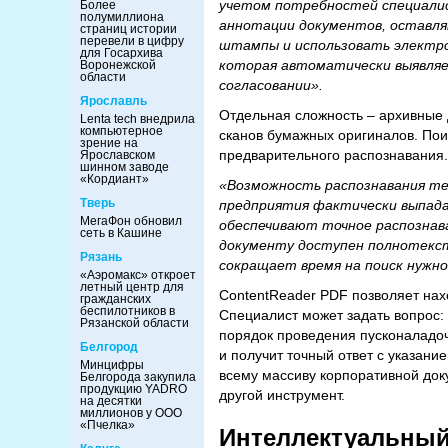
учетом потребностей специалис
Более
полумиллиона
аннотации документов, оставл
страниц истории
перевели в цифру
штампы и использовать электро
для Госархива
которая автоматически выявляе
Воронежской
области
согласовании».
Ярославль
Отдельная сложность – архивные 
Lenta tech внедрила
компьютерное
сканов бумажных оригиналов. Пои
зрение на
предварительного распознавания.
Ярославском
шинном заводе
«Кордиант»
«Возможность распознавания те
Тверь
предприятия фактически выпада
МегаФон обновил
обеспечивают точное распознава
сеть в Кашине
документу доступен полнотекст
Рязань
сокращает время на поиск нужн
«Аэромакс» откроет
летный центр для
ContentReader PDF позволяет на
гражданских
беспилотников в
Специалист может задать вопрос:
Рязанской области
порядок проведения пусконаладо
Белгород
и получит точный ответ с указани
Минцифры
всему массиву корпоративной док
Белгорода закупила
продукцию YADRO
другой инструмент.
на десятки
миллионов у ООО
«Пчелка»
Интеллектуальный