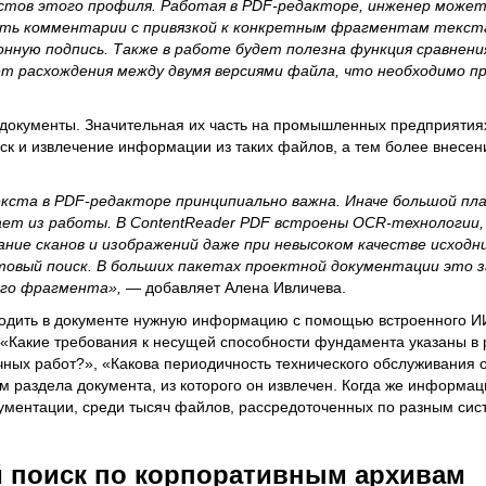
тов этого профиля. Работая в PDF-редакторе, инженер может
ять комментарии с привязкой к конкретным фрагментам текст
нную подпись. Также в работе будет полезна функция сравнени
т расхождения между двумя версиями файла, что необходимо п
документы. Значительная их часть на промышленных предприятиях
ск и извлечение информации из таких файлов, а тем более внесен
кста в PDF-редакторе принципиально важна. Иначе большой пл
ет из работы. В ContentReader PDF встроены OCR-технологии
ние сканов и изображений даже при невысоком качестве исходни
овый поиск. В больших пакетах проектной документации это 
ого фрагмента»,
— добавляет Алена Ивличева.
ходить в документе нужную информацию с помощью встроенного ИИ
 «Какие требования к несущей способности фундамента указаны в 
чных работ?», «Какова периодичность технического обслуживания
ем раздела документа, из которого он извлечен. Когда же информа
ументации, среди тысяч файлов, рассредоточенных по разным сис
 поиск по корпоративным архивам