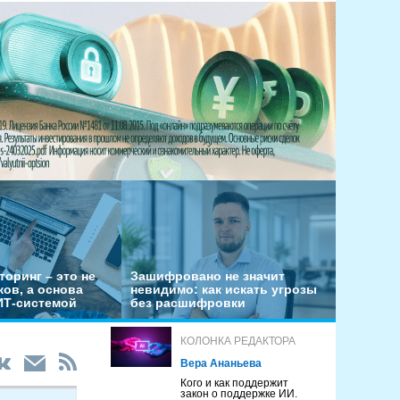
оринг – это не
Зашифровано не значит
ов, а основа
невидимо: как искать угрозы
ИТ-системой
без расшифровки
КОЛОНКА РЕДАКТОРА
Вера Ананьева
Кого и как поддержит
закон о поддержке ИИ.