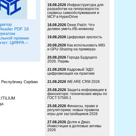
18.08.2026
Инфраструктура для
разработки на гиперскорости:
сервисы самообслуживания и
MCP в HyperDrive
актор
18.08.2026
Deep Patch: Что
Reader PDF 16
должен уметь ИБ-инженер
уреатом
19.08.2026
Цифровая зрелость
альной премии
тет: ЦИФРА –
20.08.2026
Как использовать MIG
и GPU-Sharing на примерах
20.08.2026
Города Будущего
2026. Пермь
21.08.2026
Кадровый ЭДО:
цифровизация на практике
в Республику Сербию
21.08.2026
WE ARE CRM 2026
25.08.2026
Защита информации в
финсекторе: технические меры по
ГОСТ 57580.1
:ITILIUM
да
25.08.2026
Финансы, право и
регуляторика: новые правила
игры для застройщиков 2026
27.08.2026
Долги и Джаз.
Инвестиции в долговые активы
2026