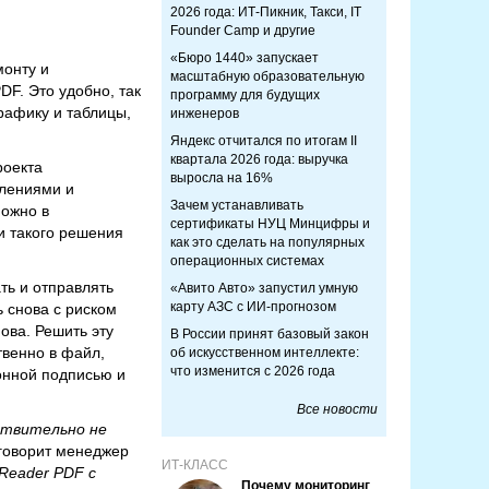
2026 года: ИТ-Пикник, Такси, IT
Founder Camp и другие
«Бюро 1440» запускает
монту и
масштабную образовательную
F. Это удобно, так
программу для будущих
рафику и таблицы,
инженеров
Яндекс отчитался по итогам II
квартала 2026 года: выручка
роекта
выросла на 16%
елениями и
Зачем устанавливать
можно в
сертификаты НУЦ Минцифры и
и такого решения
как это сделать на популярных
операционных системах
ть и отправлять
«Авито Авто» запустил умную
карту АЗС с ИИ-прогнозом
 снова с риском
ова. Решить эту
В России принят базовый закон
венно в файл,
об искусственном интеллекте:
что изменится с 2026 года
онной подписью и
Все новости
ствительно не
говорит менеджер
ИТ-КЛАСС
Reader PDF с
Почему мониторинг