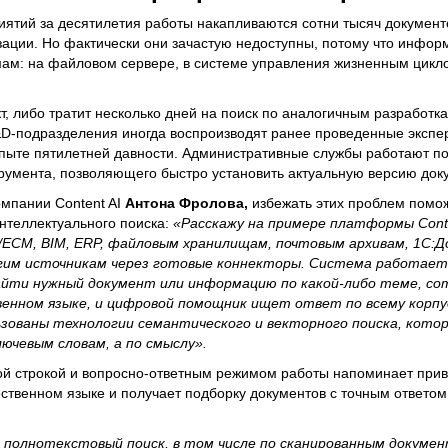
ятий за десятилетия работы накапливаются сотни тысяч документ
зации. Но фактически они зачастую недоступны, потому что инфор
ам: на файловом сервере, в системе управления жизненным цикл
т, либо тратит несколько дней на поиск по аналогичным разработка
&D-подразделения иногда воспроизводят ранее проведенные экспе
опыте пятилетней давности. Административные службы работают п
трумента, позволяющего быстро установить актуальную версию док
мпании Content AI
Антона Фролова,
избежать этих проблем помо
нтеллектуального поиска:
«Расскажу на примере платформы Content
Д/ECM, BIM, ERP, файловым хранилищам, почтовым архивам, 1С:
другим источникам через готовые коннекторы. Система работает
айти нужный документ или информацию по какой-либо теме, со
енном языке, и цифровой помощник ищет ответ по всему корпу
спользованы технологии семантического и векторного поиска, кот
ючевым словам, а по смыслу».
й строкой и вопросно-ответным режимом работы напоминает прив
ественном языке и получает подборку документов с точным ответо
полнотекстовый поиск, в том числе по сканированным докуме