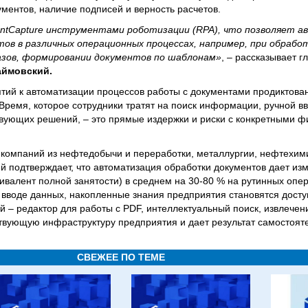
ментов, наличие подписей и верность расчетов.
tentCapture инструментами роботизации (RPA), что позволяет 
ов в различных операционных процессах, например, при обрабо
казов, формировании документов по шаблонам»
, – рассказывает 
аймовский.
й к автоматизации процессов работы с документами продиктован,
ремя, которое сотрудники тратят на поиск информации, ручной в
твующих решений, – это прямые издержки и риски с конкретными 
компаний из нефтедобычи и переработки, металлургии, нефтехим
й подтверждает, что автоматизация обработки документов дает и
ивалент полной занятости) в среднем на 30-80 % на рутинных опер
 вводе данных, накопленные знания предприятия становятся досту
й – редактор для работы с PDF, интеллектуальный поиск, извлечен
ствующую инфраструктуру предприятия и дает результат самостоят
СВЕЖЕЕ ПО ТЕМЕ