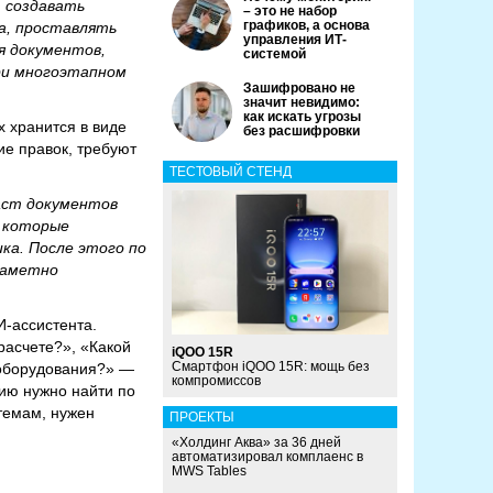
 создавать
– это не набор
графиков, а основа
а, проставлять
управления ИТ-
я документов,
системой
ри многоэтапном
Зашифровано не
значит невидимо:
как искать угрозы
 хранится в виде
без расшифровки
ие правок, требуют
ТЕСТОВЫЙ СТЕНД
аст документов
, которые
ка. После этого по
заметно
-ассистента.
расчете?», «Какой
iQOO 15R
Смартфон iQOO 15R: мощь без
 оборудования?» —
компромиссов
цию нужно найти по
темам, нужен
ПРОЕКТЫ
«Холдинг Аква» за 36 дней
автоматизировал комплаенс в
MWS Tables