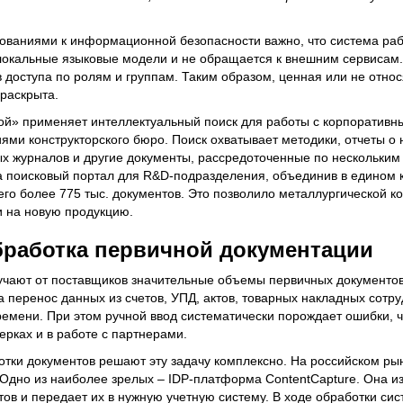
ованиями к информационной безопасности важно, что система раб
 локальные языковые модели и не обращается к внешним сервисам.
 доступа по ролям и группам. Таким образом, ценная или не отно
раскрыта.
ой» применяет интеллектуальный поиск для работы с корпоративн
ями конструкторского бюро. Поиск охватывает методики, отчеты о 
вых журналов и другие документы, рассредоточенные по нескольки
 поисковый портал для R&D-подразделения, объединив в едином к
его более 775 тыс. документов. Это позволило металлургической к
и на новую продукцию.
бработка первичной документации
ают от поставщиков значительные объемы первичных документо
на перенос данных из счетов, УПД, актов, товарных накладных сотр
емени. При этом ручной ввод систематически порождает ошибки, чт
ерках и в работе с партнерами.
тки документов решают эту задачу комплексно. На российском ры
 Одно из наиболее зрелых – IDP-платформа ContentCapture. Она и
ов и передает их в нужную учетную систему. В ходе обработки си