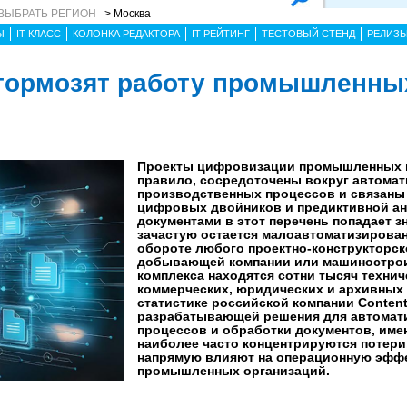
ВЫБРАТЬ РЕГИОН
> Москва
Ы
IT КЛАСС
КОЛОНКА РЕДАКТОРА
IT РЕЙТИНГ
ТЕСТОВЫЙ СТЕНД
РЕЛИЗ
 тормозят работу промышленны
Проекты цифровизации промышленных п
правило, сосредоточены вокруг автома
производственных процессов и связаны
цифровых двойников и предиктивной ана
документами в этот перечень попадает з
зачастую остается малоавтоматизирован
обороте любого проектно-конструкторск
добывающей компании или машиностро
комплекса находятся сотни тысяч технич
коммерческих, юридических и архивных 
статистике российской компании Content 
разрабатывающей решения для автомати
процессов и обработки документов, име
наиболее часто концентрируются потери
напрямую влияют на операционную эфф
промышленных организаций.