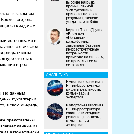
высокие нагрузки
промышленной
эксплуатации и
отает в закрытом
приносит целевой
результат, скепсис
 Кроме того, она
уходит сам собой»
сящаяся к задачам
Кирилл Плещ (Группа
«Борлас»):
«Российские
ыми источниками в
разработчики
закрывают базовые
научно-технической
инфраструктурные
м корпоративным
потребности
примерно на 80-85 %,
онтуре отчеты о
но пробелы все же
омпании втрое
остаются»
АНАЛИТИКА
Импортонезависимая
ИТ-инфраструктура:
мифы и реальность,
в. По данным
комментарии
экспертов
удники бухгалтерии
о, в свою очередь,
Импортонезависимая
ИТ-инфраструктура:
сложности создания,
решения, прогнозы,
нке представлены
комментарии
экспертов
звлекает данные из
стема автоматически