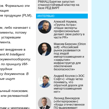
РМИАЦ Бурятии запустил
отказоустойчивый кластер на
ов. Формально эти
базе РЕД ВИРТ
мация
ом продукции (PLM),
ИНТЕРВЬЮ
Алексей Наумов,
«Группа Астра»:
м, либо начинает с
«Наши эксперты
профессионально
рименты, потому
делают свою работу в
о устаревшим
части PR»
умента.
Максим Березин (Orion
soft): «Российский
жет внедрение в
рынок развивается
под эгидой
 AI Intelligent
импортозамещения и
Документообороту,
«закрытия»
инфраструктур для
 по принципу ИИ-
обеспечения
трудник
безопасности»
су документов. В
Андрей Козлов («ЭОС
орые ищут
Софт»): «Надо четко
понимать, что
обратной дороги для
импортозамещения
ычный поисковик.
нет»
м или релевантной
Леонид Винокуров
(«Интерпроком»):
«Когда отечественное
нтам и чертежам»,
ПО выдерживает