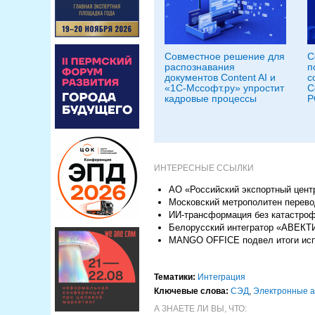
Совместное решение для
C
распознавания
п
документов Content AI и
с
«1С-Мссофт.ру» упростит
C
кадровые процессы
Р
ИНТЕРЕСНЫЕ ССЫЛКИ
АО «Российский экспортный цент
Московский метрополитен перево
ИИ-трансформация без катастроф
Белорусский интегратор «АВЕКТИ
MANGO OFFICE подвел итоги испо
Тематики:
Интеграция
Ключевые слова:
СЭД
,
Электронные 
А ЗНАЕТЕ ЛИ ВЫ, ЧТО: