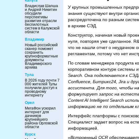
Калуга
Владислав Шапша
У крупных промышленных предпри
и Андрей Никитин
знания существуют внутри органи
обсудили
перспективы
рассредоточена по разным систем
развития отрасли
беспилотных
в архиве СЭД.
систем в Калужской
области
Конструктор, начиная новый проек
Владимир
нуля, повторяя уже сделанное. R
Новый российский
что не нашли отчет о неудачном 
сканер поможет
сохранить
регламентам, потому что нет инс
крупноформатные
документы
По словам менеджера продукта ко
Владимирского
архива
корпоративном контуре системы и
Тула
Search. Она подключается к СЭ
В 2026 году почти 7
Confluence, Битрикс24, Jira и 
000 жителей Тулы
ассистента. Для того, чтобы н
получили доступ к
проводному
формулирует запрос на естеств
интернету
Content AI Intelligent Search и
Орел
информацию не по отдельным кл
МегаФон ускорил
интернет для
Интерфейс платформы с поисково
дачников
крупнейшего
Специалист задает вопрос на ест
района Орловской
области
информацией.
Курск
«Встроенный OCR обеспечивает 