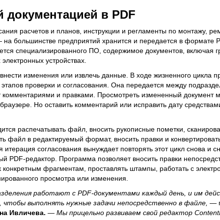
й документацией в PDF
ания расчетов и планов, инструкции и регламенты по монтажу, ре
на большинстве предприятий хранится и передается в формате PD
уется специализированного ПО, содержимое документов, включая г
 электронных устройствах.
 внести изменения или извлечь данные. В ходе жизненного цикла п
 этапов проверки и согласования. Она передается между подразд
т комментариями и правками. Просмотреть измененный документ 
браузере. Но оставить комментарий или исправить дату средствам
дится распечатывать файл, вносить рукописные пометки, сканирова
ть файл в редактируемый формат, вносить правки и конвертировать
 итерация согласования вынуждает повторять этот цикл снова и сн
й PDF-редактор. Программа позволяет вносить правки непосредст
 к конкретным фрагментам, проставлять штампы, работать с электр
нированного просмотра или изменения.
зделения работают с PDF-документами каждый день, и им дей
 чтобы выполнять нужные задачи непосредственно в файле,
— 
на Ивличева.
— Мы прицельно развиваем свой редактор Content