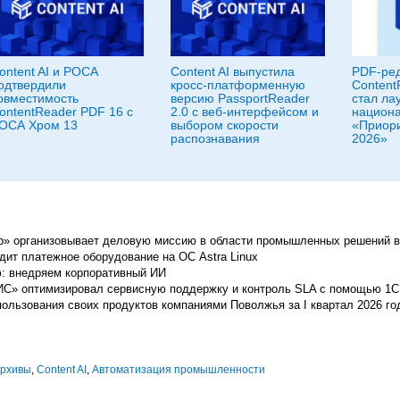
ontent AI и РОСА
Content AI выпустила
PDF-ред
одтвердили
кросс-платформенную
Content
овместимость
версию PassportReader
стал ла
ontentReader PDF 16 с
2.0 с веб-интерфейсом и
национ
ОСА Хром 13
выбором скорости
«Приори
распознавания
2026»
р» организовывает деловую миссию в области промышленных решений 
дит платежное оборудование на ОС Astra Linux
: внедряем корпоративный ИИ
С» оптимизировал сервисную поддержку и контроль SLA с помощью 1С
льзования своих продуктов компаниями Поволжья за I квартал 2026 го
архивы
,
Content AI
,
Автоматизация промышленности