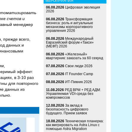
МЕРОПРИЯТИЯ
06.08.2026
Цифровая эволюция
2026
автоматизировать
тке счетов и
06.08.2026
Трансформация
бизнеса: роль и актуальные
главный менеджер
механизмы корпоративного
управления 2026
06.08.2026
Международный
 прежде всего,
Евразийский форум «Такси»
вод данных и
(МЕФТ) 2026
финансовыми
06.08.2026
«Железный»
квартирник: заказать за 60 секунд
ии,
07.08.2026
Свои люди 2026
змеримый эффект:
07.08.2026
IT Founder Camp
ациях, в 3-10 раз
08.08.2026
ИТ-Пикник 2026
пны для повторного
ие данных из
11.08.2026
РЕД ВРМ + РЕД АДМ:
Управляемая VDI-среда без
ельно.
компромиссов
12.08.2026
За вклад в
безопасность цифрового
будущего. Прием заявок
18.08.2026
Техническая планерка:
как мигрировать на Astra Linux с
помощью Astra Migration