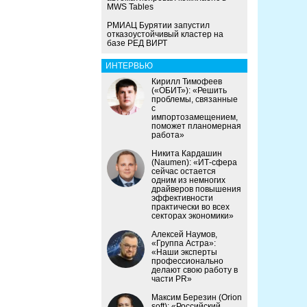
MWS Tables
РМИАЦ Бурятии запустил
отказоустойчивый кластер на
базе РЕД ВИРТ
ИНТЕРВЬЮ
Кирилл Тимофеев
(«ОБИТ»): «Решить
проблемы, связанные
с
импортозамещением,
поможет планомерная
работа»
Никита Кардашин
(Naumen): «ИТ-сфера
сейчас остается
одним из немногих
драйверов повышения
эффективности
практически во всех
секторах экономики»
Алексей Наумов,
«Группа Астра»:
«Наши эксперты
профессионально
делают свою работу в
части PR»
Максим Березин (Orion
soft): «Российский