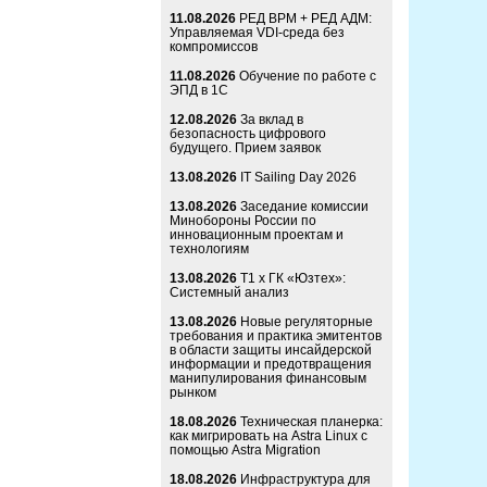
11.08.2026
РЕД ВРМ + РЕД АДМ:
Управляемая VDI-среда без
компромиссов
11.08.2026
Обучение по работе с
ЭПД в 1С
12.08.2026
За вклад в
безопасность цифрового
будущего. Прием заявок
13.08.2026
IT Sailing Day 2026
13.08.2026
Заседание комиссии
Минобороны России по
инновационным проектам и
технологиям
13.08.2026
Т1 x ГК «Юзтех»:
Системный анализ
13.08.2026
Новые регуляторные
требования и практика эмитентов
в области защиты инсайдерской
информации и предотвращения
манипулирования финансовым
рынком
18.08.2026
Техническая планерка:
как мигрировать на Astra Linux с
помощью Astra Migration
18.08.2026
Инфраструктура для