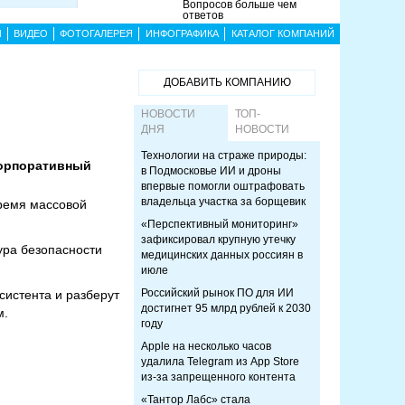
Вопросов больше чем
ответов
Ы
ВИДЕО
ФОТОГАЛЕРЕЯ
ИНФОГРАФИКА
КАТАЛОГ КОМПАНИЙ
ДОБАВИТЬ КОМПАНИЮ
НОВОСТИ
ТОП-
ДНЯ
НОВОСТИ
Технологии на страже природы:
 корпоративный
в Подмосковье ИИ и дроны
впервые помогли оштрафовать
владельца участка за борщевик
ремя массовой
«Перспективный мониторинг»
зафиксировал крупную утечку
ура безопасности
медицинских данных россиян в
июле
Российский рынок ПО для ИИ
систента и разберут
достигнет 95 млрд рублей к 2030
м.
году
Apple на несколько часов
удалила Telegram из App Store
из-за запрещенного контента
«Тантор Лабс» стала