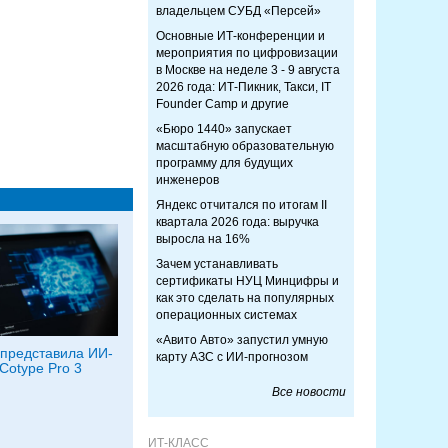
владельцем СУБД «Персей»
Основные ИТ-конференции и
мероприятия по цифровизации
в Москве на неделе 3 - 9 августа
2026 года: ИТ-Пикник, Такси, IT
Founder Camp и другие
«Бюро 1440» запускает
масштабную образовательную
программу для будущих
инженеров
Яндекс отчитался по итогам II
квартала 2026 года: выручка
выросла на 16%
Зачем устанавливать
сертификаты НУЦ Минцифры и
как это сделать на популярных
операционных системах
«Авито Авто» запустил умную
представила ИИ-
карту АЗС с ИИ-прогнозом
Cotype Pro 3
Все новости
ИТ-КЛАСС