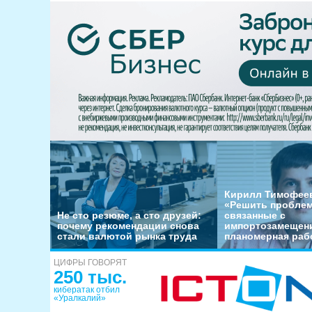
Кирилл Тимофеев
«Решить пробле
Не сто резюме, а сто друзей:
связанные с
почему рекомендации снова
импортозамещени
стали валютой рынка труда
планомерная раб
ЦИФРЫ ГОВОРЯТ
250 тыс.
кибератак отбил
«Уралкалий»