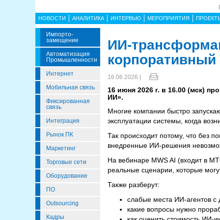
НОВОСТИ
АНАЛИТИКА
ИНТЕРВЬЮ
МЕРОПРИЯТИЯ
ПРОЕКТ
Импорто­
Замещение
ИИ-трансформац
Автоматизация
корпоративный
Промышленности
Интернет
16.06.2026 |
Мобильная связь
16 июня 2026 г. в 16.00 (мск)
ИИ».
Фиксированная
связь
Многие компании быстро запуска
эксплуатации системы, когда возн
Интеграция
Рынок ПК
Так происходит потому, что без 
внедренные ИИ-решения невозмо
Маркетинг
На вебинаре MWS AI (входит в МТ
Торговые сети
реальные сценарии, которые могу
Оборудование
Также разберут:
ПО
слабые места ИИ-агентов с
Outsourcing
какие вопросы нужно прора
Кадры
как оценить стоимость ИИ-и