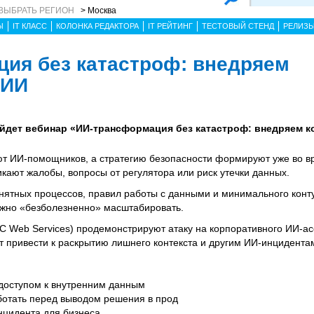
ВЫБРАТЬ РЕГИОН
> Москва
Ы
IT КЛАСС
КОЛОНКА РЕДАКТОРА
IT РЕЙТИНГ
ТЕСТОВЫЙ СТЕНД
РЕЛИЗ
ия без катастроф: внедряем
 ИИ
 пройдет вебинар «ИИ-трансформация без катастроф: внедряем
ют ИИ‑помощников, а стратегию безопасности формируют уже во в
икают жалобы, вопросы от регулятора или риск утечки данных.
понятных процессов, правил работы с данными и минимального конт
жно «безболезненно» масштабировать.
С Web Services) продемонстрируют атаку на корпоративного ИИ-ас
т привести к раскрытию лишнего контекста и другим ИИ-инцидента
 доступом к внутренним данным
ботать перед выводом решения в прод
нцидента для бизнеса