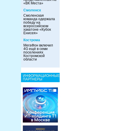
«ВК Места»
Смоленск
Смоленская
команда одержала
победу на
всероссийском
хакатоне «Кубок
Енисея»
Кострома
МегаФон включил
4G ещё в семи
поселениях
Костромской
области
ИНФОРМАЦИОННЫЕ
ПАРТНЕРЫ