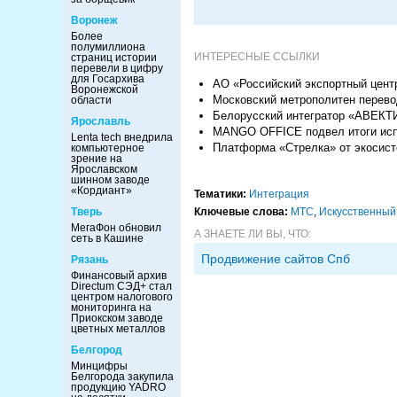
Воронеж
Более
полумиллиона
ИНТЕРЕСНЫЕ ССЫЛКИ
страниц истории
перевели в цифру
для Госархива
АО «Российский экспортный цент
Воронежской
Московский метрополитен перево
области
Белорусский интегратор «АВЕКТИ
Ярославль
MANGO OFFICE подвел итоги испо
Lenta tech внедрила
Платформа «Стрелка» от экосис
компьютерное
зрение на
Ярославском
шинном заводе
«Кордиант»
Тематики:
Интеграция
Тверь
Ключевые слова:
МТС
,
Искусственный
МегаФон обновил
А ЗНАЕТЕ ЛИ ВЫ, ЧТО:
сеть в Кашине
Продвижение сайтов Спб
Рязань
Финансовый архив
Directum СЭД+ стал
центром налогового
мониторинга на
Приокском заводе
цветных металлов
Белгород
Минцифры
Белгорода закупила
продукцию YADRO