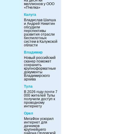
на десятки
миллионов у ООО
«Пчелка»
Калуга
Владислав Шапша
и Андрей Никитин
обсудили
перспективы
развития отрасли
беспилотных
систем в Калужской
области
Владимир
Новый российский
сканер поможет
сохранить
крупноформатные
документы
Владимирского
архива
Тула
В 2026 году почти 7
000 жителей Тулы
получили доступ к
проводному
интернету
Орел
МегаФон ускорил
интернет для
дачников
крупнейшего
района Орловской