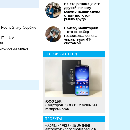
Не сто резюме, а сто
друзей: почему
рекомендации снова
стали валютой
рынка труда
в Республику Сербию
Почему мониторинг
– это не набор
графиков, а основа
:ITILIUM
управления ИТ-
да
системой
 цифровой среде
ТЕСТОВЫЙ СТЕНД
iQOO 15R
Смартфон iQOO 15R: мощь без
компромиссов
ПРОЕКТЫ
«Холдинг Аква» за 36 дней
автоматизировал комплаенс в