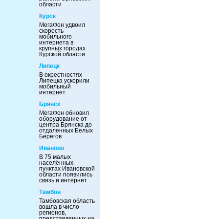
области
Курск
МегаФон удвоил
скорость
мобильного
интернета в
крупных городах
Курской области
Липецк
В окрестностях
Липецка ускорили
мобильный
интернет
Брянск
МегаФон обновил
оборудование от
центра Брянска до
отдаленных Белых
Берегов
Иваново
В 75 малых
населённых
пунктах Ивановской
области появились
связь и интернет
Тамбов
Тамбовская область
вошла в число
регионов,
представленных на