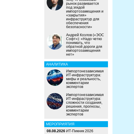
рынок развивается
под эгидой
импортозамещения и
«закрытия»
инфраструктур для
обеспечения
безопасности»
Андрей Козлов («ЭОС
Софт»): «Надо четко
понимать, что
обратной дороги для
импортозамещения
нет»
АНАЛИТИКА
Импортонезависимая
ИТ-инфраструктура:
мифы и реальность,
комментарии
экспертов
Импортонезависимая
ИТ-инфраструктура:
сложности создания,
решения, прогнозы,
комментарии
экспертов
МЕРОПРИЯТИЯ
08.08.2026
ИТ-Пикник 2026