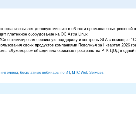
р» организовывает деловую миссию в области промышленных решений 
дит платежное оборудование на ОС Astra Linux
С» оптимизировал сервисную поддержку и контроль SLA с помощью 1С
льзования своих продуктов компаниями Поволжья за I квартал 2026 го
темы «Лукоморье» объединила офисные пространства РТК-ЦОД в одной
 интеллект
,
бесплатные вебинары по ИТ
,
МТС Web Services