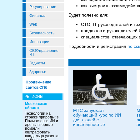
как выстроить взаимодейств
Регулирование
Будет полезно для:
Финансы
CTO, IT-руководителей и те
Web
продактов и руководителей
Безопасность
специалистов, отвечающих 
Инновации
Подробности и регистрация
по сс
CIO/Управление
ИТ
Гаджеты
Здоровье
Продвижение
сайтов СПб
РЕГИОНЫ
Московская
область
МТС запускает
M
Технологии на
обучающий курс по ИИ
з
страже природы: в
для людей с
р
Подмосковье ИИ и
инвалидностью
а
дроны впервые
помогли
оштрафовать
владельца участка
за борщевик