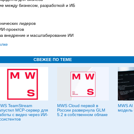
ие между бизнесом, разработкой и ИБ
хнических лидеров
 ИИ-проектов
за внедрение и масштабирование ИИ
ылке
СВЕЖЕЕ ПО ТЕМЕ
WS TeamStream
MWS Cloud первой в
MWS AI 
апустил MCP-сервер для
России развернула GLM
модель 
аботы с видео через ИИ-
5.2 в собственном облаке
ссистентов