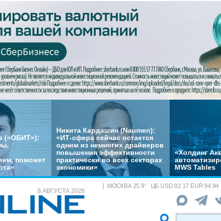
Никита Кардашин (Naumen):
 («ОБИТ»):
«ИТ-сфера сейчас остается
мы,
одним из немногих драйверов
повышения эффективности
«Холдинг Акв
ем, поможет
практически во всех секторах
автоматизир
ота»
экономики»
MWS Tables
МОСКВА
25.9
°
ЦБ
USD 82.17 EUR 94.84
8 АВГУСТА 2026