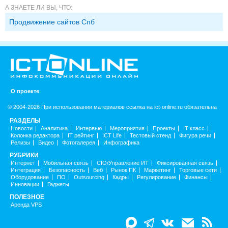
А ЗНАЕТЕ ЛИ ВЫ, ЧТО:
Продвижение сайтов Спб
О проекте
© 2004-2026 При использовании материалов ссылка на ict-online.ru обязательна
РАЗДЕЛЫ
Новости
Аналитика
Интервью
Мероприятия
Проекты
IT класс
Колонка редактора
IT рейтинг
ICT Life
Тестовый стенд
Фигура речи
Релизы
Видео
Фотогалерея
Инфографика
РУБРИКИ
Интернет
Мобильная связь
CIO/Управление ИТ
Фиксированная связь
Интеграция
Безопасность
Веб
Рынок ПК
Маркетинг
Торговые сети
Оборудование
ПО
Outsourcing
Кадры
Регулирование
Финансы
Инновации
Гаджеты
ПОЛЕЗНОЕ
Аренда VPS