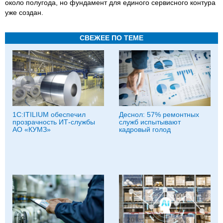
около полугода, но фундамент для единого сервисного контура
уже создан.
СВЕЖЕЕ ПО ТЕМЕ
1С:ITILIUM обеспечил
Деснол: 57% ремонтных
прозрачность ИТ-службы
служб испытывают
АО «КУМЗ»
кадровый голод