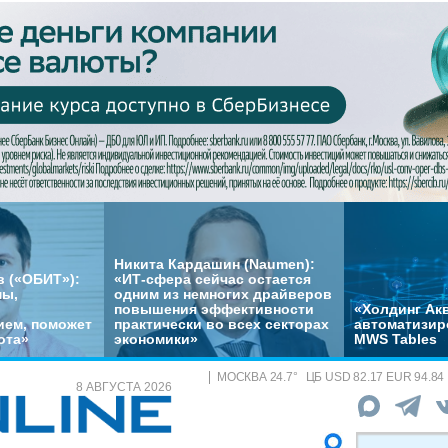
Никита Кардашин (Naumen):
 («ОБИТ»):
«ИТ-сфера сейчас остается
мы,
одним из немногих драйверов
повышения эффективности
«Холдинг Акв
ем, поможет
практически во всех секторах
автоматизир
ота»
экономики»
MWS Tables
МОСКВА
24.7
°
ЦБ
USD 82.17 EUR 94.84
8 АВГУСТА 2026