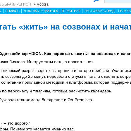
ВЫБРАТЬ РЕГИОН
> Москва
Ы
IT КЛАСС
КОЛОНКА РЕДАКТОРА
IT РЕЙТИНГ
ТЕСТОВЫЙ СТЕНД
РЕЛИЗ
тать «жить» на созвонах и нача
ройдет вебинар «DION: Как перестать «жить» на созвонах и нача
ка бизнеса. Инструменты есть, а правил – нет.
логический разрыв ведет к выгоранию и потере прибыли. Участники 
ть созвоны до 25 минут, перевести статусы в чаты и отменять встре
 сочетание прикладной методики и платформы, которая поддержива
а по персоналу и тимлиды, готовые расчистить календарь.
Руководитель команд Внедрение и On-Premises
» – это дорого?
ры. Почему это касается именно вас.