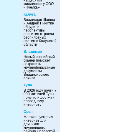
на десятки
миллионов у ООО
«Пчелка»
Калуга
Владислав Шапша
и Андрей Никитин
обсудили
перспективы
развития отрасли
беспилотных
систем в Калужской
области
Владимир
Новый российский
сканер поможет
сохранить
крупноформатные
документы
Владимирского
архива
Тула
В 2026 году почти 7
000 жителей Тулы
получили доступ к
проводному
интернету
Орел
МегаФон ускорил
интернет для
дачников
крупнейшего
района Орловской