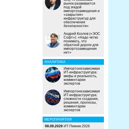
рынок развивается
под эгидой
импортозамещения и
«закрытия»
инфраструктур для
обеспечения
безопасности»
Андрей Козлов («ЭОС
Софт»): «Надо четко
понимать, что
обратной дороги для
импортозамещения
нет»
АНАЛИТИКА
Импортонезависимая
ИТ-инфраструктура:
мифы и реальность,
комментарии
экспертов
Импортонезависимая
ИТ-инфраструктура:
сложности создания,
решения, прогнозы,
комментарии
экспертов
МЕРОПРИЯТИЯ
08.08.2026
ИТ-Пикник 2026