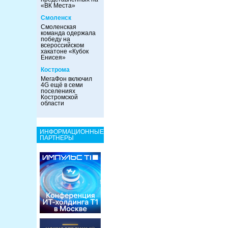
«ВК Места»
Смоленск
Смоленская
команда одержала
победу на
всероссийском
хакатоне «Кубок
Енисея»
Кострома
МегаФон включил
4G ещё в семи
поселениях
Костромской
области
ИНФОРМАЦИОННЫЕ
ПАРТНЕРЫ