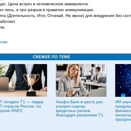
урс. Цена встреч в человеческом эквиваленте.
ро лень, а про разрыв в правилах коммуникации.
па (Длительность, Итог, Отсекай, Не звони) для внедрения без со
аботает.
ле.
ылке
СВЕЖЕЕ ПО ТЕМЕ
Т-холдинг Т1 — лидер
Альфа-Банк в шесть раз
ИИ науч
Т-отрасли России, по
ускорил оценку
предска
ерсии RAEX
кредитных рисков
финансо
благодаря решениям Т1
несколь
просроч