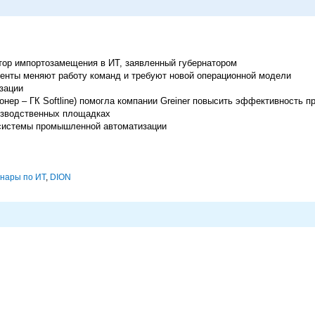
ктор импортозамещения в ИТ, заявленный губернатором
генты меняют работу команд и требуют новой операционной модели
зации
нер – ГК Softline) помогла компании Greiner повысить эффективность п
изводственных площадках
системы промышленной автоматизации
нары по ИТ
,
DION