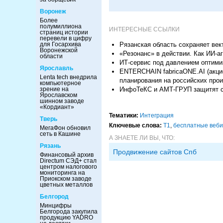
Воронеж
Более
полумиллиона
ИНТЕРЕСНЫЕ ССЫЛКИ
страниц истории
перевели в цифру
для Госархива
Рязанская область сохраняет ве
Воронежской
«Резонанс» в действии. Как ИИ-а
области
ИТ-сервис под давлением оптими
Ярославль
ENTERCHAIN fabricaONE.AI (акцио
Lenta tech внедрила
планирования на российских про
компьютерное
зрение на
ИнфоТеКС и АМТ-ГРУП защитят 
Ярославском
шинном заводе
«Кордиант»
Тематики:
Интеграция
Тверь
Ключевые слова:
Т1
,
бесплатные веби
МегаФон обновил
сеть в Кашине
А ЗНАЕТЕ ЛИ ВЫ, ЧТО:
Рязань
Продвижение сайтов Спб
Финансовый архив
Directum СЭД+ стал
центром налогового
мониторинга на
Приокском заводе
цветных металлов
Белгород
Минцифры
Белгорода закупила
продукцию YADRO