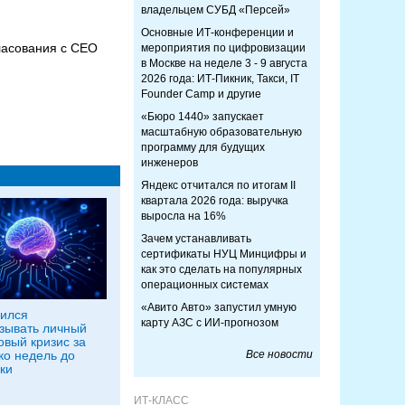
владельцем СУБД «Персей»
Основные ИТ-конференции и
гласования с CEO
мероприятия по цифровизации
в Москве на неделе 3 - 9 августа
2026 года: ИТ-Пикник, Такси, IT
Founder Camp и другие
«Бюро 1440» запускает
масштабную образовательную
программу для будущих
инженеров
Яндекс отчитался по итогам II
квартала 2026 года: выручка
выросла на 16%
Зачем устанавливать
сертификаты НУЦ Минцифры и
как это сделать на популярных
операционных системах
«Авито Авто» запустил умную
ился
карту АЗС с ИИ-прогнозом
зывать личный
вый кризис за
ко недель до
Все новости
ки
ИТ-КЛАСС