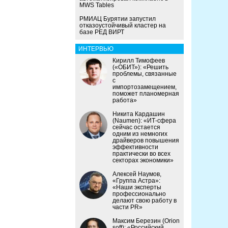
MWS Tables
РМИАЦ Бурятии запустил
отказоустойчивый кластер на
базе РЕД ВИРТ
ИНТЕРВЬЮ
Кирилл Тимофеев
(«ОБИТ»): «Решить
проблемы, связанные
с
импортозамещением,
поможет планомерная
работа»
Никита Кардашин
(Naumen): «ИТ-сфера
сейчас остается
одним из немногих
драйверов повышения
эффективности
практически во всех
секторах экономики»
Алексей Наумов,
«Группа Астра»:
«Наши эксперты
профессионально
делают свою работу в
части PR»
Максим Березин (Orion
soft): «Российский