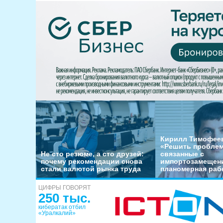
Кирилл Тимофеев
«Решить пробле
Не сто резюме, а сто друзей:
связанные с
почему рекомендации снова
импортозамещени
стали валютой рынка труда
планомерная раб
ЦИФРЫ ГОВОРЯТ
250 тыс.
кибератак отбил
«Уралкалий»