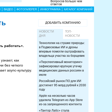
Вопросов больше чем
ответов
Ы
ВИДЕО
ФОТОГАЛЕРЕЯ
ИНФОГРАФИКА
КАТАЛОГ КОМПАНИЙ
ть
ДОБАВИТЬ КОМПАНИЮ
НОВОСТИ
ТОП-
ДНЯ
НОВОСТИ
Технологии на страже природы:
ть работать».
в Подмосковье ИИ и дроны
впервые помогли оштрафовать
владельца участка за борщевик
узнают, как
«Перспективный мониторинг»
чи без четкого
зафиксировал крупную утечку
ет async-культуру.
медицинских данных россиян в
июле
Российский рынок ПО для ИИ
достигнет 95 млрд рублей к 2030
году
Apple на несколько часов
удалила Telegram из App Store
из-за запрещенного контента
«Тантор Лабс» стала