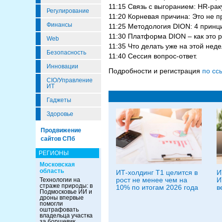
11:15 Связь с выгоранием: HR-рак
Регулирование
11:20 Корневая причина: Это не п
Финансы
11:25 Методология DION: 4 принци
11:30 Платформа DION – как это р
Web
11:35 Что делать уже на этой неде
Безопасность
11:40 Сессия вопрос-ответ.
Инновации
Подробности и регистрация
по сс
CIO/Управление
ИТ
Гаджеты
Здоровье
Продвижение
сайтов СПб
РЕГИОНЫ
Московская
область
ИТ-холдинг Т1 целится в
И
рост не менее чем на
И
Технологии на
страже природы: в
10% по итогам 2026 года
в
Подмосковье ИИ и
дроны впервые
помогли
оштрафовать
владельца участка
за борщевик