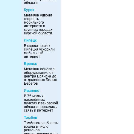
области
Курск
МегаФон удвоил
скорость
мобильного
интернета в
крупных городах
Курской области
Липецк
В окрестностях
Липецка ускорили
мобильный
интернет
Брянск
МегаФон обновил
оборудование от
центра Брянска до
отдаленных Белых
Берегов
Иваново
В 75 малых
населённых
пунктах Ивановской
области появились
связь и интернет
Тамбов
Тамбовская область
вошла в число
регионов,
представленных на