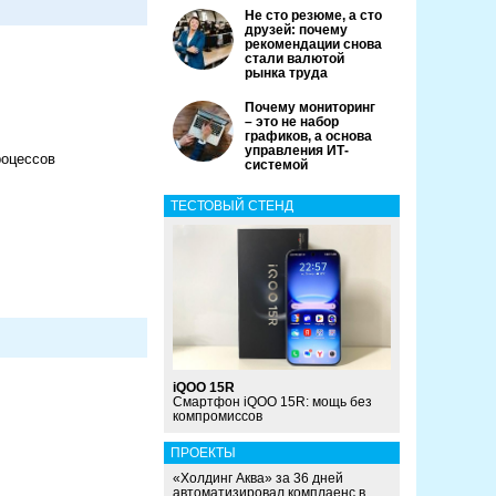
Не сто резюме, а сто
друзей: почему
рекомендации снова
стали валютой
рынка труда
Почему мониторинг
– это не набор
графиков, а основа
управления ИТ-
роцессов
системой
ТЕСТОВЫЙ СТЕНД
iQOO 15R
Смартфон iQOO 15R: мощь без
компромиссов
ПРОЕКТЫ
«Холдинг Аква» за 36 дней
автоматизировал комплаенс в