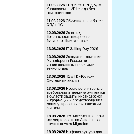
11.08.2026
РЕД ВРМ + РЕД АДМ:
Управляемая VDI-среда без
компромиссов
11.08.2026
Обучение по работе с
ЭПД в 1С
12.08.2026
За вклад в
безопасность цифрового
будущего. Прием заявок
13.08.2026
IT Sailing Day 2026
13.08.2026
Заседание комиссии
Минобороны России по
инновационным проектам и
технологиям
13.08.2026
Т1 x ГК «Юзтех»:
Системный анализ
13.08.2026
Новые регуляторные
требования и практика эмитентов
в области защиты инсайдерской
информации и предотвращения
манипулирования финансовым
рынком
18.08.2026
Техническая планерка:
как мигрировать на Astra Linux с
помощью Astra Migration
18.08.2026
Инфраструктура для