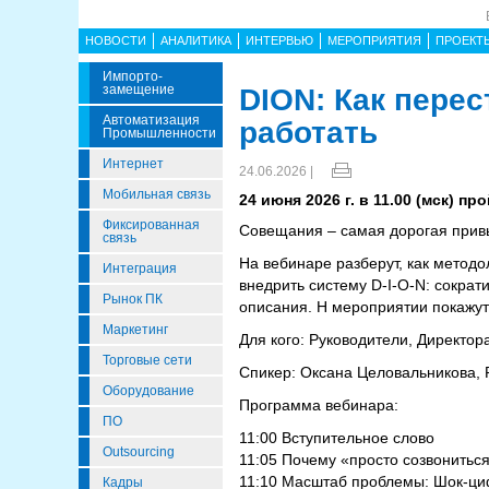
НОВОСТИ
АНАЛИТИКА
ИНТЕРВЬЮ
МЕРОПРИЯТИЯ
ПРОЕКТ
Импорто­
Замещение
DION: Как перес
Автоматизация
работать
Промышленности
Интернет
24.06.2026 |
Мобильная связь
24 июня 2026 г. в 11.00 (мск) п
Фиксированная
Совещания – самая дорогая привыч
связь
На вебинаре разберут, как методо
Интеграция
внедрить систему D-I-O-N: сократи
Рынок ПК
описания. Н мероприятии покажут
Маркетинг
Для кого: Руководители, Директор
Торговые сети
Спикер: Оксана Целовальникова, 
Оборудование
Программа вебинара:
ПО
11:00 Вступительное слово
Outsourcing
11:05 Почему «просто созвониться
11:10 Масштаб проблемы: Шок-циф
Кадры