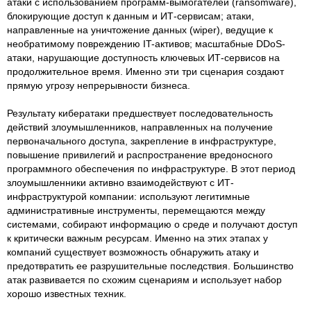
атаки с использованием программ-вымогателей (ransomware),
блокирующие доступ к данным и ИТ-сервисам; атаки,
направленные на уничтожение данных (wiper), ведущие к
необратимому повреждению IT-активов; масштабные DDoS-
атаки, нарушающие доступность ключевых ИТ-сервисов на
продолжительное время. Именно эти три сценария создают
прямую угрозу непрерывности бизнеса.
Результату кибератаки предшествует последовательность
действий злоумышленников, направленных на получение
первоначального доступа, закрепление в инфраструктуре,
повышение привилегий и распространение вредоносного
программного обеспечения по инфраструктуре. В этот период
злоумышленники активно взаимодействуют с ИТ-
инфраструктурой компании: используют легитимные
административные инструменты, перемещаются между
системами, собирают информацию о среде и получают доступ
к критически важным ресурсам. Именно на этих этапах у
компаний существует возможность обнаружить атаку и
предотвратить ее разрушительные последствия. Большинство
атак развивается по схожим сценариям и использует набор
хорошо известных техник.