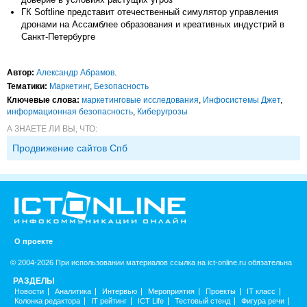
ГК Softline представит отечественный симулятор управления
дронами на Ассамблее образования и креативных индустрий в
Санкт-Петербурге
Автор:
Александр Абрамов
.
Тематики:
Маркетинг
,
Безопасность
Ключевые слова:
маркетинговые исследования
,
Инфосистемы Джет
,
информационная безопасность
,
Киберугрозы
А ЗНАЕТЕ ЛИ ВЫ, ЧТО:
Продвижение сайтов Спб
О проекте
© 2004-2026 При использовании материалов ссылка на ict-online.ru обязательна
РАЗДЕЛЫ
Новости
Аналитика
Интервью
Мероприятия
Проекты
IT класс
Колонка редактора
IT рейтинг
ICT Life
Тестовый стенд
Фигура речи