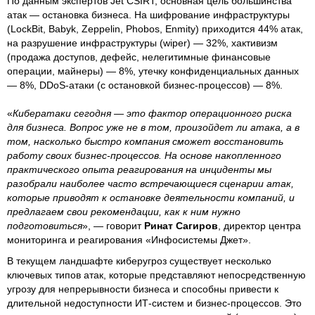
По данным экспертов Jet CSIRT, основная цель большинства
атак — остановка бизнеса. На шифрование инфраструктуры
(LockBit, Babyk, Zeppelin, Phobos, Enmity) приходится 44% атак,
на разрушение инфраструктуры (wiper) — 32%, хактивизм
(продажа доступов, дефейс, нелегитимные финансовые
операции, майнеры) — 8%, утечку конфиденциальных данных
— 8%, DDoS-атаки (с остановкой бизнес-процессов) — 8%.
«
Кибератаки сегодня — это фактор операционного риска
для бизнеса. Вопрос уже не в том, произойдет ли атака, а в
том, насколько быстро компания сможет восстановить
работу своих бизнес-процессов. На основе накопленного
практического опыта реагирования на инциденты мы
разобрали наиболее часто встречающиеся сценарии атак,
которые приводят к остановке деятельности компаний, и
предлагаем свои рекомендации, как к ним нужно
подготовиться
», — говорит
Ринат Сагиров
, директор центра
мониторинга и реагирования «Инфосистемы Джет».
В текущем ландшафте киберугроз существует несколько
ключевых типов атак, которые представляют непосредственную
угрозу для непрерывности бизнеса и способны привести к
длительной недоступности ИТ-систем и бизнес-процессов. Это