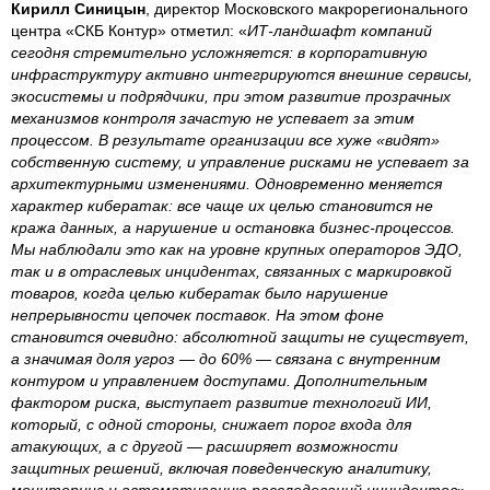
Кирилл Синицын
, директор Московского макрорегионального
центра «СКБ Контур» отметил: «
ИТ-ландшафт компаний
сегодня стремительно усложняется: в корпоративную
инфраструктуру активно интегрируются внешние сервисы,
экосистемы и подрядчики, при этом развитие прозрачных
механизмов контроля зачастую не успевает за этим
процессом. В результате организации все хуже «видят»
собственную систему, и управление рисками не успевает за
архитектурными изменениями. Одновременно меняется
характер кибератак: все чаще их целью становится не
кража данных, а нарушение и остановка бизнес-процессов.
Мы наблюдали это как на уровне крупных операторов ЭДО,
так и в отраслевых инцидентах, связанных с маркировкой
товаров, когда целью кибератак было нарушение
непрерывности цепочек поставок. На этом фоне
становится очевидно: абсолютной защиты не существует,
а значимая доля угроз — до 60% — связана с внутренним
контуром и управлением доступами. Дополнительным
фактором риска, выступает развитие технологий ИИ,
который, с одной стороны, снижает порог входа для
атакующих, а с другой — расширяет возможности
защитных решений, включая поведенческую аналитику,
мониторинг и автоматизацию расследований инцидентов
».