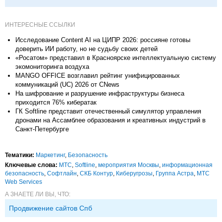
ИНТЕРЕСНЫЕ ССЫЛКИ
Исследование Content AI на ЦИПР 2026: россияне готовы
доверить ИИ работу, но не судьбу своих детей
«Росатом» представил в Красноярске интеллектуальную систему
экомониторинга воздуха
MANGO OFFICE возглавил рейтинг унифицированных
коммуникаций (UC) 2026 от CNews
На шифрование и разрушение инфраструктуры бизнеса
приходится 76% кибератак
ГК Softline представит отечественный симулятор управления
дронами на Ассамблее образования и креативных индустрий в
Санкт-Петербурге
Тематики:
Маркетинг
,
Безопасность
Ключевые слова:
МТС
,
Softline
,
мероприятия Москвы
,
информационная
безопасность
,
Софтлайн
,
СКБ Контур
,
Киберугрозы
,
Группа Астра
,
МТС
Web Services
А ЗНАЕТЕ ЛИ ВЫ, ЧТО:
Продвижение сайтов Спб