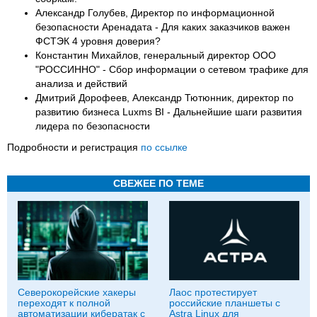
Александр Голубев, Директор по информационной
безопасности Аренадата - Для каких заказчиков важен
ФСТЭК 4 уровня доверия?
Константин Михайлов, генеральный директор ООО
"РОССИННО" - Сбор информации о сетевом трафике для
анализа и действий
Дмитрий Дорофеев, Александр Тютюнник, директор по
развитию бизнеса Luxms BI - Дальнейшие шаги развития
лидера по безопасности
Подробности и регистрация
по ссылке
СВЕЖЕЕ ПО ТЕМЕ
Северокорейские хакеры
Лаос протестирует
переходят к полной
российские планшеты с
автоматизации кибератак с
Astra Linux для