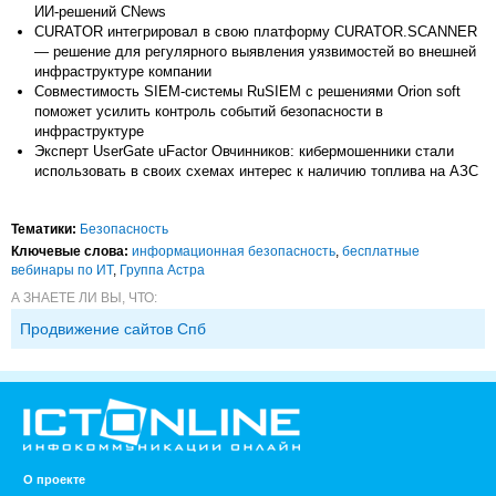
ИИ-решений CNews
CURATOR интегрировал в свою платформу CURATOR.SCANNER
— решение для регулярного выявления уязвимостей во внешней
инфраструктуре компании
Совместимость SIEM-системы RuSIEM с решениями Orion soft
поможет усилить контроль событий безопасности в
инфраструктуре
Эксперт UserGate uFactor Овчинников: кибермошенники стали
использовать в своих схемах интерес к наличию топлива на АЗС
Тематики:
Безопасность
Ключевые слова:
информационная безопасность
,
бесплатные
вебинары по ИТ
,
Группа Астра
А ЗНАЕТЕ ЛИ ВЫ, ЧТО:
Продвижение сайтов Спб
О проекте