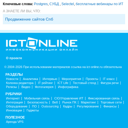
Ключевые слова:
Postgres
,
СУБД
,
Selectel
,
бесплатные вебинары по ИТ
А ЗНАЕТЕ ЛИ ВЫ, ЧТО:
Продвижение сайтов Спб
О проекте
© 2004-2026 При использовании материалов ссылка на ict-online.ru обязательна
РАЗДЕЛЫ
Новости
Аналитика
Интервью
Мероприятия
Проекты
IT класс
Колонка редактора
IT рейтинг
ICT Life
Тестовый стенд
Фигура речи
Релизы
Видео
Фотогалерея
Инфографика
РУБРИКИ
Интернет
Мобильная связь
CIO/Управление ИТ
Фиксированная связь
Интеграция
Безопасность
Веб
Рынок ПК
Маркетинг
Торговые сети
Оборудование
ПО
Outsourcing
Кадры
Регулирование
Финансы
Инновации
Гаджеты
ПОЛЕЗНОЕ
Аренда VPS