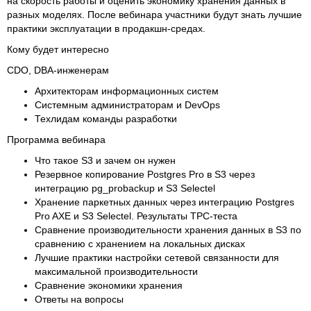
на скорость работы и оценить экономику хранения данных в
разных моделях. После вебинара участники будут знать лучшие
практики эксплуатации в продакшн-средах.
Кому будет интересно
СDO, DBA-инженерам
Архитекторам информационных систем
Системным администраторам и DevOps
Техлидам команды разработки
Программа вебинара
Что такое S3 и зачем он нужен
Резервное копирование Postgres Pro в S3 через
интеграцию pg_probackup и S3 Selectel
Хранение паркетных данных через интеграцию Postgres
Pro AXE и S3 Selectel. Результаты TPC-теста
Сравнение производительности хранения данных в S3 по
сравнению с хранением на локальных дисках
Лучшие практики настройки сетевой связанности для
максимальной производительности
Сравнение экономики хранения
Ответы на вопросы