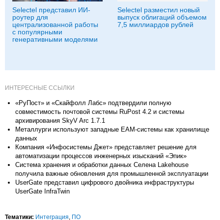
Selectel представил ИИ-
Selectel разместил новый
роутер для
выпуск облигаций объемом
централизованной работы
7,5 миллиардов рублей
с популярными
генеративными моделями
ИНТЕРЕСНЫЕ ССЫЛКИ
«РуПост» и «Скайфолл Лабс» подтвердили полную
совместимость почтовой системы RuPost 4.2 и системы
архивирования SkyV Arc 1.7.1
Металлурги используют западные EAM-системы как хранилище
данных
Компания «Инфосистемы Джет» представляет решение для
автоматизации процессов инженерных изысканий «Эпик»
Система хранения и обработки данных Селена Lakehouse
получила важные обновления для промышленной эксплуатации
UserGate представил цифрового двойника инфраструктуры
UserGate InfraTwin
Тематики:
Интеграция
,
ПО