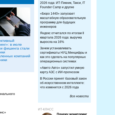
2026 года: ИТ-Пикник, Такси, IT
Founder Camp и другие
«Бюро 1440» запускает
масштабную образовательную
программу для будущих
инженеров
Яндекс отчитался по итогам II
квартала 2026 года: выручка
ективный
выросла на 16%
инг»: в июле
и фишинга стали
Зачем устанавливать
ики
сертификаты НУЦ Минцифры и
ленных компаний
как это сделать на популярных
ники
операционных системах
«Авито Авто» запустил умную
карту АЗС с ИИ-прогнозом
В России принят базовый закон
об искусственном интеллекте:
что изменится с 2026 года
онального
Все новости
ИТ-КЛАСС
онс»
Почему мониторинг