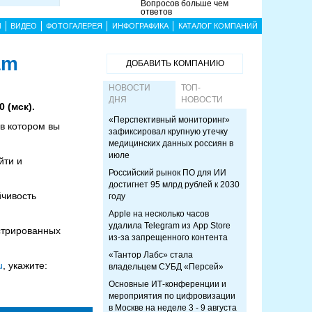
Вопросов больше чем
ответов
Ы
ВИДЕО
ФОТОГАЛЕРЕЯ
ИНФОГРАФИКА
КАТАЛОГ КОМПАНИЙ
am
ДОБАВИТЬ КОМПАНИЮ
НОВОСТИ
ТОП-
ДНЯ
НОВОСТИ
 (мск).
«Перспективный мониторинг»
в котором вы
зафиксировал крупную утечку
медицинских данных россиян в
июле
йти и
Российский рынок ПО для ИИ
достигнет 95 млрд рублей к 2030
йчивость
году
Apple на несколько часов
удалила Telegram из App Store
истрированных
из-за запрещенного контента
«Тантор Лабс» стала
u
, укажите:
владельцем СУБД «Персей»
Основные ИТ-конференции и
мероприятия по цифровизации
в Москве на неделе 3 - 9 августа