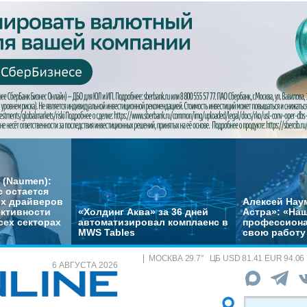
 (Naumen):
с остается
их драйверов
Алексей Нау
ктивности
«Холдинг Аква» за 36 дней
Астра»: «На
сех секторах
автоматизировал комплаенс в
профессиона
MWS Tables
свою работу 
МОСКВА
29.7
°
ЦБ
USD 81.41 EUR 94.06
6 АВГУСТА 2026