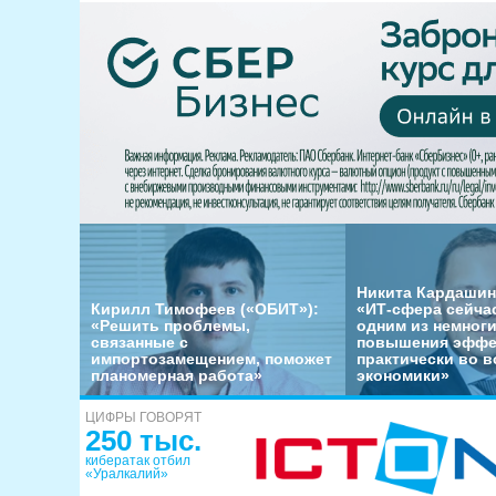
Никита Кардашин
Кирилл Тимофеев («ОБИТ»):
«ИТ-сфера сейча
«Решить проблемы,
одним из немног
связанные с
повышения эффе
импортозамещением, поможет
практически во в
планомерная работа»
экономики»
ЦИФРЫ ГОВОРЯТ
250 тыс.
кибератак отбил
«Уралкалий»