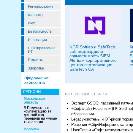
Регулирование
Финансы
Web
Безопасность
Инновации
NGR Softlab и SafeTech
К
CIO/Управление
Lab подтвердили
о
ИТ
совместимость SIEM
S
Гаджеты
Alertix и корпоративного
п
центра сертификации
с
Здоровье
SafeTech CA
Продвижение
сайтов СПб
РЕГИОНЫ
ИНТЕРЕСНЫЕ ССЫЛКИ
Московская
область
Эксперт GSOC: пассивный патч-м
В Подмосковье
«Софтлайн Решения» (ГК Softline
компенсацию за
образования
детский сад
перевели на умные
Legacy-системы и OT-риски торм
технологии
Решения «СёрчИнформ» стали пр
Воронеж
UserGate и «Софт менеджмент» з