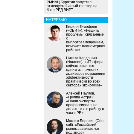
РМИАЦ Бурятии запустил
отказоустойчивый кластер на
базе РЕД ВИРТ
ИНТЕРВЬЮ
Кирилл Тимофеев
(«ОБИТ»): «Решить
проблемы, связанные
с
импортозамещением,
поможет планомерная
работа»
Никита Кардашин
(Naumen): «ИТ-сфера
сейчас остается
одним из немногих
драйверов повышения
эффективности
практически во всех
секторах экономики»
Алексей Наумов,
«Группа Астра»:
«Наши эксперты
профессионально
делают свою работу в
части PR»
Максим Березин (Orion
soft): «Российский
рынок развивается
под эгидой