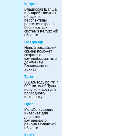
Калуга
Владислав Шапша
и Андрей Никитин
обсудили
перспективы
развития отрасли
беспилотных
систем в Калужской
области
Владимир
Новый российский
сканер поможет
сохранить
крупноформатные
документы
Владимирского
архива
Тула
В 2026 году почти 7
000 жителей Тулы
получили доступ к
проводному
интернету
Орел
МегаФон ускорил
интернет для
дачников
крупнейшего
района Орловской
области
Курск