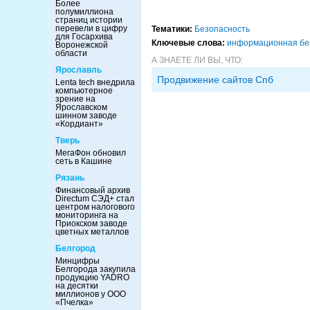
Более
полумиллиона
страниц истории
перевели в цифру
Тематики:
Безопасность
для Госархива
Ключевые слова:
информационная бе
Воронежской
области
А ЗНАЕТЕ ЛИ ВЫ, ЧТО:
Ярославль
Продвижение сайтов Спб
Lenta tech внедрила
компьютерное
зрение на
Ярославском
шинном заводе
«Кордиант»
Тверь
МегаФон обновил
сеть в Кашине
Рязань
Финансовый архив
Directum СЭД+ стал
центром налогового
мониторинга на
Приокском заводе
цветных металлов
Белгород
Минцифры
Белгорода закупила
продукцию YADRO
на десятки
миллионов у ООО
«Пчелка»