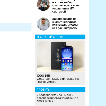
– это не набор
графиков, а основа
управления ИТ-
системой
Зашифровано не
значит невидимо:
как искать угрозы
без расшифровки
ТЕСТОВЫЙ СТЕНД
iQOO 15R
Смартфон iQOO 15R: мощь без
компромиссов
ПРОЕКТЫ
«Холдинг Аква» за 36 дней
автоматизировал комплаенс в
MWS Tables