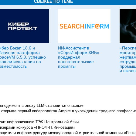
СВЕЖЕЕ ПО ТЕМЕ
ибер Бэкап 18.6 и
ИИ-Ассистент в
«Персп
блачная платформа
«СёрчИнформ КИБ»
монитор
paceVM 6.5.9. успешно
поддержал
жертвам
рошли испытания на
пользовательские
сотрудн
овместимость
промпты
промыш
и школь
енеджмент в эпоху LLM становится опасным
) открыла первый киберполигон Ampire в учреждении среднего професси
озят цифровизацию ТЭК Центральной Азии
изерами конкурса «ПРОФ-IT.Инновация»
ащитили инфраструктуру международной строительной компании «Ренк