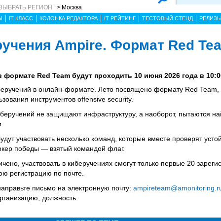
ВЫБРАТЬ РЕГИОН
> Москва
Ы
IT КЛАСС
КОЛОНКА РЕДАКТОРА
IT РЕЙТИНГ
ТЕСТОВЫЙ СТЕНД
РЕЛИЗ
учения Ampire. Формат Red Te
 формате Red Team будут проходить 10 июня 2026 года в 10:00
беручений в онлайн-формате. Лето посвящено формату Red Team, 
ования инструментов offensive security.
беручений не защищают инфраструктуру, а наоборот, пытаются на
.
удут участвовать несколько команд, которые вместе проверят усто
ркер победы — взятый командой флаг.
чено, участвовать в киберучениях смогут только первые 20 зарег
ою регистрацию по почте.
направьте письмо на электронную почту:
ampireteam@amonitoring.r
организацию, должность.