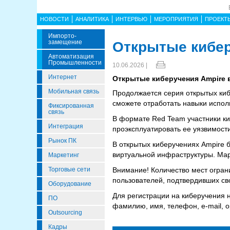
НОВОСТИ
АНАЛИТИКА
ИНТЕРВЬЮ
МЕРОПРИЯТИЯ
ПРОЕКТ
Импорто­
Замещение
Открытые кибер
Автоматизация
Промышленности
10.06.2026 |
Интернет
Открытые киберучения Ampire в
Мобильная связь
Продолжается серия открытых ки
сможете отработать навыки использ
Фиксированная
связь
В формате Red Team участники ки
Интеграция
проэксплуатировать ее уязвимости
Рынок ПК
В открытых киберучениях Ampire б
виртуальной инфраструктуры. Ма
Маркетинг
Торговые сети
Внимание! Количество мест ограни
пользователей, подтвердивших св
Оборудование
Для регистрации на киберучения 
ПО
фамилию, имя, телефон, e-mail, 
Outsourcing
Кадры