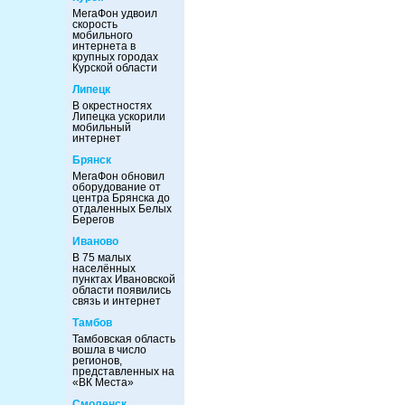
МегаФон удвоил
скорость
мобильного
интернета в
крупных городах
Курской области
Липецк
В окрестностях
Липецка ускорили
мобильный
интернет
Брянск
МегаФон обновил
оборудование от
центра Брянска до
отдаленных Белых
Берегов
Иваново
В 75 малых
населённых
пунктах Ивановской
области появились
связь и интернет
Тамбов
Тамбовская область
вошла в число
регионов,
представленных на
«ВК Места»
Смоленск