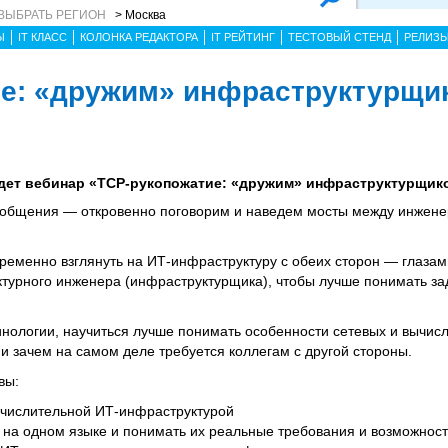
ВЫБРАТЬ РЕГИОН
> Москва
Ы
IT КЛАСС
КОЛОНКА РЕДАКТОРА
IT РЕЙТИНГ
ТЕСТОВЫЙ СТЕНД
РЕЛИЗ
е: «дружим» инфраструктурщи
ройдет вебинар «TCP-рукопожатие: «дружим» инфраструктурщик
 общения — откровенно поговорим и наведем мосты между инжене
ременно взглянуть на ИТ-инфраструктуру с обеих сторон — глазам
ктурного инженера (инфраструктурщика), чтобы лучше понимать за
нологии, научиться лучше понимать особенности сетевых и вычис
и зачем на самом деле требуется коллегам с другой стороны.
вы:
ычислительной ИТ-инфраструктурой
и на одном языке и понимать их реальные требования и возможнос