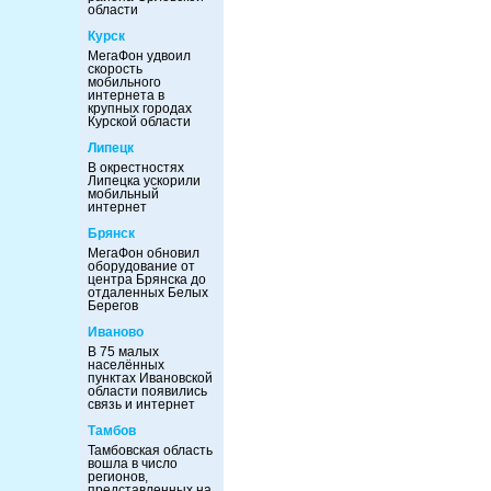
области
Курск
МегаФон удвоил
скорость
мобильного
интернета в
крупных городах
Курской области
Липецк
В окрестностях
Липецка ускорили
мобильный
интернет
Брянск
МегаФон обновил
оборудование от
центра Брянска до
отдаленных Белых
Берегов
Иваново
В 75 малых
населённых
пунктах Ивановской
области появились
связь и интернет
Тамбов
Тамбовская область
вошла в число
регионов,
представленных на