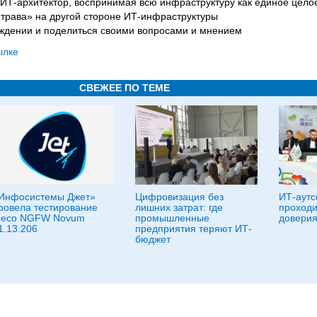
 ИТ-архитектор, воспринимая всю инфраструктуру как единое цело
 трава» на другой стороне ИТ-инфраструктуры
суждении и поделиться своими вопросами и мнением
ылке
СВЕЖЕЕ ПО ТЕМЕ
Инфосистемы Джет»
Цифровизация без
ИТ-аутс
ровела тестирование
лишних затрат: где
проходи
deco NGFW Novum
промышленные
довери
1.13.206
предприятия теряют ИТ-
бюджет