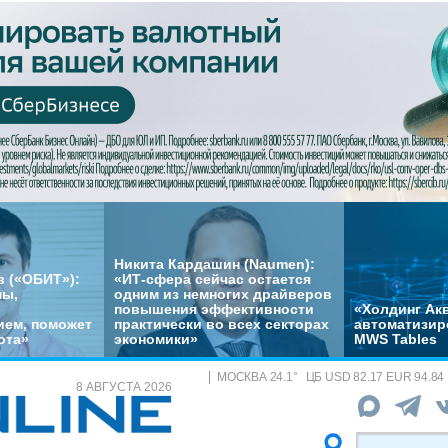
Никита Кардашин (Naumen):
 («ОБИТ»):
«ИТ-сфера сейчас остается
мы,
одним из немногих драйверов
повышения эффективности
«Холдинг Акв
ем, поможет
практически во всех секторах
автоматизир
ота»
экономики»
MWS Tables
МОСКВА
24.1
°
ЦБ
USD 82.17 EUR 94.84
8 АВГУСТА 2026