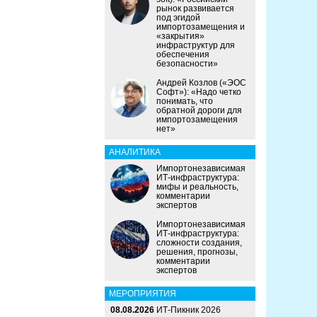
рынок развивается
под эгидой
импортозамещения и
«закрытия»
инфраструктур для
обеспечения
безопасности»
Андрей Козлов («ЭОС
Софт»): «Надо четко
понимать, что
обратной дороги для
импортозамещения
нет»
АНАЛИТИКА
Импортонезависимая
ИТ-инфраструктура:
мифы и реальность,
комментарии
экспертов
Импортонезависимая
ИТ-инфраструктура:
сложности создания,
решения, прогнозы,
комментарии
экспертов
МЕРОПРИЯТИЯ
08.08.2026
ИТ-Пикник 2026