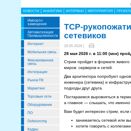
НОВОСТИ
АНАЛИТИКА
ИНТЕРВЬЮ
МЕРОПРИЯТИЯ
ПРОЕКТ
Импорто­
Замещение
TCP-рукопожати
Автоматизация
сетевиков
Промышленности
Интернет
28.05.2026 |
Мобильная связь
28 мая 2026 г. в 11:00 (мск) п
Фиксированная
Стрим пройдет в формате живого
связь
миров: серверов и сетей.
Интеграция
Два архитектора попробуют однов
Рынок ПК
инженера (сетевика) и инфрастру
подходы друг друга.
Маркетинг
Торговые сети
Постараемся выровняться в терми
а главное — слышать, что именно 
Оборудование
Вам будет интересен стрим, если 
ПО
занимаетесь сетевой или в
Outsourcing
хотите говорить с коллегам
Кадры