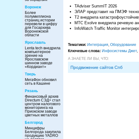
TAdviser SummIT 2026
Воронеж
ЭЛАР представит на ПМЭФ технол
Более
полумиллиона
Т2 внедрила катастрофоустойчив
страниц истории
МТС Exolve внедрила речевую ан
перевели в цифру
для Госархива
InfoWatch Traffic Monitor интегрир
Воронежской
области
Ярославль
Тематики:
Интеграция
,
Оборудование
Lenta tech внедрила
Ключевые слова:
Инфосистемы Джет
,
компьютерное
зрение на
А ЗНАЕТЕ ЛИ ВЫ, ЧТО:
Ярославском
шинном заводе
«Кордиант»
Продвижение сайтов Спб
Тверь
МегаФон обновил
сеть в Кашине
Рязань
Финансовый архив
Directum СЭД+ стал
центром налогового
мониторинга на
Приокском заводе
цветных металлов
Белгород
Минцифры
Белгорода закупила
продукцию YADRO