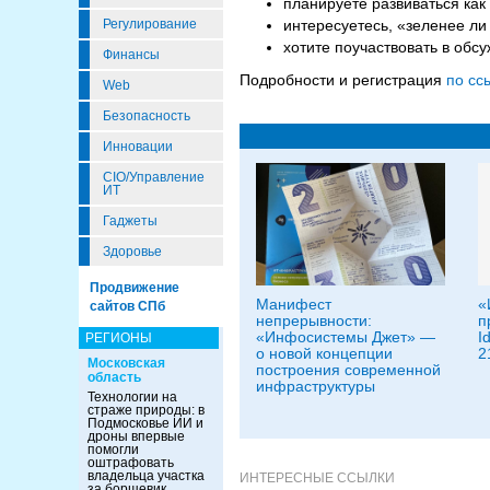
планируете развиваться как
Регулирование
интересуетесь, «зеленее ли
хотите поучаствовать в об
Финансы
Подробности и регистрация
по сс
Web
Безопасность
Инновации
CIO/Управление
ИТ
Гаджеты
Здоровье
Продвижение
Манифест
«
сайтов СПб
непрерывности:
п
«Инфосистемы Джет» —
I
РЕГИОНЫ
о новой концепции
2
Московская
построения современной
область
инфраструктуры
Технологии на
страже природы: в
Подмосковье ИИ и
дроны впервые
помогли
оштрафовать
владельца участка
ИНТЕРЕСНЫЕ ССЫЛКИ
за борщевик