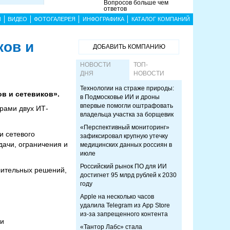
Вопросов больше чем
ответов
Ы
ВИДЕО
ФОТОГАЛЕРЕЯ
ИНФОГРАФИКА
КАТАЛОГ КОМПАНИЙ
ков и
ДОБАВИТЬ КОМПАНИЮ
НОВОСТИ
ТОП-
ДНЯ
НОВОСТИ
Технологии на страже природы:
ов и сетевиков».
в Подмосковье ИИ и дроны
впервые помогли оштрафовать
рами двух ИТ-
владельца участка за борщевик
«Перспективный мониторинг»
и сетевого
зафиксировал крупную утечку
дачи, ограничения и
медицинских данных россиян в
июле
Российский рынок ПО для ИИ
лительных решений,
достигнет 95 млрд рублей к 2030
году
Apple на несколько часов
удалила Telegram из App Store
из-за запрещенного контента
ти
«Тантор Лабс» стала