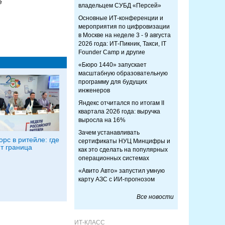
е
владельцем СУБД «Персей»
Основные ИТ-конференции и
мероприятия по цифровизации
в Москве на неделе 3 - 9 августа
2026 года: ИТ-Пикник, Такси, IT
Founder Camp и другие
«Бюро 1440» запускает
масштабную образовательную
программу для будущих
инженеров
Яндекс отчитался по итогам II
квартала 2026 года: выручка
выросла на 16%
Зачем устанавливать
орс в ритейле: где
сертификаты НУЦ Минцифры и
т граница
как это сделать на популярных
я
операционных системах
«Авито Авто» запустил умную
карту АЗС с ИИ-прогнозом
Все новости
ИТ-КЛАСС