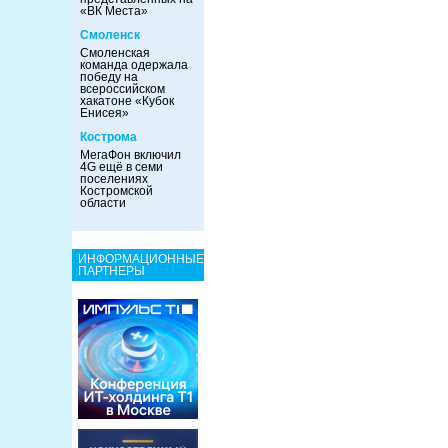
«ВК Места»
Смоленск
Смоленская
команда одержала
победу на
всероссийском
хакатоне «Кубок
Енисея»
Кострома
МегаФон включил
4G ещё в семи
поселениях
Костромской
области
ИНФОРМАЦИОННЫЕ
ПАРТНЕРЫ