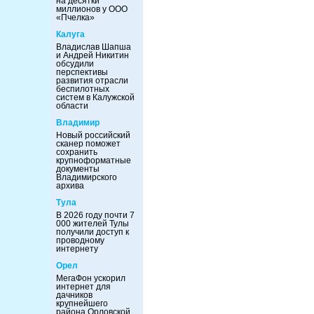
на десятки
миллионов у ООО
«Пчелка»
Калуга
Владислав Шапша
и Андрей Никитин
обсудили
перспективы
развития отрасли
беспилотных
систем в Калужской
области
Владимир
Новый российский
сканер поможет
сохранить
крупноформатные
документы
Владимирского
архива
Тула
В 2026 году почти 7
000 жителей Тулы
получили доступ к
проводному
интернету
Орел
МегаФон ускорил
интернет для
дачников
крупнейшего
района Орловской