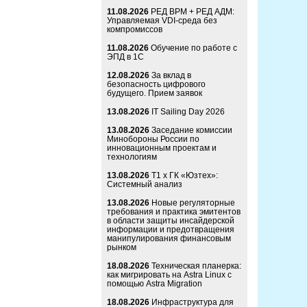
11.08.2026
РЕД ВРМ + РЕД АДМ:
Управляемая VDI-среда без
компромиссов
11.08.2026
Обучение по работе с
ЭПД в 1С
12.08.2026
За вклад в
безопасность цифрового
будущего. Прием заявок
13.08.2026
IT Sailing Day 2026
13.08.2026
Заседание комиссии
Минобороны России по
инновационным проектам и
технологиям
13.08.2026
Т1 x ГК «Юзтех»:
Системный анализ
13.08.2026
Новые регуляторные
требования и практика эмитентов
в области защиты инсайдерской
информации и предотвращения
манипулирования финансовым
рынком
18.08.2026
Техническая планерка:
как мигрировать на Astra Linux с
помощью Astra Migration
18.08.2026
Инфраструктура для