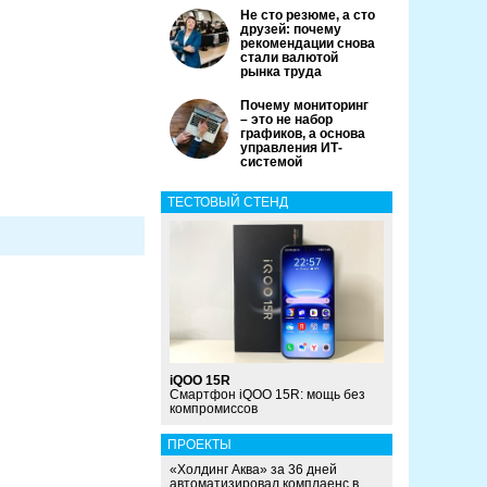
Не сто резюме, а сто
друзей: почему
рекомендации снова
стали валютой
рынка труда
Почему мониторинг
– это не набор
графиков, а основа
управления ИТ-
системой
ТЕСТОВЫЙ СТЕНД
iQOO 15R
Смартфон iQOO 15R: мощь без
компромиссов
ПРОЕКТЫ
«Холдинг Аква» за 36 дней
автоматизировал комплаенс в