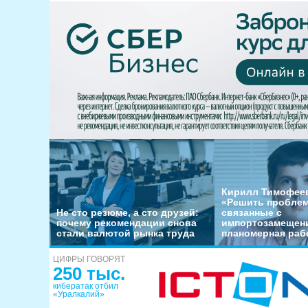
Кирилл Тимофеев
«Решить пробле
Не сто резюме, а сто друзей:
связанные с
почему рекомендации снова
импортозамещени
стали валютой рынка труда
планомерная раб
ЦИФРЫ ГОВОРЯТ
250 тыс.
кибератак отбил
«Уралкалий»