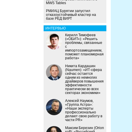
MWS Tables
РМИАЦ Бурятии запустил
отказоустойчивый кластер на
базе РЕД ВИРТ
ИНТЕРВЬЮ
Кирилл Тимофеев
(«ОБИТ»): «Решить
проблемы, связанные
с
импортозамещением,
поможет планомерная
работа»
Никита Кардашин
(Naumen): «ИТ-сфера
сейчас остается
одним из немногих
драйверов повышения
эффективности
практически во всех
секторах экономики»
Алексей Наумов,
«Группа Астра»:
«Наши эксперты
профессионально
делают свою работу в
части PR»
Максим Березин (Orion
soft): «Российский