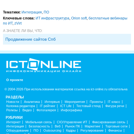
Тематики:
Интеграция
,
ПО
Ключевые слова:
ИТ инфраструктура
,
Orion soft
,
бесплатные вебинары
по ИТ
,
zVirt
А ЗНАЕТЕ ЛИ ВЫ, ЧТО:
Продвижение сайтов Спб
О проекте
© 2004-2026 При использовании материалов ссылка на ict-online.ru обязательна
РАЗДЕЛЫ
Новости
Аналитика
Интервью
Мероприятия
Проекты
IT класс
Колонка редактора
IT рейтинг
ICT Life
Тестовый стенд
Фигура речи
Релизы
Видео
Фотогалерея
Инфографика
РУБРИКИ
Интернет
Мобильная связь
CIO/Управление ИТ
Фиксированная связь
Интеграция
Безопасность
Веб
Рынок ПК
Маркетинг
Торговые сети
Оборудование
ПО
Outsourcing
Кадры
Регулирование
Финансы