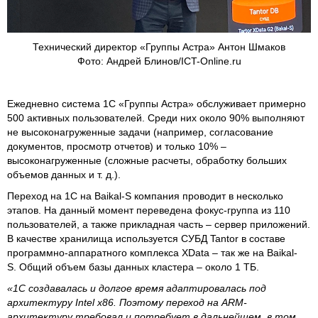
Технический директор «Группы Астра» Антон Шмаков
Фото: Андрей Блинов/ICT-Online.ru
Ежедневно система 1С «Группы Астра» обслуживает примерно
500 активных пользователей. Среди них около 90% выполняют
не высоконагруженные задачи (например, согласование
документов, просмотр отчетов) и только 10% –
высоконагруженные (сложные расчеты, обработку больших
объемов данных и т. д.).
Переход на 1С на Baikal-S компания проводит в несколько
этапов. На данный момент переведена фокус-группа из 110
пользователей, а также прикладная часть – сервер приложений.
В качестве хранилища используется СУБД Tantor в составе
программно-аппаратного комплекса XData – так же на Baikal-
S. Общий объем базы данных кластера – около 1 ТБ.
«1С создавалась и долгое время адаптировалась под
архитектуру Intel x86. Поэтому переход на ARM-
архитектуру требовал и потребует в дальнейшем, в том