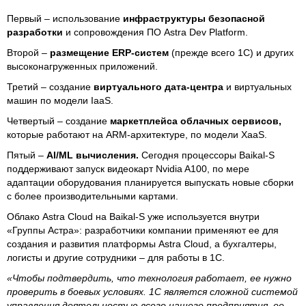
Первый – использование
инфраструктуры безопасной
разработки
и сопровождения ПО Astra Dev Platform.
Второй –
размещение ERP-систем
(прежде всего 1С) и других
высоконагруженных приложений.
Третий – создание
виртуального дата-центра
и виртуальных
машин по модели IaaS.
Четвертый – создание
маркетплейса облачных сервисов,
которые работают на ARM-архитектуре, по модели XaaS.
Пятый –
AI/ML вычисления.
Сегодня процессоры Baikal-S
поддерживают запуск видеокарт Nvidia A100, по мере
адаптации оборудования планируется выпускать новые сборки
с более производительными картами.
Облако Astra Cloud на Baikal-S уже используется внутри
«Группы Астра»: разработчики компании применяют ее для
создания и развития платформы Astra Cloud, а бухгалтеры,
логисты и другие сотрудники – для работы в 1С.
«Чтобы подтвердить, что технология работает, ее нужно
проверить в боевых условиях. 1С является сложной системой
управления деятельностью всего нашего предприятия, ее