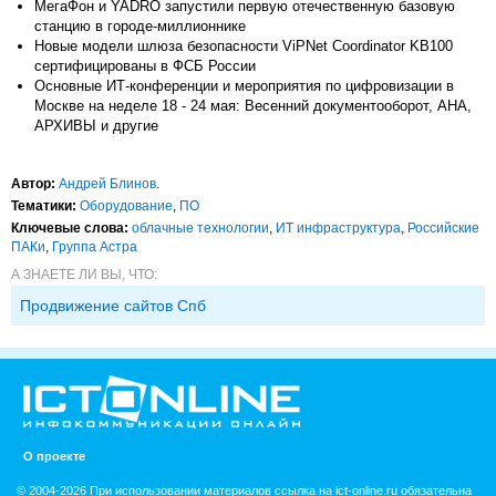
МегаФон и YADRO запустили первую отечественную базовую
станцию в городе-миллионнике
Новые модели шлюза безопасности ViPNet Coordinator KB100
сертифицированы в ФСБ России
Основные ИТ-конференции и мероприятия по цифровизации в
Москве на неделе 18 - 24 мая: Весенний документооборот, АНА,
АРХИВЫ и другие
Автор:
Андрей Блинов
.
Тематики:
Оборудование
,
ПО
Ключевые слова:
облачные технологии
,
ИТ инфраструктура
,
Российские
ПАКи
,
Группа Астра
А ЗНАЕТЕ ЛИ ВЫ, ЧТО:
Продвижение сайтов Спб
О проекте
© 2004-2026 При использовании материалов ссылка на ict-online.ru обязательна