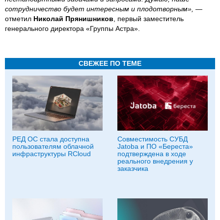
сотрудничество будет интересным и плодотворным», —
отметил
Николай Прянишников
, первый заместитель
генерального директора «Группы Астра».
СВЕЖЕЕ ПО ТЕМЕ
РЕД ОС стала доступна
Совместимость СУБД
пользователям облачной
Jatoba и ПО «Береста»
инфраструктуры RCloud
подтверждена в ходе
реального внедрения у
заказчика