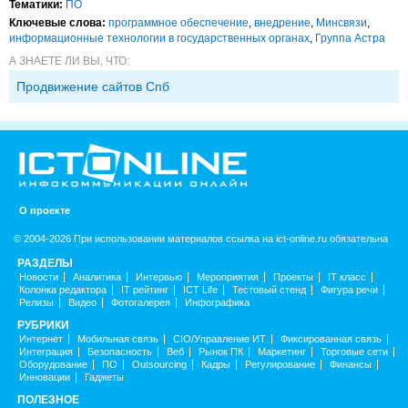
Тематики:
ПО
Ключевые слова:
программное обеспечение
,
внедрение
,
Минсвязи
,
информационные технологии в государственных органах
,
Группа Астра
А ЗНАЕТЕ ЛИ ВЫ, ЧТО:
Продвижение сайтов Спб
О проекте
© 2004-2026 При использовании материалов ссылка на ict-online.ru обязательна
РАЗДЕЛЫ
Новости
Аналитика
Интервью
Мероприятия
Проекты
IT класс
Колонка редактора
IT рейтинг
ICT Life
Тестовый стенд
Фигура речи
Релизы
Видео
Фотогалерея
Инфографика
РУБРИКИ
Интернет
Мобильная связь
CIO/Управление ИТ
Фиксированная связь
Интеграция
Безопасность
Веб
Рынок ПК
Маркетинг
Торговые сети
Оборудование
ПО
Outsourcing
Кадры
Регулирование
Финансы
Инновации
Гаджеты
ПОЛЕЗНОЕ