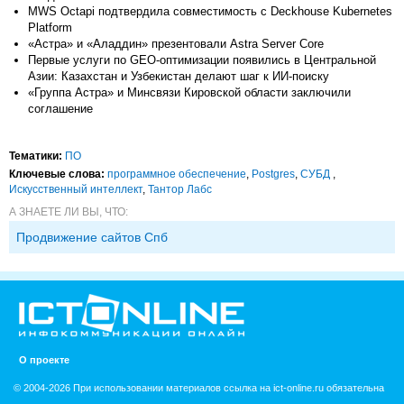
MWS Octapi подтвердила совместимость с Deckhouse Kubernetes
Platform
«Астра» и «Аладдин» презентовали Astra Server Core
Первые услуги по GEO-оптимизации появились в Центральной
Азии: Казахстан и Узбекистан делают шаг к ИИ-поиску
«Группа Астра» и Минсвязи Кировской области заключили
соглашение
Тематики:
ПО
Ключевые слова:
программное обеспечение
,
Postgres
,
СУБД
,
Искусственный интеллект
,
Тантор Лабс
А ЗНАЕТЕ ЛИ ВЫ, ЧТО:
Продвижение сайтов Спб
О проекте
© 2004-2026 При использовании материалов ссылка на ict-online.ru обязательна