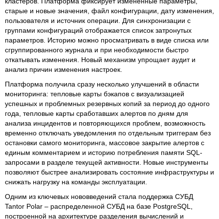
кластеров. Платформа фиксирует измененные параметры,
старые и новые значения, файл конфигурации, дату изменения,
пользователя и источник операции. Для синхронизации с
группами конфигураций отображается список затронутых
параметров. Историю можно просматривать в виде списка или
сгруппированного журнала и при необходимости быстро
откатывать изменения. Новый механизм упрощает аудит и
анализ причин изменения настроек.
Платформа получила сразу несколько улучшений в области
мониторинга: тепловые карты бэкапов с визуализацией
успешных и проблемных резервных копий за период до одного
года, тепловые карты сработавших алертов по дням для
анализа инцидентов и повторяющихся проблем, возможность
временно отключать уведомления по отдельным триггерам без
остановки самого мониторинга, массовое закрытие алертов с
единым комментарием и историю потребления памяти SQL-
запросами в разделе текущей активности. Новые инструменты
позволяют быстрее анализировать состояние инфраструктуры и
снижать нагрузку на команды эксплуатации.
Одним из ключевых нововведений стала поддержка СУБД
Tantor Polar – распределенной СУБД на базе PostgreSQL,
построенной на архитектуре разделения вычислений и