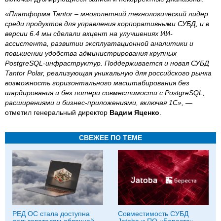
«Платформа Tantor – многолетний технологический лидер
среди продуктов для управления корпоративными СУБД, и в
версии 6.4 мы сделали акцент на улучшениях ИИ-
ассистента, развитии эксплуатационной аналитики и
повышении удобства администрирования крупных
PostgreSQL-инфраструктур. Поддерживается и новая СУБД
Tantor Polar, реализующая уникальную для российского рынка
возможность горизонтального масштабирования без
шардирования и без потери совместимости с PostgreSQL,
расширениями и бизнес-приложениями, включая 1С», —
отметил генеральный директор
Вадим Яценко
.
СВЕЖЕЕ ПО ТЕМЕ
РЕД ОС стала доступна
Совместимость СУБД
пользователям облачной
Jatoba и ПО «Береста»