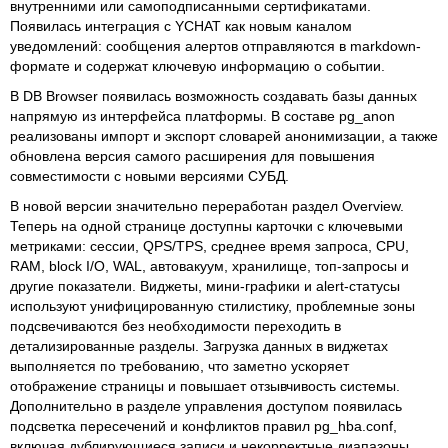
внутренними или самоподписанными сертификатами.
Появилась интеграция с YCHAT как новым каналом
уведомлений: сообщения алертов отправляются в markdown-
формате и содержат ключевую информацию о событии.
В DB Browser появилась возможность создавать базы данных
напрямую из интерфейса платформы. В составе pg_anon
реализованы импорт и экспорт словарей анонимизации, а также
обновлена версия самого расширения для повышения
совместимости с новыми версиями СУБД.
В новой версии значительно переработан раздел Overview.
Теперь на одной странице доступны карточки с ключевыми
метриками: сессии, QPS/TPS, среднее время запроса, CPU,
RAM, block I/O, WAL, автовакуум, хранилище, топ-запросы и
другие показатели. Виджеты, мини-графики и alert-статусы
используют унифицированную стилистику, проблемные зоны
подсвечиваются без необходимости переходить в
детализированные разделы. Загрузка данных в виджетах
выполняется по требованию, что заметно ускоряет
отображение страницы и повышает отзывчивость системы.
Дополнительно в разделе управления доступом появилась
подсветка пересечений и конфликтов правил pg_hba.conf,
включая дублирующиеся записи и некорректные диапазоны.