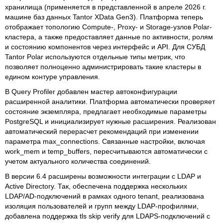
хранилища (применяется в представленной в апреле 2026 г.
машине баз данных Tantor XData Gen3). Платформа теперь
отображает топологию Compute-, Proxy- и Storage-узлов Polar-
кластера, а также предоставляет данные по активности, ролям
и состоянию компонентов через интерфейс и API. Для СУБД
Tantor Polar используются отдельные типы метрик, что
позволяет полноценно администрировать такие кластеры в
едином контуре управления.
В Query Profiler добавлен мастер автоконфигурации
расширенной аналитики. Платформа автоматически проверяет
состояние экземпляра, предлагает необходимые параметры
PostgreSQL и инициализирует нужные расширения. Реализован
автоматический перерасчет рекомендаций при изменении
параметра max_connections. Связанные настройки, включая
work_mem и temp_buffers, пересчитываются автоматически с
учетом актуального количества соединений.
В версии 6.4 расширены возможности интеграции с LDAP и
Active Directory. Так, обеспечена поддержка нескольких
LDAP/AD-подключений в рамках одного tenant, реализована
изоляция пользователей и групп между LDAP-профилями,
добавлена поддержка tls skip verify для LDAPS-подключений с