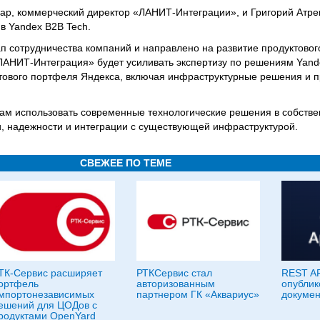
ар, коммерческий директор «ЛАНИТ-Интеграции», и Григорий Атре
в Yandex B2B Tech.
п сотрудничества компаний и направлено на развитие продуктовог
«ЛАНИТ-Интеграция» будет усиливать экспертизу по решениям Yand
ктового портфеля Яндекса, включая инфраструктурные решения и п
кам использовать современные технологические решения в собстве
и, надежности и интеграции с существующей инфраструктурой.
СВЕЖЕЕ ПО ТЕМЕ
ТК-Сервис расширяет
РТКСервис стал
REST AP
ортфель
авторизованным
опублик
мпортонезависимых
партнером ГК «Аквариус»
докумен
ешений для ЦОДов с
родуктами OpenYard