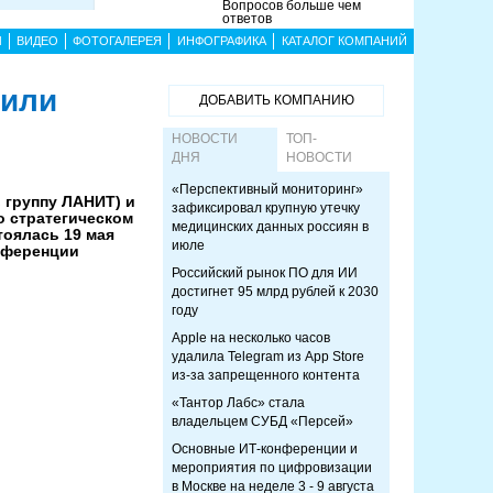
Вопросов больше чем
ответов
Ы
ВИДЕО
ФОТОГАЛЕРЕЯ
ИНФОГРАФИКА
КАТАЛОГ КОМПАНИЙ
чили
ДОБАВИТЬ КОМПАНИЮ
НОВОСТИ
ТОП-
ДНЯ
НОВОСТИ
«Перспективный мониторинг»
 группу ЛАНИТ) и
зафиксировал крупную утечку
о стратегическом
медицинских данных россиян в
тоялась 19 мая
июле
онференции
Российский рынок ПО для ИИ
достигнет 95 млрд рублей к 2030
году
Apple на несколько часов
удалила Telegram из App Store
из-за запрещенного контента
«Тантор Лабс» стала
владельцем СУБД «Персей»
Основные ИТ-конференции и
мероприятия по цифровизации
в Москве на неделе 3 - 9 августа