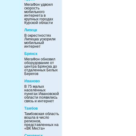
МегаФон удвоил
скорость
мобильного
интернета в
крупных городах
Курской области
Липецк
В окрестностях
Липецка ускорили
мобильный
интернет
Брянск
МегаФон обновил
оборудование от
центра Брянска до
отдаленных Белых
Берегов
Иваново
В 75 малых
населённых
пунктах Ивановской
области появились
связь и интернет
Тамбов
Тамбовская область
вошла в число
регионов,
представленных на
«ВК Места»
Смоленск