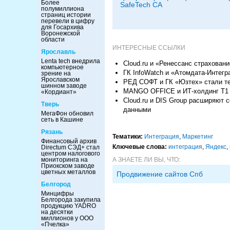
Более
SafeTech CA
полумиллиона
страниц истории
перевели в цифру
для Госархива
Воронежской
области
ИНТЕРЕСНЫЕ ССЫЛКИ
Ярославль
Lenta tech внедрила
Cloud.ru и «Ренессанс страхован
компьютерное
ГК InfoWatch и «Атомдата-Интег
зрение на
Ярославском
РЕД СОФТ и ГК «Юзтех» стали т
шинном заводе
MANGO OFFICE и ИТ-холдинг Т1 
«Кордиант»
Cloud.ru и DIS Group расширяют
Тверь
данными
МегаФон обновил
сеть в Кашине
Рязань
Тематики:
Интеграция
,
Маркетинг
Финансовый архив
Ключевые слова:
интеграция
,
Яндекс
,
Directum СЭД+ стал
центром налогового
А ЗНАЕТЕ ЛИ ВЫ, ЧТО:
мониторинга на
Приокском заводе
цветных металлов
Продвижение сайтов Спб
Белгород
Минцифры
Белгорода закупила
продукцию YADRO
на десятки
миллионов у ООО
«Пчелка»