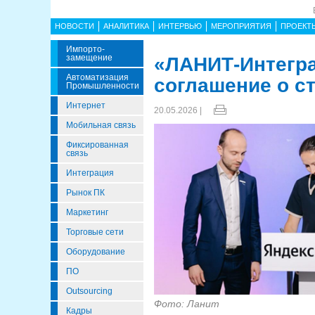
НОВОСТИ
АНАЛИТИКА
ИНТЕРВЬЮ
МЕРОПРИЯТИЯ
ПРОЕКТ
Импорто­
Замещение
«ЛАНИТ-Интегра
Автоматизация
соглашение о с
Промышленности
Интернет
20.05.2026 |
Мобильная связь
Фиксированная
связь
Интеграция
Рынок ПК
Маркетинг
Торговые сети
Оборудование
ПО
Outsourcing
Фото: Ланит
Кадры