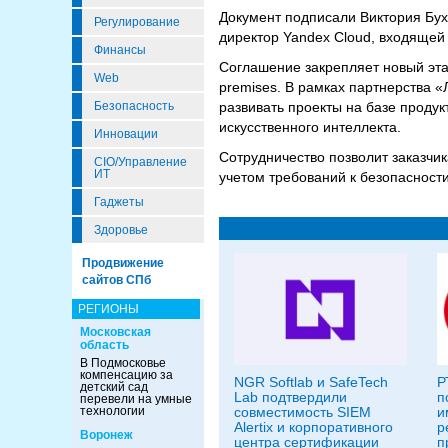
Документ подписали Виктория Бух
Регулирование
директор Yandex Cloud, входящей 
Финансы
Соглашение закрепляет новый эта
Web
premises. В рамках партнерства 
развивать проекты на базе проду
Безопасность
искусственного интеллекта.
Инновации
Сотрудничество позволит заказчи
CIO/Управление
ИТ
учетом требований к безопасност
Гаджеты
Здоровье
Продвижение
сайтов СПб
РЕГИОНЫ
Московская
область
В Подмосковье
компенсацию за
NGR Softlab и SafeTech
Р
детский сад
Lab подтвердили
п
перевели на умные
совместимость SIEM
и
технологии
Alertix и корпоративного
р
Воронеж
центра сертификации
п