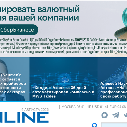
 (Naumen):
с остается
их драйверов
Алексей Нау
ктивности
«Холдинг Аква» за 36 дней
Астра»: «На
сех секторах
автоматизировал комплаенс в
профессиона
MWS Tables
свою работу 
МОСКВА
26.4
°
ЦБ
USD 81.41 EUR 94.06
6 АВГУСТА 2026