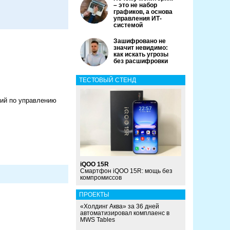
– это не набор
графиков, а основа
управления ИТ-
системой
Зашифровано не
значит невидимо:
как искать угрозы
без расшифровки
ТЕСТОВЫЙ СТЕНД
ний по управлению
iQOO 15R
Смартфон iQOO 15R: мощь без
компромиссов
ПРОЕКТЫ
«Холдинг Аква» за 36 дней
автоматизировал комплаенс в
MWS Tables