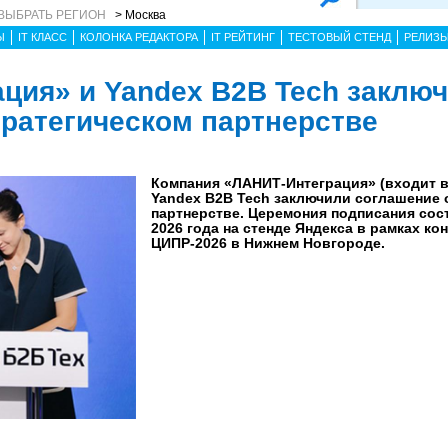
ВЫБРАТЬ РЕГИОН
> Москва
Ы
IT КЛАСС
КОЛОНКА РЕДАКТОРА
IT РЕЙТИНГ
ТЕСТОВЫЙ СТЕНД
РЕЛИЗ
ция» и Yandex B2B Tech заклю
тратегическом партнерстве
Компания «ЛАНИТ-Интеграция» (входит в
Yandex B2B Tech заключили соглашение 
партнерстве. Церемония подписания сос
2026 года на стенде Яндекса в рамках к
ЦИПР-2026 в Нижнем Новгороде.