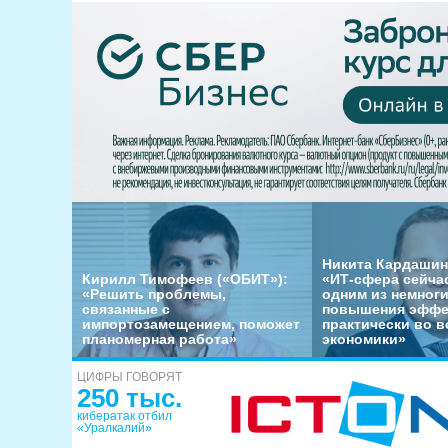
Никита Кардашин
Кирилл Тимофеев («ОБИТ»):
«ИТ-сфера сейча
«Решить проблемы,
одним из немног
связанные с
повышения эффе
импортозамещением, поможет
практически во в
планомерная работа»
экономики»
ЦИФРЫ ГОВОРЯТ
250 тыс.
кибератак отбил
«Уралкалий»