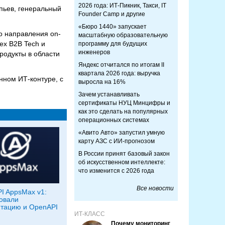
2026 года: ИТ-Пикник, Такси, IT
пьев, генеральный
Founder Camp и другие
«Бюро 1440» запускает
о направления on-
масштабную образовательную
ex B2B Tech и
программу для будущих
инженеров
родукты в области
Яндекс отчитался по итогам II
квартала 2026 года: выручка
нном ИТ-контуре, с
выросла на 16%
Зачем устанавливать
сертификаты НУЦ Минцифры и
как это сделать на популярных
операционных системах
«Авито Авто» запустил умную
карту АЗС с ИИ-прогнозом
В России принят базовый закон
об искусственном интеллекте:
что изменится с 2026 года
Все новости
I AppsMax v1:
овали
тацию и OpenAPI
ИТ-КЛАСС
Почему мониторинг