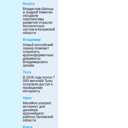
Калуга
Владислав Шапша
и Андрей Никитин
обсудили
перспективы
развития отрасли
беспилотных
систем в Калужской
области
Владимир
Новый российский
сканер поможет
сохранить
крупноформатные
документы
Владимирского
архива
Тула
В 2026 году почти 7
000 жителей Тулы
получили доступ к
проводному
интернету
Орел
МегаФон ускорил
интернет для
дачников
крупнейшего
района Орловской
области
Курск