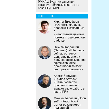
РМИАЦ Бурятии запустил
отказоустойчивый кластер на
базе РЕД ВИРТ
ИНТЕРВЬЮ
Кирилл Тимофеев
(«ОБИТ»): «Решить
проблемы, связанные
с
импортозамещением,
поможет планомерная
работа»
Никита Кардашин
(Naumen): «ИТ-сфера
сейчас остается
одним из немногих
драйверов повышения
эффективности
практически во всех
секторах экономики»
Алексей Наумов,
«Группа Астра»:
«Наши эксперты
профессионально
делают свою работу в
части PR»
Максим Березин (Orion
soft): «Российский
рынок развивается
под эгидой