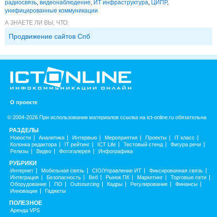
радиосвязь
,
видеонаблюдение
,
ИТ инфраструктура
,
ЦИПР
,
унифицированные коммуникации
А ЗНАЕТЕ ЛИ ВЫ, ЧТО:
Продвижение сайтов Спб
О проекте
© 2004-2026 При использовании материалов ссылка на ict-online.ru обязательна
РАЗДЕЛЫ
Новости
Аналитика
Интервью
Мероприятия
Проекты
IT класс
Колонка редактора
IT рейтинг
ICT Life
Тестовый стенд
Фигура речи
Релизы
Видео
Фотогалерея
Инфографика
РУБРИКИ
Интернет
Мобильная связь
CIO/Управление ИТ
Фиксированная связь
Интеграция
Безопасность
Веб
Рынок ПК
Маркетинг
Торговые сети
Оборудование
ПО
Outsourcing
Кадры
Регулирование
Финансы
Инновации
Гаджеты
ПОЛЕЗНОЕ
Аренда VPS