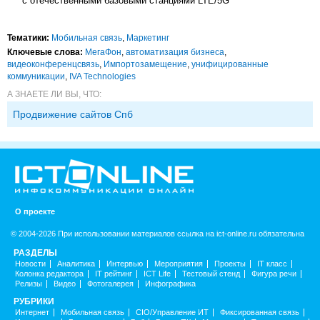
с отечественными базовыми станциями LTE/5G
Тематики:
Мобильная связь
,
Маркетинг
Ключевые слова:
МегаФон
,
автоматизация бизнеса
,
видеоконференцсвязь
,
Импорто­замещение
,
унифицированные
коммуникации
,
IVA Technologies
А ЗНАЕТЕ ЛИ ВЫ, ЧТО:
Продвижение сайтов Спб
О проекте
© 2004-2026 При использовании материалов ссылка на ict-online.ru обязательна
РАЗДЕЛЫ
Новости
Аналитика
Интервью
Мероприятия
Проекты
IT класс
Колонка редактора
IT рейтинг
ICT Life
Тестовый стенд
Фигура речи
Релизы
Видео
Фотогалерея
Инфографика
РУБРИКИ
Интернет
Мобильная связь
CIO/Управление ИТ
Фиксированная связь