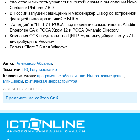
Удобство и гибкость управления контейнерами в обновлении Nova
Container Platform 7.6.0
В России запущен защищённый мессенджер Dialog со встроенной
функцией видеотрансляций с БПЛА
"Аладдин" и "НТЦ ИТ РОСА" подтвердили совместимость Aladdin
Enterprise CA с РОСА Хром 12 и РОСА Dynamic Directory
Компания OCS представит на ЦИПР мультимедийную карту «ИТ-
дистрибуция в России»
Релиз uClient 7.5 для Windows
Автор:
Александр Абрамов
.
Тематики:
ПО
,
Регулирование
Ключевые слова:
программное обеспечение
,
Импорто­замещение
,
Минцифры
,
критическая инфраструктура
А ЗНАЕТЕ ЛИ ВЫ, ЧТО:
Продвижение сайтов Спб