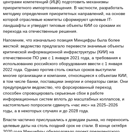
центрами компетенций (ИЦК) подготовить механизмы
приоритетного импортозамещения. В частности, разработать
методику определения приоритетных направлений, на основе
которой отраслевые комитеты сформируют целевые IT-
ландшафты и утвердят типовые объекты КИИ со сроками их
перехода на отечественные решения.
Напомним, что изначально позиция Минцифры была более
жесткой: ведомство предлагало перевести значимые объекты
критической информационной инфраструктуры (КИИ) на
отечественное ПО уже с 1 января 2021 года, а требования к
использованию российского оборудования ввести с 1 января
2022 года. Однако против столь сжатых сроков выступили
многие организации и компании, относящиеся к объектам КИИ,
в том числе банки, поставщики энергии и операторы связи. Они
предупредили ведомство, что форсированный переход
способен спровоцировать серьезные сбои в работе
информационных систем вплоть до масштабных коллапсов, и
настоятельно попросили сдвинуть «час икс» на 2025–2026
годы, а в некоторых случаях и до 2028 года.
Власти частично прислушались к доводам рынка, но переносить
целевые даты на столь поздний срок не стали. В конце октября
2020 года Минцифры обнародовало проект президентского