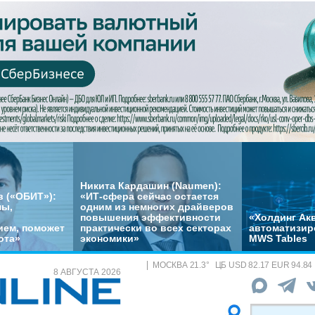
Никита Кардашин (Naumen):
 («ОБИТ»):
«ИТ-сфера сейчас остается
мы,
одним из немногих драйверов
повышения эффективности
«Холдинг Акв
ем, поможет
практически во всех секторах
автоматизир
ота»
экономики»
MWS Tables
МОСКВА
21.3
°
ЦБ
USD 82.17 EUR 94.84
8 АВГУСТА 2026