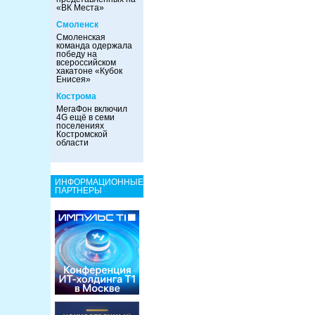
«ВК Места»
Смоленск
Смоленская
команда одержала
победу на
всероссийском
хакатоне «Кубок
Енисея»
Кострома
МегаФон включил
4G ещё в семи
поселениях
Костромской
области
ИНФОРМАЦИОННЫЕ
ПАРТНЕРЫ