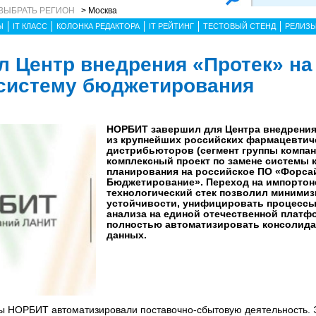
ВЫБРАТЬ РЕГИОН
> Москва
Ы
IT КЛАСС
КОЛОНКА РЕДАКТОРА
IT РЕЙТИНГ
ТЕСТОВЫЙ СТЕНД
РЕЛИЗ
 Центр внедрения «Протек» на
 систему бюджетирования
НОРБИТ завершил для Центра внедрения 
из крупнейших российских фармацевтич
дистрибьюторов (сегмент группы компан
комплексный проект по замене системы 
планирования на российское ПО «Форсай
Бюджетирование». Переход на импорто
технологический стек позволил минимиз
устойчивости, унифицировать процессы
анализа на единой отечественной платф
полностью автоматизировать консолид
данных.
ы НОРБИТ автоматизировали поставочно-сбытовую деятельность. Э