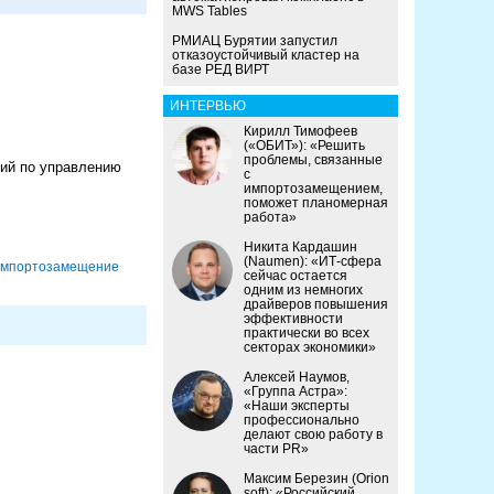
MWS Tables
РМИАЦ Бурятии запустил
отказоустойчивый кластер на
базе РЕД ВИРТ
ИНТЕРВЬЮ
Кирилл Тимофеев
(«ОБИТ»): «Решить
проблемы, связанные
ний по управлению
с
импортозамещением,
поможет планомерная
работа»
Никита Кардашин
(Naumen): «ИТ-сфера
мпорто­замещение
сейчас остается
одним из немногих
драйверов повышения
эффективности
практически во всех
секторах экономики»
Алексей Наумов,
«Группа Астра»:
«Наши эксперты
профессионально
делают свою работу в
части PR»
Максим Березин (Orion
soft): «Российский