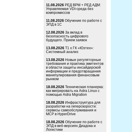
11.08.2026
РЕД ВРМ + РЕД АДМ:
Управляемая VDI-среда без
компромиссов
11.08.2026
Обучение по работе с
ЭПД в 1С
12.08.2026
За вклад в
безопасность цифрового
будущего. Прием заявок
13.08.2026
Т1 x ГК «Юзтех»:
Системный анализ
13.08.2026
Новые регуляторные
требования и практика эмитентов
в области защиты инсайдерской
информации и предотвращения
манипулирования финансовым
рынком
18.08.2026
Техническая планерка:
как мигрировать на Astra Linux с
помощью Astra Migration
18.08.2026
Инфраструктура для
разработки на гиперскорости:
сервисы самообслуживания и
MCP в HyperDrive
18.08.2026
Обучение по работе с
ЭПД в веб-версиях Диадока и
Логистики