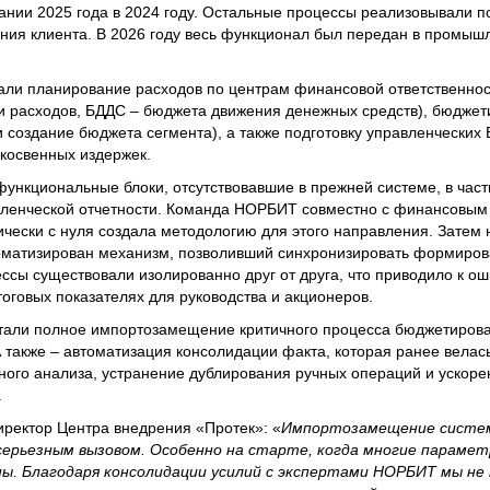
ании 2025 года в 2024 году. Остальные процессы реализовывали п
ания клиента. В 2026 году весь функционал был передан в промы
али планирование расходов по центрам финансовой ответственно
и расходов, БДДС – бюджета движения денежных средств), бюдже
 создание бюджета сегмента), а также подготовку управленческих
косвенных издержек.
ункциональные блоки, отсутствовавшие в прежней системе, в част
вленческой отчетности. Команда НОРБИТ совместно с финансовы
чески с нуля создала методологию для этого направления. Затем 
оматизирован механизм, позволивший синхронизировать формиров
ессы существовали изолированно друг от друга, что приводило к о
оговых показателях для руководства и акционеров.
стали полное импортозамещение критичного процесса бюджетиров
 также – автоматизация консолидации факта, которая ранее велась 
ного анализа, устранение дублирования ручных операций и ускор
.
иректор Центра внедрения «Протек»: «
Импортозамещение систе
серьезным вызовом. Особенно на старте, когда многие параме
ны. Благодаря консолидации усилий с экспертами НОРБИТ мы не