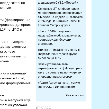
оследовательно,
владельцем СУБД «Персей»
шленную
Основные ИТ-конференции и
мероприятия по цифровизации
в Москве на неделе 3 - 9 августа
сти (формирование
2026 года: ИТ-Пикник, Такси, IT
тирование дочерних
Founder Camp и другие
 БДР по ЦФО и
«Бюро 1440» запускает
масштабную образовательную
программу для будущих
ности – модели
инженеров
м департаментом
Яндекс отчитался по итогам II
на основе
квартала 2026 года: выручка
ание отчетов по
выросла на 16%
шибкам,
Зачем устанавливать
сертификаты НУЦ Минцифры и
как это сделать на популярных
ания и снижение
операционных системах
только в Excel,
ение формирования
«Авито Авто» запустил умную
карту АЗС с ИИ-прогнозом
мы
Все новости
тры и метрики еще
 только успешно
ИТ-КЛАСС