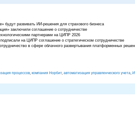
ие» будут развивать ИИ-решения для страхового бизнеса
рация» заключили соглашение о сотрудничестве
ехнологическими партнерами на ЦИПР 2026
подписали на ЦИПР соглашение о стратегическом сотрудничестве
 сотрудничество в сфере облачного развертывания платформенных реше
изация процессов
,
компания Норбит
,
автоматизация управленческого учета
,
И