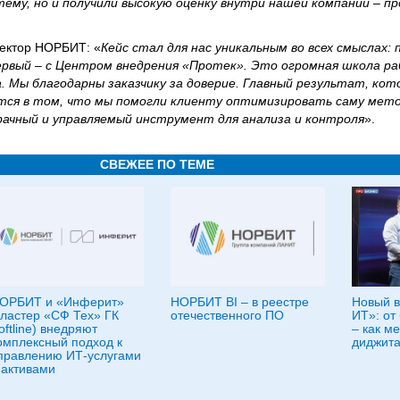
тему, но и получили высокую оценку внутри нашей компании – п
ректор НОРБИТ: «
Кейс стал для нас уникальным во всех смыслах: 
рвый – с Центром внедрения «Протек». Это огромная школа ра
 Мы благодарны заказчику за доверие. Главный результат, кот
тся в том, что мы помогли клиенту оптимизировать саму мет
рачный и управляемый инструмент для анализа и контроля
».
СВЕЖЕЕ ПО ТЕМЕ
ОРБИТ и «Инферит»
НОРБИТ BI – в реестре
Новый в
кластер «СФ Тех» ГК
отечественного ПО
ИT»: от
oftline) внедряют
– как м
омплексный подход к
диджита
правлению ИТ-услугами
 активами