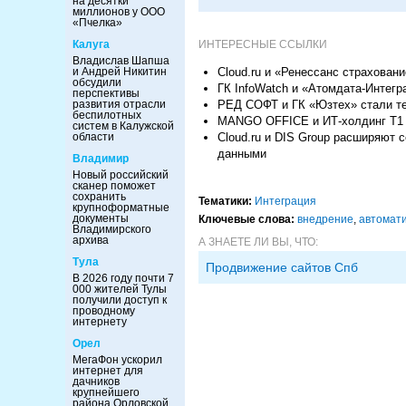
на десятки
миллионов у ООО
«Пчелка»
ИНТЕРЕСНЫЕ ССЫЛКИ
Калуга
Владислав Шапша
Cloud.ru и «Ренессанс страхован
и Андрей Никитин
обсудили
ГК InfoWatch и «Атомдата-Интег
перспективы
РЕД СОФТ и ГК «Юзтех» стали т
развития отрасли
беспилотных
MANGO OFFICE и ИТ-холдинг Т1 
систем в Калужской
Cloud.ru и DIS Group расширяют
области
данными
Владимир
Новый российский
сканер поможет
сохранить
Тематики:
Интеграция
крупноформатные
документы
Ключевые слова:
внедрение
,
автомат
Владимирского
архива
А ЗНАЕТЕ ЛИ ВЫ, ЧТО:
Тула
Продвижение сайтов Спб
В 2026 году почти 7
000 жителей Тулы
получили доступ к
проводному
интернету
Орел
МегаФон ускорил
интернет для
дачников
крупнейшего
района Орловской