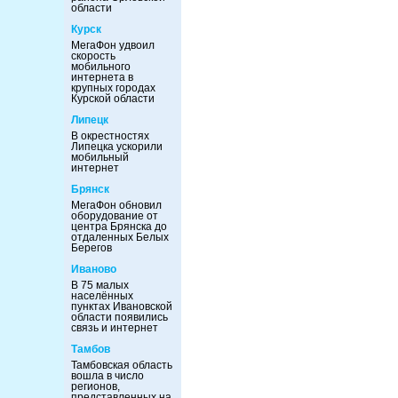
области
Курск
МегаФон удвоил
скорость
мобильного
интернета в
крупных городах
Курской области
Липецк
В окрестностях
Липецка ускорили
мобильный
интернет
Брянск
МегаФон обновил
оборудование от
центра Брянска до
отдаленных Белых
Берегов
Иваново
В 75 малых
населённых
пунктах Ивановской
области появились
связь и интернет
Тамбов
Тамбовская область
вошла в число
регионов,
представленных на