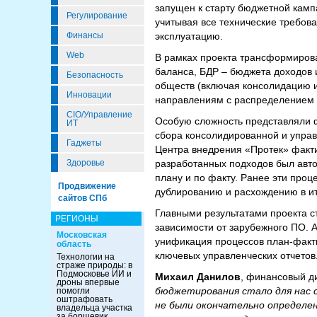
запущен к старту бюджетной камп
Регулирование
учитывая все технические требов
эксплуатацию.
Финансы
Web
В рамках проекта трансформиров
баланса, БДР – бюджета доходов 
Безопасность
обществ (включая консолидацию и
Инновации
направлениям с распределением 
CIO/Управление
Особую сложность представляли ф
ИТ
сбора консолидированной и упра
Гаджеты
Центра внедрения «Протек» факти
разработанных подходов был авт
Здоровье
плану и по факту. Ранее эти проц
Продвижение
дублированию и расхождению в ит
сайтов СПб
Главными результатами проекта 
РЕГИОНЫ
зависимости от зарубежного ПО. А
Московская
унификация процессов план-факт
область
ключевых управленческих отчетов
Технологии на
страже природы: в
Подмосковье ИИ и
Михаил Данилов
, финансовый д
дроны впервые
бюджетирования стало для нас 
помогли
оштрафовать
не были окончательно определе
владельца участка
за борщевик