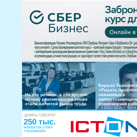
Кирилл Тимофеев
«Решить пробле
Не сто резюме, а сто друзей:
связанные с
почему рекомендации снова
импортозамещени
стали валютой рынка труда
планомерная раб
ЦИФРЫ ГОВОРЯТ
250 тыс.
кибератак отбил
«Уралкалий»