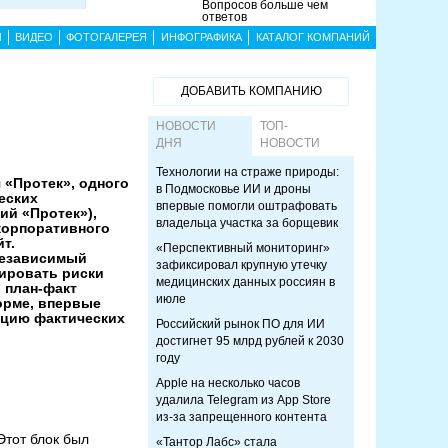
Вопросов больше чем
ответов
Ы
ВИДЕО
ФОТОГАЛЕРЕЯ
ИНФОГРАФИКА
КАТАЛОГ КОМПАНИЙ
ДОБАВИТЬ КОМПАНИЮ
НОВОСТИ
ТОП-
ДНЯ
НОВОСТИ
Технологии на страже природы:
«Протек», одного
в Подмосковье ИИ и дроны
еских
впервые помогли оштрафовать
ий «Протек»),
владельца участка за борщевик
корпоративного
т.
«Перспективный мониторинг»
независимый
зафиксировал крупную утечку
ировать риски
медицинских данных россиян в
 план-факт
июле
орме, впервые
ацию фактических
Российский рынок ПО для ИИ
достигнет 95 млрд рублей к 2030
году
Apple на несколько часов
удалила Telegram из App Store
из-за запрещенного контента
тот блок был
«Тантор Лабс» стала