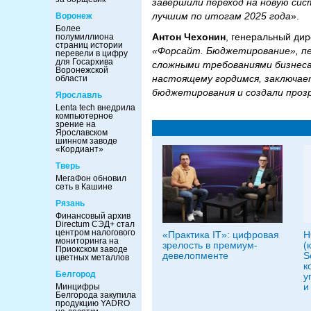
завершили переход на новую сис
лучшим по итогам 2025 года
».
Воронеж
Более
Антон Чехонин
, генеральный ди
полумиллиона
страниц истории
«Форсайт. Бюджетирование», пе
перевели в цифру
для Госархива
сложными требованиями бизнеса.
Воронежской
настоящему гордимся, заключае
области
бюджетирования и создали проз
Ярославль
Lenta tech внедрила
компьютерное
зрение на
Ярославском
шинном заводе
«Кордиант»
Тверь
МегаФон обновил
сеть в Кашине
Рязань
Финансовый архив
Directum СЭД+ стал
центром налогового
«Практика IT»: цифровая
Н
мониторинга на
зрелость в премиум-
(
Приокском заводе
девелопменте
S
цветных металлов
к
Белгород
у
и
Минцифры
Белгорода закупила
продукцию YADRO