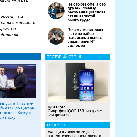
роект признан
Не сто резюме, а сто
друзей: почему
рекомендации снова
первый – на
стали валютой
рынка труда
боты с живыми и
орым по-
Почему мониторинг
– это не набор
одологию
графиков, а основа
управления ИТ-
системой
ТЕСТОВЫЙ СТЕНД
ыпуск «Практики
iQOO 15R
 бумаги до цифры
Смартфон iQOO 15R: мощь без
еняется «Комус» в
компромиссов
л-эпоху
ПРОЕКТЫ
«Холдинг Аква» за 36 дней
автоматизировал комплаенс в