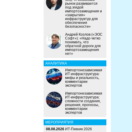
рынок развивается
под эгидой
импортозамещения и
«закрытия»
инфраструктур для
обеспечения
безопасности»
Андрей Козлов («ЭОС
Софт»): «Надо четко
понимать, что
обратной дороги для
импортозамещения
нет»
АНАЛИТИКА
Импортонезависимая
ИТ-инфраструктура:
мифы и реальность,
комментарии
экспертов
Импортонезависимая
ИТ-инфраструктура:
сложности создания,
решения, прогнозы,
комментарии
экспертов
МЕРОПРИЯТИЯ
08.08.2026
ИТ-Пикник 2026