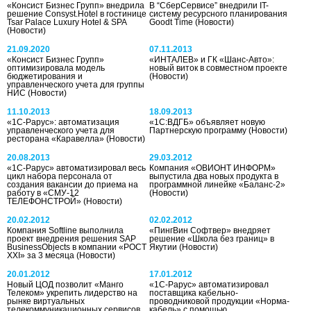
«Консист Бизнес Групп» внедрила
В “СберСервисе” внедрили IT-
решение Consyst.Hotel в гостинице
систему ресурсного планирования
Tsar Palace Luxury Hotel & SPA
Goodt Time
(Новости)
(Новости)
21.09.2020
07.11.2013
«Консист Бизнес Групп»
«ИНТАЛЕВ» и ГК «Шанс-Авто»:
оптимизировала модель
новый виток в совместном проекте
бюджетирования и
(Новости)
управленческого учета для группы
НИС
(Новости)
11.10.2013
18.09.2013
«1С-Рарус»: автоматизация
«1С:ВДГБ» объявляет новую
управленческого учета для
Партнерскую программу
(Новости)
ресторана «Каравелла»
(Новости)
20.08.2013
29.03.2012
«1С-Рарус» автоматизировал весь
Компания «ОВИОНТ ИНФОРМ»
цикл набора персонала от
выпустила два новых продукта в
создания вакансии до приема на
программной линейке «Баланс-2»
работу в «СМУ-12
(Новости)
ТЕЛЕФОНСТРОЙ»
(Новости)
20.02.2012
02.02.2012
Компания Softline выполнила
«ПингВин Софтвер» внедряет
проект внедрения решения SAP
решение «Школа без границ» в
BusinessObjects в компании «РОСТ
Якутии
(Новости)
XXI» за 3 месяца
(Новости)
20.01.2012
17.01.2012
Новый ЦОД позволит «Манго
«1С-Рарус» автоматизировал
Телеком» укрепить лидерство на
поставщика кабельно-
рынке виртуальных
проводниковой продукции «Норма-
телекоммуникационных сервисов
кабель» с помощью