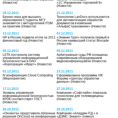
(Новости)
«1С:Управление торговлей 8»
(Новости)
28.12.2011
21.12.2011
Бизнес-игра для высшего
Технологии LanDocs используются
образования Студенты МГУ
для автоматизации обработки
знакомятся с методологией ITSM
документов в компании
на практике
(Новости)
«АльфаСтрахование»
(Новости)
13.12.2011
07.12.2011
HP в России подвела итоги за 2011
«Энвижн Груп» получила первый в
финансовый год
(Новости)
России наивысший статус Brocade
(Новости)
05.12.2011
05.12.2011
LETA построила систему
Арбитражные суды РФ оснащены
управления информационной
современным оборудованием
безопасностью в ОАО
видеоконференцсвязи
(Новости)
«Корпорация «Иркут»
(Новости)
01.12.2011
23.11.2011
IV конференция Cloud Computing
Сформирована программа VIII
(Мероприятия)
Форума «Центры обработки
данных»
(Новости)
17.11.2011
27.10.2011
Уровень управления
Компания «Софтлайн» показала
информационной безопасностью
технологии для телемедицины
КРОК соответствует ГОСТ
(Новости)
(Новости)
26.10.2011
20.10.2011
«Онланта» представила облачные
Компании «Аладдин Р.Д.» и
решения OnCloud на конференции
«ДЭМС-Энерго» помогут