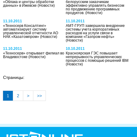
«Облака и центры обработки
белорусским заказчикам
данных» в Ижевске
(Новости)
эффективно управлять бизнесом
по продвижению программных
продуктов.
(Новости)
11.10.2011
11.10.2011
«Техносерв Консалтинг»
АМТ-ГРУП завершила внедрение
автоматизирует систему
системы учета корпоративных
управленческой отчетности АО
расходов на услуги связи в
НАК «Казатомпром»
(Новости)
компании «Газпром нефть»
(Новости)
11.10.2011
10.10.2011
«Техносерв» открывает филиал во
Красноярская ГЭС повышает
Владивостоке
(Новости)
непрерывность управленческих
процессов с помощью решений IBM
(Новости)
Страницы:
1
2
>
>>