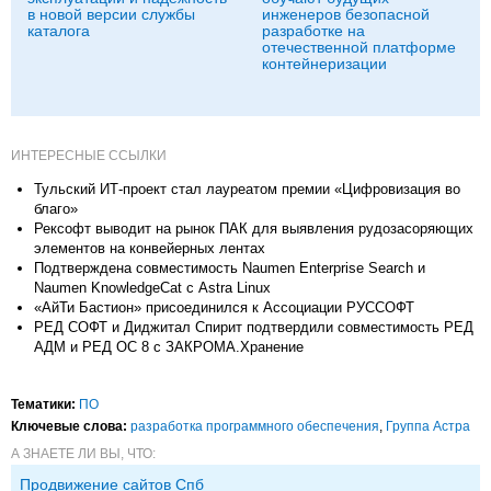
в новой версии службы
инженеров безопасной
каталога
разработке на
отечественной платформе
контейнеризации
ИНТЕРЕСНЫЕ ССЫЛКИ
Тульский ИТ-проект стал лауреатом премии «Цифровизация во
благо»
Рексофт выводит на рынок ПАК для выявления рудозасоряющих
элементов на конвейерных лентах
Подтверждена совместимость Naumen Enterprise Search и
Naumen KnowledgeCat с Astra Linux
«АйТи Бастион» присоединился к Ассоциации РУССОФТ
РЕД СОФТ и Диджитал Спирит подтвердили совместимость РЕД
АДМ и РЕД ОС 8 с ЗАКРОМА.Хранение
Тематики:
ПО
Ключевые слова:
разработка программного обеспечения
,
Группа Астра
А ЗНАЕТЕ ЛИ ВЫ, ЧТО:
Продвижение сайтов Спб