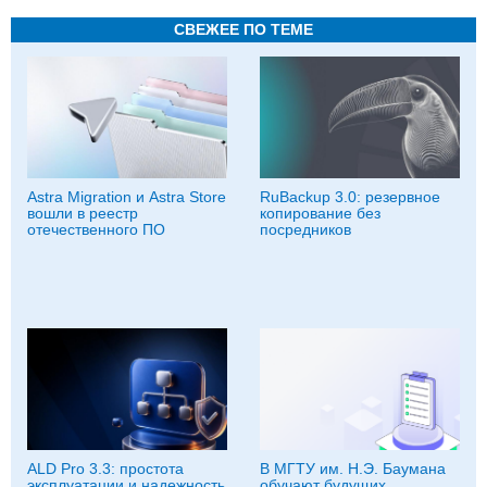
СВЕЖЕЕ ПО ТЕМЕ
Astra Migration и Astra Store
RuBackup 3.0: резервное
вошли в реестр
копирование без
отечественного ПО
посредников
ALD Pro 3.3: простота
В МГТУ им. Н.Э. Баумана
эксплуатации и надежность
обучают будущих